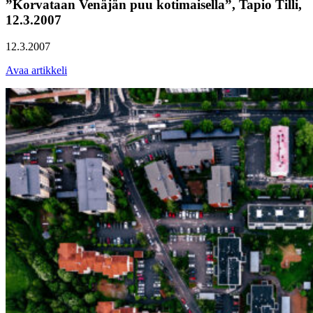
”Korvataan Venäjän puu kotimaisella”, Tapio Tilli,
12.3.2007
12.3.2007
Avaa artikkeli