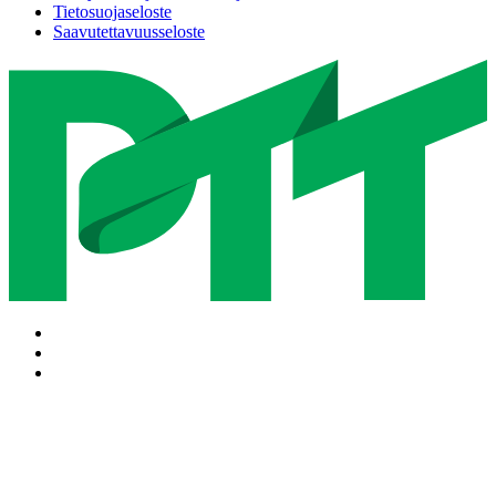
Tietosuojaseloste
Saavutettavuusseloste