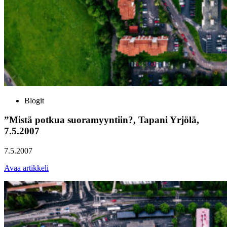
Blogit
”Mistä potkua suoramyyntiin?, Tapani Yrjölä,
7.5.2007
7.5.2007
Avaa artikkeli