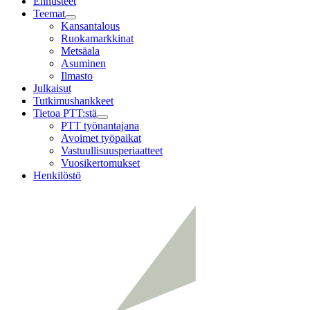
Ennusteet
Teemat
Child
Kansantalous
menu
Ruokamarkkinat
Metsäala
Asuminen
Ilmasto
Julkaisut
Tutkimushankkeet
Tietoa PTT:stä
Child
PTT työnantajana
menu
Avoimet työpaikat
Vastuullisuusperiaatteet
Vuosikertomukset
Henkilöstö