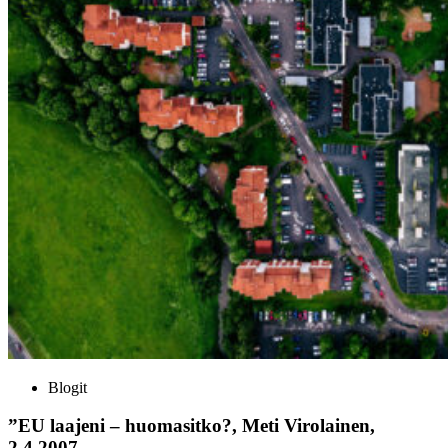
Blogit
”EU laajeni – huomasitko?, Meti Virolainen,
2.4.2007