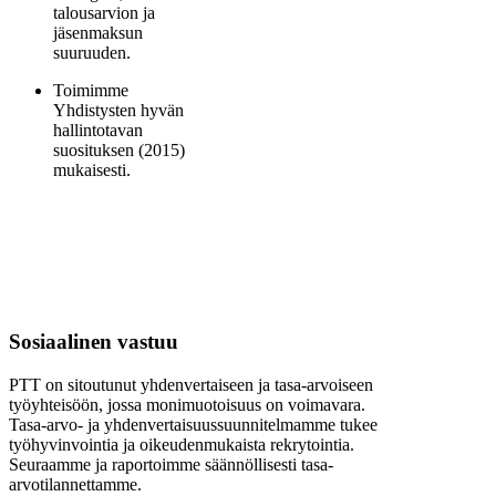
talousarvion ja
jäsenmaksun
suuruuden.
Toimimme
Yhdistysten hyvän
hallintotavan
suosituksen (2015)
mukaisesti.
Sosiaalinen vastuu
PTT on sitoutunut yhdenvertaiseen ja tasa-arvoiseen
työyhteisöön, jossa monimuotoisuus on voimavara.
Tasa-arvo- ja yhdenvertaisuussuunnitelmamme tukee
työhyvinvointia ja oikeudenmukaista rekrytointia.
Seuraamme ja raportoimme säännöllisesti tasa-
arvotilannettamme.