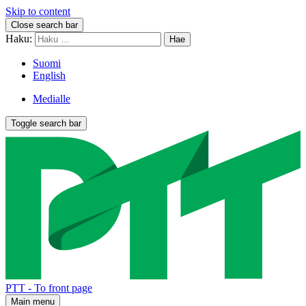
Skip to content
Close search bar
Haku:
Suomi
English
Medialle
Toggle search bar
PTT - To front page
Main menu