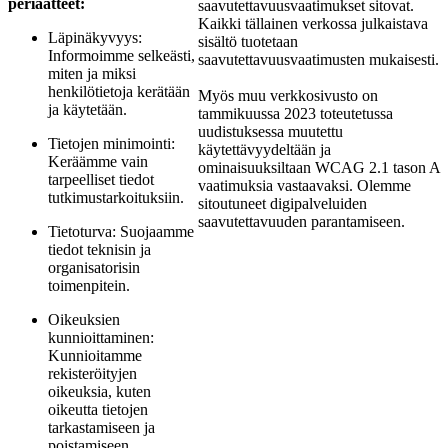
periaatteet:
saavutettavuusvaatimukset sitovat.
Kaikki tällainen verkossa julkaistava
Läpinäkyvyys:
sisältö tuotetaan
Informoimme selkeästi,
saavutettavuusvaatimusten mukaisesti.
miten ja miksi
henkilötietoja kerätään
Myös muu verkkosivusto on
ja käytetään.
tammikuussa 2023 toteutetussa
uudistuksessa muutettu
Tietojen minimointi:
käytettävyydeltään ja
Keräämme vain
ominaisuuksiltaan WCAG 2.1 tason A
tarpeelliset tiedot
vaatimuksia vastaavaksi. Olemme
tutkimustarkoituksiin.
sitoutuneet digipalveluiden
saavutettavuuden parantamiseen.
Tietoturva: Suojaamme
tiedot teknisin ja
organisatorisin
toimenpitein.
Oikeuksien
kunnioittaminen:
Kunnioitamme
rekisteröityjen
oikeuksia, kuten
oikeutta tietojen
tarkastamiseen ja
poistamiseen.