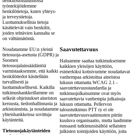
henkilöstöhallinnossa
työntekijöidemme
henkilötietoja, kuten yhteys-
ja terveystietoja.
Luottamuksellisia tietoja
käsittelevät vain henkilöt,
joiden tehtävien kannalta se
on välttämätöntä.
Saavutettavuus
Noudatamme EU:n yleistä
tietosuoja-asetusta (GDPR) ja
Suomen
Haluamme saattaa tutkimuksemme
tietosuojalainsäädäntöä
kaikkien yleisöjen käyttöön,
varmistaaksemme, että kaikki
esimerkiksi kotisivumme noudattavat
henkilötiedot käsitellään
vanhempaa arkistoitua aineistoa
turvallisesti ja
lukuun ottamatta WCAG 2.1 -
luottamuksellisesti. Kaikilla
saavutettavuusstandardia ja
tutkimushankkeillamme on
tutkimusjulkaisumme ovat myös
selkeät ohjeistukset aineiston
saavutettavia vanhempia julkaisuja
keruusta, tiedonhallinnasta ja
lukuun ottamatta. Pellervon
arkistoinnista, ja noudatamme
taloustutkimus PTT ry ei ole
yhteishankkeissa sovittuja
saavutettavuusvaatimusten piiriin
käytänteitä.
kuuluva organisaatio, mutta laadimme
runsaasti tutkimussisältöä sellaisten
Tietosuojakäytänteiden
julkisten toimijoiden käyttöön, joita