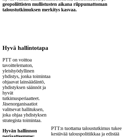
geopoliittisten mullistusten aikana riippumattoman
taloustutkimuksen merkitys kasvaa.
Hyvä hallintotapa
PTT on voittoa
tavoittelematon,
yleishyödyllinen
yhdistys, jonka toimintaa
ohjaavat lainsäädäntö,
yhdistyksen säännöt ja
hyvät
tutkimusperiaatteet.
Jäsenorganisaatiot
valitsevat hallituksen,
joka ohjaa yhdistyksen
strategista toimintaa.
PTT:n tuottama taloustutkimus tukee
Hyvän hallinnon
kestävää talouspolitiikkaa ja edistää
periaatteemme: