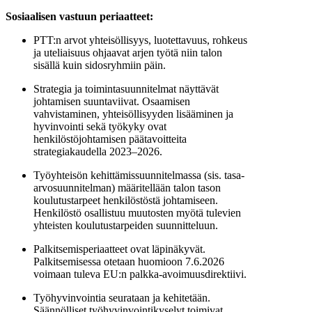
Sosiaalisen vastuun periaatteet:
PTT:n arvot
yhteisöllisyys, luotettavuus, rohkeus
ja uteliaisuus ohjaavat arjen työtä niin talon
sisällä kuin sidosryhmiin päin.
Strategia ja toimintasuunnitelmat näyttävät
johtamisen suuntaviivat.
Osaamisen
vahvistaminen, yhteisöllisyyden lisääminen ja
hyvinvointi sekä työkyky ovat
henkilöstöjohtamisen päätavoitteita
strategiakaudella 2023–2026.
Työyhteisön kehittämissuunnitelmassa (sis. tasa-
arvosuunnitelman) määritellään talon tason
koulutustarpeet henkilöstöstä johtamiseen.
Henkilöstö osallistuu muutosten myötä tulevien
yhteisten koulutustarpeiden suunnitteluun.
Palkitsemisperiaatteet ovat läpinäkyvät.
Palkitsemisessa otetaan huomioon 7.6.2026
voimaan tuleva EU:n palkka-avoimuusdirektiivi.
Työhyvinvointia seurataan ja kehitetään.
Säännölliset työhyvinvointikyselyt toimivat