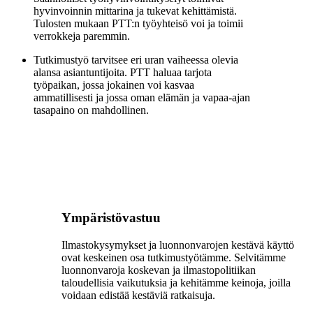
hyvinvoinnin mittarina ja tukevat kehittämistä.
Tulosten mukaan PTT:n työyhteisö voi ja toimii
verrokkeja paremmin.
Tutkimustyö tarvitsee eri uran vaiheessa olevia
alansa asiantuntijoita.
PTT haluaa tarjota
työpaikan, jossa jokainen voi kasvaa
ammatillisesti ja jossa oman elämän ja vapaa-ajan
tasapaino on mahdollinen.
Ympäristövastuu
Ilmastokysymykset ja luonnonvarojen kestävä käyttö
ovat keskeinen osa tutkimustyötämme. Selvitämme
luonnonvaroja koskevan ja ilmastopolitiikan
taloudellisia vaikutuksia ja kehitämme keinoja, joilla
voidaan edistää kestäviä ratkaisuja.