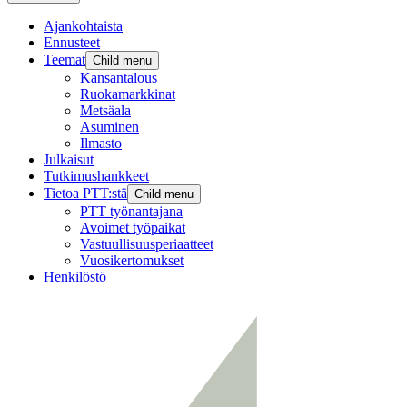
Ajankohtaista
Ennusteet
Teemat
Child menu
Kansantalous
Ruokamarkkinat
Metsäala
Asuminen
Ilmasto
Julkaisut
Tutkimushankkeet
Tietoa PTT:stä
Child menu
PTT työnantajana
Avoimet työpaikat
Vastuullisuusperiaatteet
Vuosikertomukset
Henkilöstö