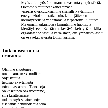
Myös arjen työssä kannamme vastuuta ympäristöstä.
Olemme sitoutuneet vähentämään
ympäristövaikutuksiamme sisäisillä käytännöillä
energiatehokkain ratkaisuin, kuten jätteiden
kierrätyksellä ja vähentämällä tarpeetonta kulutusta.
Materiaalihankinnoissa kiinnitämme huomiota
kierrätykseen. Edistämme kestävää kehitystä kaikilla
organisaation tasoilla varmistaen, että ympäristövastuu
on osa jokapäiväistä toimintaamme.
Tutkimusvastuu ja
tietosuoja
Olemme sitoutuneet
noudattamaan vastuullisesti
ohjeistettuja
tietosuojakäytänteitä
toiminnassamme. Tietosuoja
on keskeinen osa työtämme,
sillä käsittelemme
tutkimustyössä aineistojen
sisältämiä henkilötietoja sekä