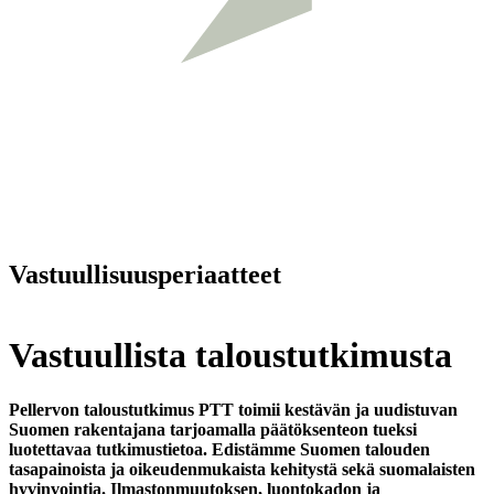
Vastuullisuusperiaatteet
Vastuullista taloustutkimusta
Pellervon taloustutkimus PTT toimii kestävän ja uudistuvan
Suomen rakentajana tarjoamalla päätöksenteon tueksi
luotettavaa tutkimustietoa. Edistämme Suomen talouden
tasapainoista ja oikeudenmukaista kehitystä sekä suomalaisten
hyvinvointia. Ilmastonmuutoksen, luontokadon ja