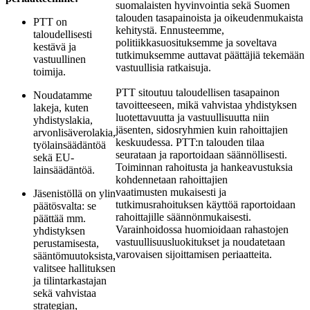
suomalaisten hyvinvointia sekä Suomen
talouden tasapainoista ja oikeudenmukaista
PTT on
kehitystä. Ennusteemme,
taloudellisesti
politiikkasuosituksemme ja soveltava
kestävä ja
tutkimuksemme auttavat päättäjiä tekemään
vastuullinen
vastuullisia ratkaisuja.
toimija.
PTT sitoutuu taloudellisen tasapainon
Noudatamme
tavoitteeseen, mikä vahvistaa yhdistyksen
lakeja, kuten
luotettavuutta ja vastuullisuutta niin
yhdistyslakia,
jäsenten, sidosryhmien kuin rahoittajien
arvonlisäverolakia,
keskuudessa. PTT:n talouden tilaa
työlainsäädäntöä
seurataan ja raportoidaan säännöllisesti.
sekä EU-
Toiminnan rahoitusta ja hankeavustuksia
lainsäädäntöä.
kohdennetaan rahoittajien
vaatimusten mukaisesti ja
Jäsenistöllä on ylin
tutkimusrahoituksen käyttöä raportoidaan
päätösvalta: se
rahoittajille säännönmukaisesti.
päättää mm.
Varainhoidossa huomioidaan rahastojen
yhdistyksen
vastuullisuusluokitukset ja noudatetaan
perustamisesta,
varovaisen sijoittamisen periaatteita.
sääntömuutoksista,
valitsee hallituksen
ja tilintarkastajan
sekä vahvistaa
strategian,