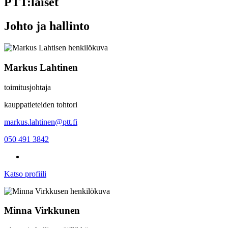
PTT:läiset
Johto ja hallinto
Markus Lahtinen
toimitusjohtaja
kauppatieteiden tohtori
markus.lahtinen@ptt.fi
050 491 3842
Katso profiili
Minna Virkkunen