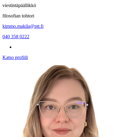
viestintäpäällikkö
filosofian tohtori
kimmo.makila@ptt.fi
040 358 0222
Katso profiili