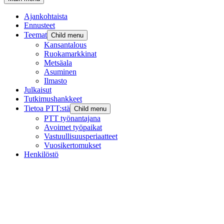
Ajankohtaista
Ennusteet
Teemat
Child menu
Kansantalous
Ruokamarkkinat
Metsäala
Asuminen
Ilmasto
Julkaisut
Tutkimushankkeet
Tietoa PTT:stä
Child menu
PTT työnantajana
Avoimet työpaikat
Vastuullisuusperiaatteet
Vuosikertomukset
Henkilöstö