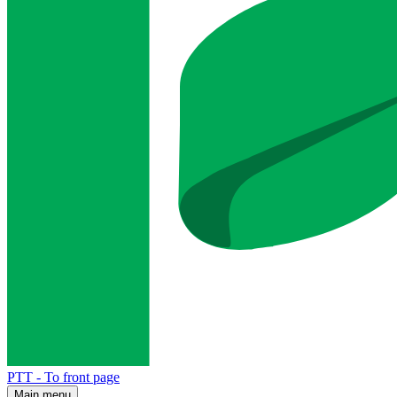
PTT - To front page
Main menu