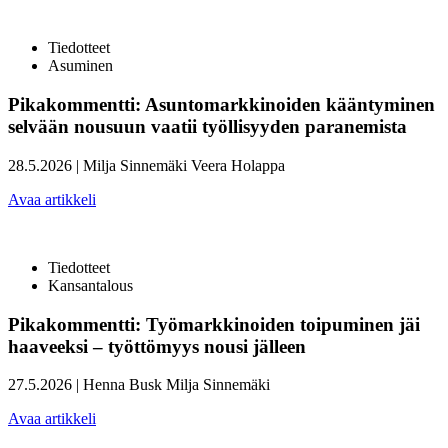
Tiedotteet
Asuminen
Pikakommentti: Asuntomarkkinoiden kääntyminen
selvään nousuun vaatii työllisyyden paranemista
28.5.2026
|
Milja Sinnemäki
Veera Holappa
Avaa artikkeli
Tiedotteet
Kansantalous
Pikakommentti: Työmarkkinoiden toipuminen jäi
haaveeksi – työttömyys nousi jälleen
27.5.2026
|
Henna Busk
Milja Sinnemäki
Avaa artikkeli