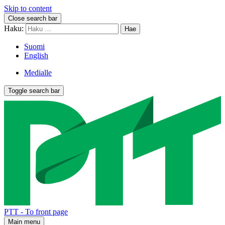
Skip to content
Close search bar
Haku:
Suomi
English
Medialle
Toggle search bar
PTT - To front page
Main menu