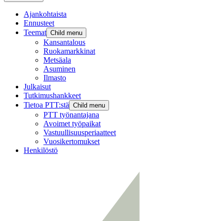
Ajankohtaista
Ennusteet
Teemat
Child menu
Kansantalous
Ruokamarkkinat
Metsäala
Asuminen
Ilmasto
Julkaisut
Tutkimushankkeet
Tietoa PTT:stä
Child menu
PTT työnantajana
Avoimet työpaikat
Vastuullisuusperiaatteet
Vuosikertomukset
Henkilöstö