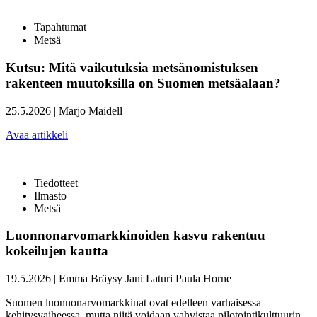
Tapahtumat
Metsä
Kutsu: Mitä vaikutuksia metsänomistuksen
rakenteen muutoksilla on Suomen metsäalaan?
25.5.2026
|
Marjo Maidell
Avaa artikkeli
Tiedotteet
Ilmasto
Metsä
Luonnonarvomarkkinoiden kasvu rakentuu
kokeilujen kautta
19.5.2026
|
Emma Bräysy
Jani Laturi
Paula Horne
Suomen luonnonarvomarkkinat ovat edelleen varhaisessa
kehitysvaiheessa, mutta niitä voidaan vahvistaa pilotointikulttuurin