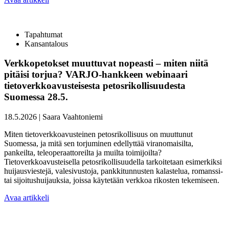
Tapahtumat
Kansantalous
Verkkopetokset muuttuvat nopeasti – miten niitä
pitäisi torjua? VARJO-hankkeen webinaari
tietoverkkoavusteisesta petosrikollisuudesta
Suomessa 28.5.
18.5.2026
|
Saara Vaahtoniemi
Miten tietoverkkoavusteinen petosrikollisuus on muuttunut
Suomessa, ja mitä sen torjuminen edellyttää viranomaisilta,
pankeilta, teleoperaattoreilta ja muilta toimijoilta?
Tietoverkkoavusteisella petosrikollisuudella tarkoitetaan esimerkiksi
huijausviestejä, valesivustoja, pankkitunnusten kalastelua, romanssi-
tai sijoitushuijauksia, joissa käytetään verkkoa rikosten tekemiseen.
Avaa artikkeli