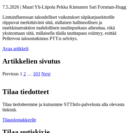
7.5.2026
|
Mauri Yli-Liipola
Pekka Kinnunen
Sari Forsman-Hugg
Lintuinfluenssan taloudelliset vaikutukset siipikarjasektorille
riippuvat merkittävästi siitä, millaisen hallinnollisen ja
markkinareaktion mahdollinen taudinpurkaus aiheuttaa, eikä
yksinomaan siitä, millaisella tilalla tautitapaus esiintyy, esittää
Pellervon taloustutkimus PTT:n selvitys.
Avaa artikkeli
Artikkelien sivutus
Previous
1
2
…
103
Next
Tilaa tiedotteet
Tilaa tiedotteemme ja kutsumme STTInfo-palvelusta alla olevasta
linkistä.
Tilauslomakkeelle
Tilaa uutiskirje