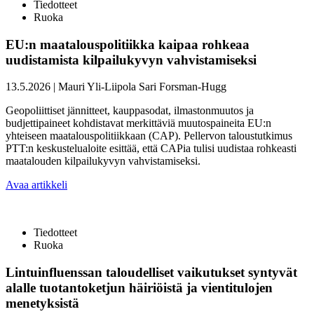
Tiedotteet
Ruoka
EU:n maatalouspolitiikka kaipaa rohkeaa
uudistamista kilpailukyvyn vahvistamiseksi
13.5.2026
|
Mauri Yli-Liipola
Sari Forsman-Hugg
Geopoliittiset jännitteet, kauppasodat, ilmastonmuutos ja
budjettipaineet kohdistavat merkittäviä muutospaineita EU:n
yhteiseen maatalouspolitiikkaan (CAP). Pellervon taloustutkimus
PTT:n keskustelualoite esittää, että CAPia tulisi uudistaa rohkeasti
maatalouden kilpailukyvyn vahvistamiseksi.
Avaa artikkeli
Tiedotteet
Ruoka
Lintuinfluenssan taloudelliset vaikutukset syntyvät
alalle tuotantoketjun häiriöistä ja vientitulojen
menetyksistä