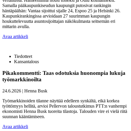
vertailussa. Hämeenlinna nousi toiseksi ja Oulu kolmanneksi.
Samalla pääkaupunkiseudun kaupungit putosivat rankingin
häntäpäähän: Vantaa sijoittui sijalle 24, Espoo 25 ja Helsinki 26.
Kaupunkirankingissa arvioidaan 27 suurimman kaupungin
houkuttelevuutta asuntosijoittajan näkökulmasta seitsemän eri
mittarin avulla.
Avaa artikkeli
Tiedotteet
Kansantalous
Pikakommentti: Taas odotuksia huonompia lukuja
työmarkkinoilta
24.6.2026
|
Henna Busk
Työmarkkinoiden tilanne näyttää edelleen synkältä, eikä korkea
työttömyys hellitä, arvioi Pellervon taloustutkimus PTT:n vanhempi
ekonomisti Henna Busk tuoreita tilastoja. Talouden vire ei vielä riitä
suunnan kääntämiseen.
Avaa artikkeli