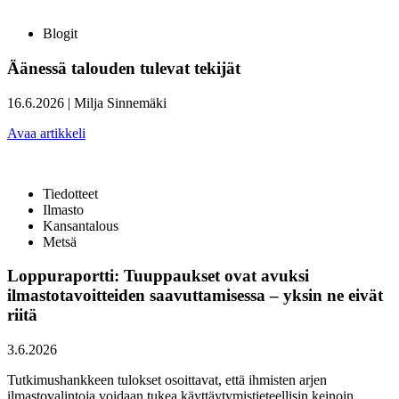
Blogit
Äänessä talouden tulevat tekijät
16.6.2026
|
Milja Sinnemäki
Avaa artikkeli
Tiedotteet
Ilmasto
Kansantalous
Metsä
Loppuraportti: Tuuppaukset ovat avuksi
ilmastotavoitteiden saavuttamisessa – yksin ne eivät
riitä
3.6.2026
Tutkimushankkeen tulokset osoittavat, että ihmisten arjen
ilmastovalintoja voidaan tukea käyttäytymistieteellisin keinoin.