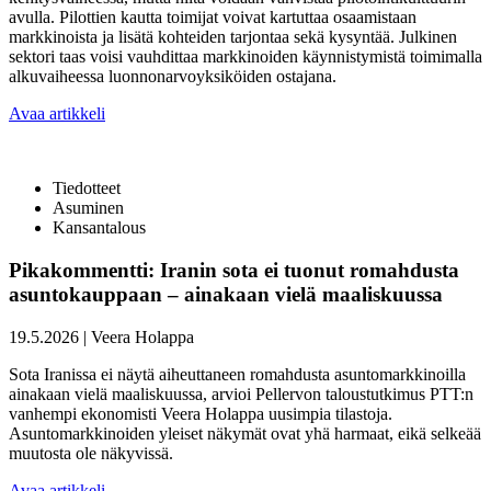
avulla. Pilottien kautta toimijat voivat kartuttaa osaamistaan
markkinoista ja lisätä kohteiden tarjontaa sekä kysyntää. Julkinen
sektori taas voisi vauhdittaa markkinoiden käynnistymistä toimimalla
alkuvaiheessa luonnonarvoyksiköiden ostajana.
Avaa artikkeli
Tiedotteet
Asuminen
Kansantalous
Pikakommentti: Iranin sota ei tuonut romahdusta
asuntokauppaan – ainakaan vielä maaliskuussa
19.5.2026
|
Veera Holappa
Sota Iranissa ei näytä aiheuttaneen romahdusta asuntomarkkinoilla
ainakaan vielä maaliskuussa, arvioi Pellervon taloustutkimus PTT:n
vanhempi ekonomisti Veera Holappa uusimpia tilastoja.
Asuntomarkkinoiden yleiset näkymät ovat yhä harmaat, eikä selkeää
muutosta ole näkyvissä.
Avaa artikkeli