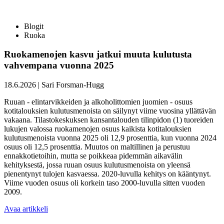
Blogit
Ruoka
Ruokamenojen kasvu jatkui muuta kulutusta
vahvempana vuonna 2025
18.6.2026
|
Sari Forsman-Hugg
Ruuan - elintarvikkeiden ja alkoholittomien juomien - osuus
kotitalouksien kulutusmenoista on säilynyt viime vuosina yllättävän
vakaana. Tilastokeskuksen kansantalouden tilinpidon (1) tuoreiden
lukujen valossa ruokamenojen osuus kaikista kotitalouksien
kulutusmenoista vuonna 2025 oli 12,9 prosenttia, kun vuonna 2024
osuus oli 12,5 prosenttia. Muutos on maltillinen ja perustuu
ennakkotietoihin, mutta se poikkeaa pidemmän aikavälin
kehityksestä, jossa ruuan osuus kulutusmenoista on yleensä
pienentynyt tulojen kasvaessa. 2020-luvulla kehitys on kääntynyt.
Viime vuoden osuus oli korkein taso 2000-luvulla sitten vuoden
2009.
Avaa artikkeli