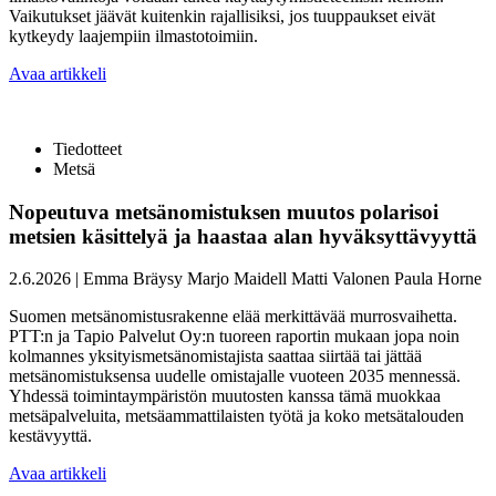
Vaikutukset jäävät kuitenkin rajallisiksi, jos tuuppaukset eivät
kytkeydy laajempiin ilmastotoimiin.
Avaa artikkeli
Tiedotteet
Metsä
Nopeutuva metsänomistuksen muutos polarisoi
metsien käsittelyä ja haastaa alan hyväksyttävyyttä
2.6.2026
|
Emma Bräysy
Marjo Maidell
Matti Valonen
Paula Horne
Suomen metsänomistusrakenne elää merkittävää murrosvaihetta.
PTT:n ja Tapio Palvelut Oy:n tuoreen raportin mukaan jopa noin
kolmannes yksityismetsänomistajista saattaa siirtää tai jättää
metsänomistuksensa uudelle omistajalle vuoteen 2035 mennessä.
Yhdessä toimintaympäristön muutosten kanssa tämä muokkaa
metsäpalveluita, metsäammattilaisten työtä ja koko metsätalouden
kestävyyttä.
Avaa artikkeli