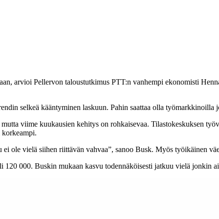
n, arvioi Pellervon taloustutkimus PTT:n vanhempi ekonomisti Henna B
rendin selkeä kääntyminen laskuun. Pahin saattaa olla työmarkkinoilla j
 mutta viime kuukausien kehitys on rohkaisevaa. Tilastokeskuksen t
i korkeampi.
 ei ole vielä siihen riittävän vahvaa”, sanoo Busk. Myös työikäinen vä
yli 120 000. Buskin mukaan kasvu todennäköisesti jatkuu vielä jonkin ai