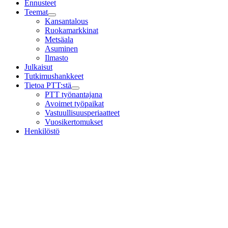
Ennusteet
Teemat
Child
Kansantalous
menu
Ruokamarkkinat
Metsäala
Asuminen
Ilmasto
Julkaisut
Tutkimushankkeet
Tietoa PTT:stä
Child
PTT työnantajana
menu
Avoimet työpaikat
Vastuullisuusperiaatteet
Vuosikertomukset
Henkilöstö