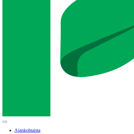
Main
menu
Ajankohtaista