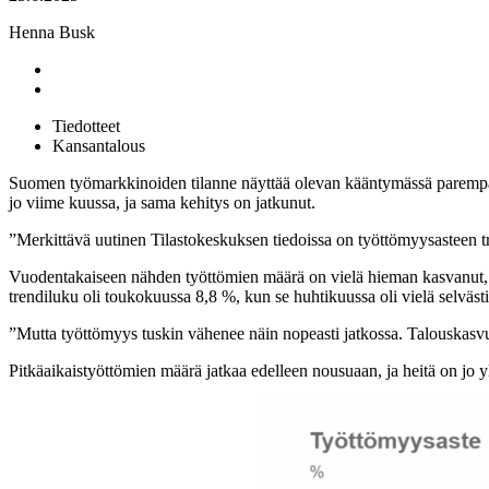
Henna Busk
Tiedotteet
Kansantalous
Suomen työmarkkinoiden tilanne näyttää olevan kääntymässä parempaa
jo viime kuussa, ja sama kehitys on jatkunut.
”Merkittävä uutinen Tilastokeskuksen tiedoissa on työttömyysasteen t
Vuodentakaiseen nähden työttömien määrä on vielä hieman kasvanut,
trendiluku oli toukokuussa 8,8 %, kun se huhtikuussa oli vielä selväst
”Mutta työttömyys tuskin vähenee näin nopeasti jatkossa. Talouskasvu
Pitkäaikaistyöttömien määrä jatkaa edelleen nousuaan, ja heitä on jo 