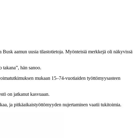
usk aamun uusia tilastotietoja. Myönteisiä merkkejä oli näkyvissä
o takana”, hän sanoo.
yövoimatutkimuksen mukaan 15–74-vuotiaiden työttömyysasteen
estö on jatkanut kasvuaan.
kaa, ja pitkäaikaistyöttömyyden nujertaminen vaatii tukitoimia.