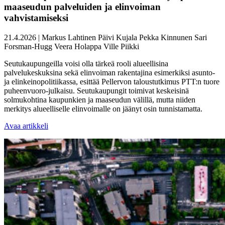
maaseudun palveluiden ja elinvoiman
vahvistamiseksi
21.4.2026
|
Markus Lahtinen
Päivi Kujala
Pekka Kinnunen
Sari
Forsman-Hugg
Veera Holappa
Ville Piikki
Seutukaupungeilla voisi olla tärkeä rooli alueellisina
palvelukeskuksina sekä elinvoiman rakentajina esimerkiksi asunto-
ja elinkeinopolitiikassa, esittää Pellervon taloustutkimus PTT:n tuore
puheenvuoro-julkaisu. Seutukaupungit toimivat keskeisinä
solmukohtina kaupunkien ja maaseudun välillä, mutta niiden
merkitys alueelliselle elinvoimalle on jäänyt osin tunnistamatta.
Avaa artikkeli