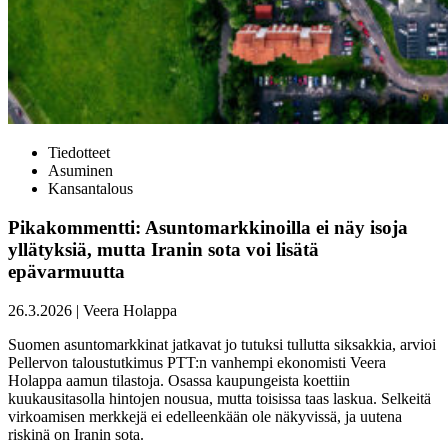
Tiedotteet
Asuminen
Kansantalous
Pikakommentti: Asuntomarkkinoilla ei näy isoja
yllätyksiä, mutta Iranin sota voi lisätä
epävarmuutta
26.3.2026
|
Veera Holappa
Suomen asuntomarkkinat jatkavat jo tutuksi tullutta siksakkia, arvioi
Pellervon taloustutkimus PTT:n vanhempi ekonomisti Veera
Holappa aamun tilastoja. Osassa kaupungeista koettiin
kuukausitasolla hintojen nousua, mutta toisissa taas laskua. Selkeitä
virkoamisen merkkejä ei edelleenkään ole näkyvissä, ja uutena
riskinä on Iranin sota.