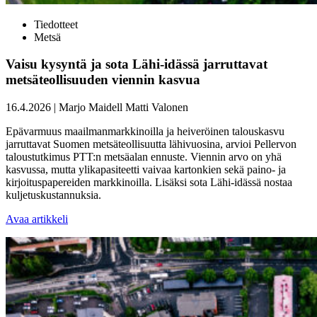
Tiedotteet
Metsä
Vaisu kysyntä ja sota Lähi-idässä jarruttavat
metsäteollisuuden viennin kasvua
16.4.2026
|
Marjo Maidell
Matti Valonen
Epävarmuus maailmanmarkkinoilla ja heiveröinen talouskasvu
jarruttavat Suomen metsäteollisuutta lähivuosina, arvioi Pellervon
taloustutkimus PTT:n metsäalan ennuste. Viennin arvo on yhä
kasvussa, mutta ylikapasiteetti vaivaa kartonkien sekä paino- ja
kirjoituspapereiden markkinoilla. Lisäksi sota Lähi-idässä nostaa
kuljetuskustannuksia.
Avaa artikkeli