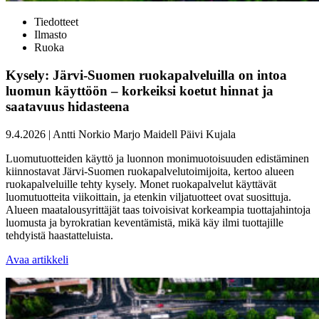
Tiedotteet
Ilmasto
Ruoka
Kysely: Järvi-Suomen ruokapalveluilla on intoa
luomun käyttöön – korkeiksi koetut hinnat ja
saatavuus hidasteena
9.4.2026
|
Antti Norkio
Marjo Maidell
Päivi Kujala
Luomutuotteiden käyttö ja luonnon monimuotoisuuden edistäminen
kiinnostavat Järvi-Suomen ruokapalvelutoimijoita, kertoo alueen
ruokapalveluille tehty kysely. Monet ruokapalvelut käyttävät
luomutuotteita viikoittain, ja etenkin viljatuotteet ovat suosittuja.
Alueen maatalousyrittäjät taas toivoisivat korkeampia tuottajahintoja
luomusta ja byrokratian keventämistä, mikä käy ilmi tuottajille
tehdyistä haastatteluista.
Avaa artikkeli