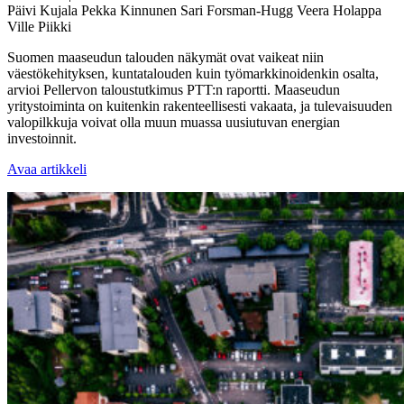
Päivi Kujala
Pekka Kinnunen
Sari Forsman-Hugg
Veera Holappa
Ville Piikki
Suomen maaseudun talouden näkymät ovat vaikeat niin
väestökehityksen, kuntatalouden kuin työmarkkinoidenkin osalta,
arvioi Pellervon taloustutkimus PTT:n raportti. Maaseudun
yritystoiminta on kuitenkin rakenteellisesti vakaata, ja tulevaisuuden
valopilkkuja voivat olla muun muassa uusiutuvan energian
investoinnit.
Avaa artikkeli