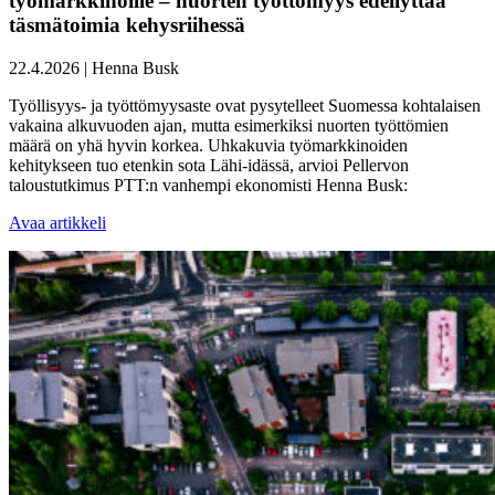
työmarkkinoille – nuorten työttömyys edellyttää
täsmätoimia kehysriihessä
22.4.2026
|
Henna Busk
Työllisyys- ja työttömyysaste ovat pysytelleet Suomessa kohtalaisen
vakaina alkuvuoden ajan, mutta esimerkiksi nuorten työttömien
määrä on yhä hyvin korkea. Uhkakuvia työmarkkinoiden
kehitykseen tuo etenkin sota Lähi-idässä, arvioi Pellervon
taloustutkimus PTT:n vanhempi ekonomisti Henna Busk:
Avaa artikkeli