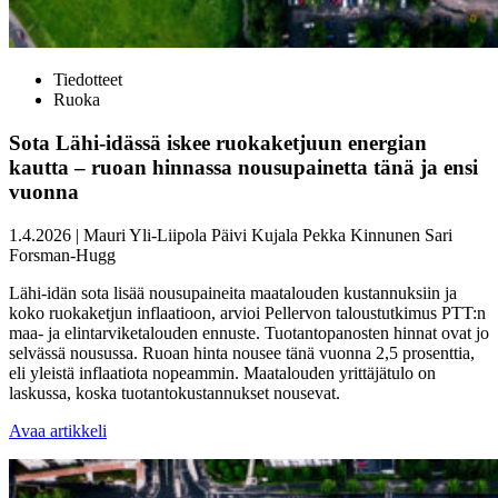
Tiedotteet
Ruoka
Sota Lähi-idässä iskee ruokaketjuun energian
kautta – ruoan hinnassa nousupainetta tänä ja ensi
vuonna
1.4.2026
|
Mauri Yli-Liipola
Päivi Kujala
Pekka Kinnunen
Sari
Forsman-Hugg
Lähi-idän sota lisää nousupaineita maatalouden kustannuksiin ja
koko ruokaketjun inflaatioon, arvioi Pellervon taloustutkimus PTT:n
maa- ja elintarviketalouden ennuste. Tuotantopanosten hinnat ovat jo
selvässä nousussa. Ruoan hinta nousee tänä vuonna 2,5 prosenttia,
eli yleistä inflaatiota nopeammin. Maatalouden yrittäjätulo on
laskussa, koska tuotantokustannukset nousevat.
Avaa artikkeli