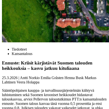
Tiedotteet
Kansantalous
Ennuste: Kriisit kärjistävät Suomen talouden
heikkouksia – kasvu jatkuu kituliaana
25.3.2026
|
Antti Norkio
Emilia Gråsten
Henna Busk
Markus
Lahtinen
Veera Holappa
Sääntöpohjaisen kauppa- ja turvallisuusjärjestelmän kiihtyvä
luhistuminen sekä Suomen krooniset heikkoudet hidastavat
talouskasvua, arvioi Pellervon taloustutkimus PTT:n kansantalouden
ennuste. Suomen talous kasvaa tänä vuonna 0,5 prosenttia ja ensi
vuonna 0,8. Julkisen talouden vakavat vaikeudet jatkuvat, ja uhka