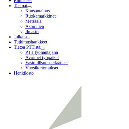
Ennusteet
Teemat
Child
Kansantalous
menu
Ruokamarkkinat
Metsäala
Asuminen
Ilmasto
Julkaisut
Tutkimushankkeet
Tietoa PTT:stä
Child
PTT työnantajana
menu
Avoimet työpaikat
Vastuullisuusperiaatteet
Vuosikertomukset
Henkilöstö