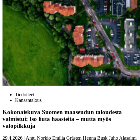
Tiedotteet
Kansantalous
Kokonaiskuva Suomen maaseudun taloudesta
valmistui: Iso liuta haasteita – mutta myös
valopilkkuja
29.4.2026
|
Antti Norkio
Emilia Gråsten
Henna Busk
Juho Alasalmi