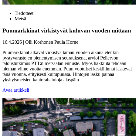
Tiedotteet
Metsä
Puumarkkinat virkistyvät kuluvan vuoden mittaan
16.4.2026
|
Olli Korhonen
Paula Horne
Puumarkkinat alkavat virkistyä tämän vuoden aikana etenkin
pystyvarastojen pienentymisen seurauksena, arvioi Pellervon
taloustutkimus PTT:n metsäalan ennuste. Myös hakkuita tehdään
hieman viime vuotta enemmän. Puun vuotuiset keskihinnat laskevat
tänä vuonna, erityisesti kuitupuussa. Hintojen lasku painaa
yksityismetsien kantorahatuloja alaspäin.
Avaa artikkeli