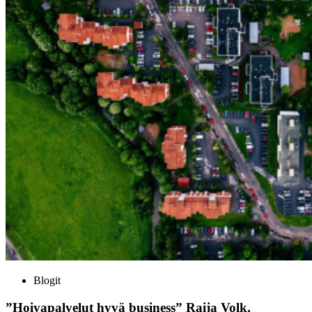
Blogit
”Hoivapalvelut hyvä business” Raija Volk,