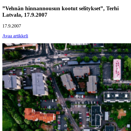
”Vehnän hinnannousun kootut selitykset”, Terhi
Latvala, 17.9.2007
17.9.2007
Avaa artikkeli