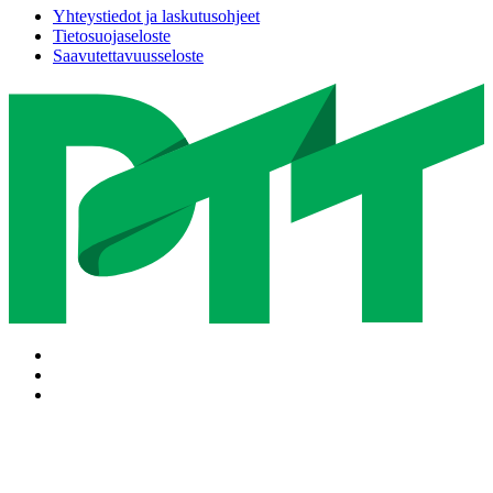
Yhteystiedot ja laskutusohjeet
Tietosuojaseloste
Saavutettavuusseloste