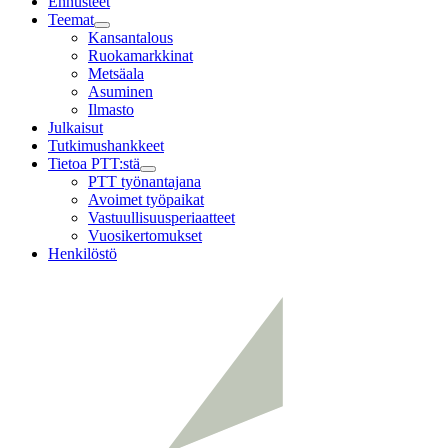
Ennusteet
Teemat
Child
Kansantalous
menu
Ruokamarkkinat
Metsäala
Asuminen
Ilmasto
Julkaisut
Tutkimushankkeet
Tietoa PTT:stä
Child
PTT työnantajana
menu
Avoimet työpaikat
Vastuullisuusperiaatteet
Vuosikertomukset
Henkilöstö