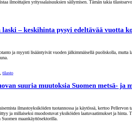
taa ilmoittajien yrityssalaisuuksien säilymisen. Tämän takia tilastoarv
laski – keskihinta pysyi edeltävää vuotta
anto ja myynti lisääntyivät vuoden jälkimmäisellä puoliskolla, mutta l
tuna.
,
tilasto
 tuovan suuria muutoksia Suomen metsä- ja 
isemista ilmastoyksiköiden tuotannossa ja käytössä, kertoo Pellervon t
hittyy ja millaiseksi muodostuvat yksiköiden laatuvaatimukset ja hinta. 
in Suomen maankäyttösektorilla.