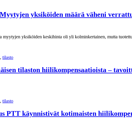
: Myytyjen yksiköiden määrä väheni verratt
myytyjen yksiköiden keskihinta oli yli kolminkertainen, mutta tuotettu
,
tilasto
isen tilaston hiilikompensaatioista – tavoit
,
tilasto
mus PTT käynnistivät kotimaisten hiilikompe