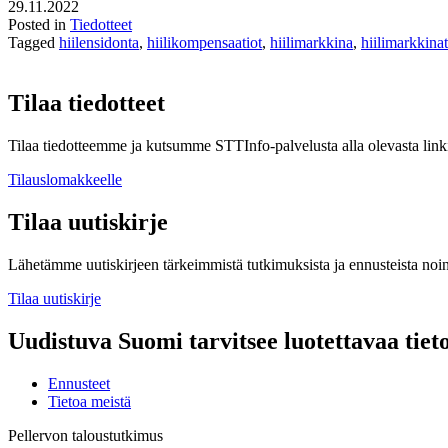
29.11.2022
Posted in
Tiedotteet
Tagged
hiilensidonta
,
hiilikompensaatiot
,
hiilimarkkina
,
hiilimarkkinat
Tilaa tiedotteet
Tilaa tiedotteemme ja kutsumme STTInfo-palvelusta alla olevasta linki
Tilauslomakkeelle
Tilaa uutiskirje
Lähetämme uutiskirjeen tärkeimmistä tutkimuksista ja ennusteista noi
Tilaa uutiskirje
Uudistuva Suomi tarvitsee luotettavaa tiet
Ennusteet
Tietoa meistä
Pellervon taloustutkimus