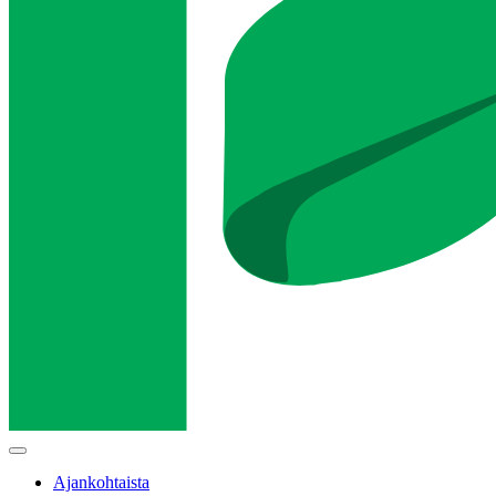
Main
menu
Ajankohtaista