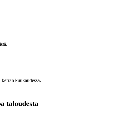
stä.
n kerran kuukaudessa.
oa taloudesta