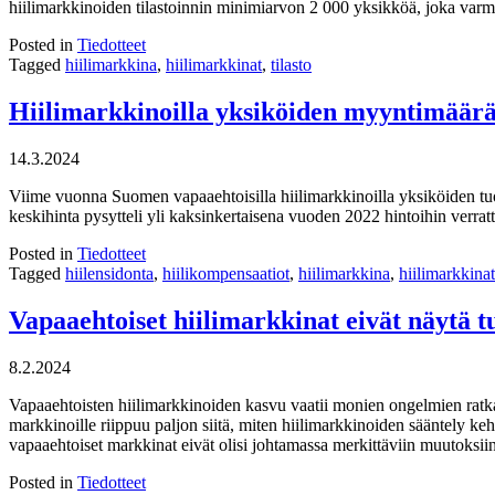
hiilimarkkinoiden tilastoinnin minimiarvon 2 000 yksikköä, joka varmis
Posted in
Tiedotteet
Tagged
hiilimarkkina
,
hiilimarkkinat
,
tilasto
Hiilimarkkinoilla yksiköiden myyntimäärä 
14.3.2024
Viime vuonna Suomen vapaaehtoisilla hiilimarkkinoilla yksiköiden tuot
keskihinta pysytteli yli kaksinkertaisena vuoden 2022 hintoihin verrat
Posted in
Tiedotteet
Tagged
hiilensidonta
,
hiilikompensaatiot
,
hiilimarkkina
,
hiilimarkkinat
Vapaaehtoiset hiilimarkkinat eivät näytä
8.2.2024
Vapaaehtoisten hiilimarkkinoiden kasvu vaatii monien ongelmien ratka
markkinoille riippuu paljon siitä, miten hiilimarkkinoiden sääntely ke
vapaaehtoiset markkinat eivät olisi johtamassa merkittäviin muutoksi
Posted in
Tiedotteet