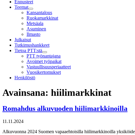
Ennusteet
Teemat
Child
Kansantalous
menu
Ruokamarkkinat
Metsäala
Asuminen
Ilmasto
Julkaisut
Tutkimushankkeet
Tietoa PTT:stä
Child
PTT työnantajana
menu
Avoimet työpaikat
Vastuullisuusperiaatteet
Vuosikertomukset
Henkilöstö
Avainsana:
hiilimarkkinat
Romahdus alkuvuoden hiilimarkkinoilla
11.11.2024
Alkuvuonna 2024 Suomen vapaaehtoisilla hiilimarkkinoilla yksiköiden tu