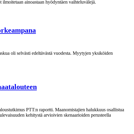
ot ilmoitetaan ainoastaan hyödyntäen vaihteluvälejä.
 korkeampana
askua oli selvästi edeltävästä vuodesta. Myytyjen yksiköiden
maatalouteen
aloustutkimus PTT:n raportti. Maanomistajien halukkuus osallistua
Tulevaisuuden kehitystä arvioivien skenaarioiden perusteella