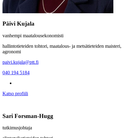
Päivi Kujala
vanhempi maatalousekonomisti
hallintotieteiden tohtori, maatalous- ja metsätieteiden maisteri,
agronomi
paivi.kujala@ptt.fi
040 194 5184
Katso profiili
Sari Forsman-Hugg
tutkimusjohtaja