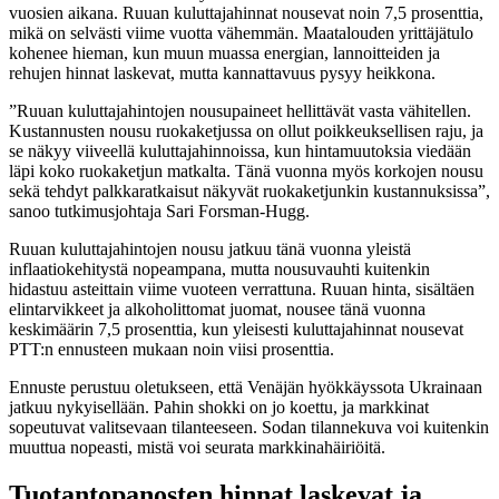
vuosien aikana. Ruuan kuluttajahinnat nousevat noin 7,5 prosenttia,
mikä on selvästi viime vuotta vähemmän. Maatalouden yrittäjätulo
kohenee hieman, kun muun muassa energian, lannoitteiden ja
rehujen hinnat laskevat, mutta kannattavuus pysyy heikkona.
”Ruuan kuluttajahintojen nousupaineet hellittävät vasta vähitellen.
Kustannusten nousu ruokaketjussa on ollut poikkeuksellisen raju, ja
se näkyy viiveellä kuluttajahinnoissa, kun hintamuutoksia viedään
läpi koko ruokaketjun matkalta. Tänä vuonna myös korkojen nousu
sekä tehdyt palkkaratkaisut näkyvät ruokaketjunkin kustannuksissa”,
sanoo tutkimusjohtaja Sari Forsman-Hugg.
Ruuan kuluttajahintojen nousu jatkuu tänä vuonna yleistä
inflaatiokehitystä nopeampana, mutta nousuvauhti kuitenkin
hidastuu asteittain viime vuoteen verrattuna. Ruuan hinta, sisältäen
elintarvikkeet ja alkoholittomat juomat, nousee tänä vuonna
keskimäärin 7,5 prosenttia, kun yleisesti kuluttajahinnat nousevat
PTT:n ennusteen mukaan noin viisi prosenttia.
Ennuste perustuu oletukseen, että Venäjän hyökkäyssota Ukrainaan
jatkuu nykyisellään. Pahin shokki on jo koettu, ja markkinat
sopeutuvat valitsevaan tilanteeseen. Sodan tilannekuva voi kuitenkin
muuttua nopeasti, mistä voi seurata markkinahäiriöitä.
Tuotantopanosten hinnat laskevat ja