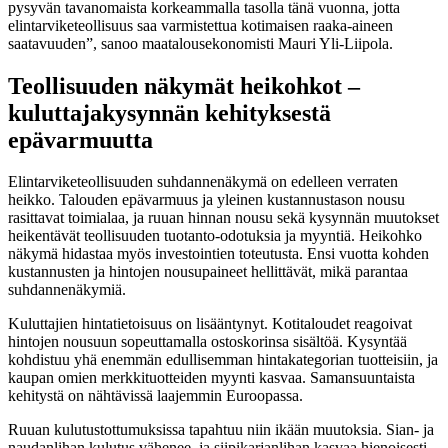
pysyvän tavanomaista korkeammalla tasolla tänä vuonna, jotta
elintarviketeollisuus saa varmistettua kotimaisen raaka-aineen
saatavuuden”, sanoo maatalousekonomisti Mauri Yli-Liipola.
Teollisuuden näkymät heikohkot –
kuluttajakysynnän kehityksestä
epävarmuutta
Elintarviketeollisuuden suhdannenäkymä on edelleen verraten
heikko. Talouden epävarmuus ja yleinen kustannustason nousu
rasittavat toimialaa, ja ruuan hinnan nousu sekä kysynnän muutokset
heikentävät teollisuuden tuotanto-odotuksia ja myyntiä. Heikohko
näkymä hidastaa myös investointien toteutusta. Ensi vuotta kohden
kustannusten ja hintojen nousupaineet hellittävät, mikä parantaa
suhdannenäkymiä.
Kuluttajien hintatietoisuus on lisääntynyt. Kotitaloudet reagoivat
hintojen nousuun sopeuttamalla ostoskorinsa sisältöä. Kysyntää
kohdistuu yhä enemmän edullisemman hintakategorian tuotteisiin, ja
kaupan omien merkkituotteiden myynti kasvaa. Samansuuntaista
kehitystä on nähtävissä laajemmin Euroopassa.
Ruuan kulutustottumuksissa tapahtuu niin ikään muutoksia. Sian- ja
naudanlihan kulutus vähenee, ja siipikarjanlihan kasvaa hienoisesti.