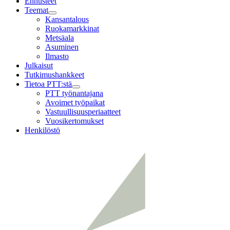
Ennusteet
Teemat
Child
Kansantalous
menu
Ruokamarkkinat
Metsäala
Asuminen
Ilmasto
Julkaisut
Tutkimushankkeet
Tietoa PTT:stä
Child
PTT työnantajana
menu
Avoimet työpaikat
Vastuullisuusperiaatteet
Vuosikertomukset
Henkilöstö