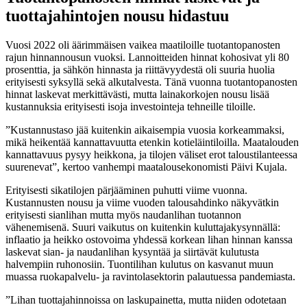
tuottajahintojen nousu hidastuu
Vuosi 2022 oli äärimmäisen vaikea maatiloille tuotantopanosten
rajun hinnannousun vuoksi. Lannoitteiden hinnat kohosivat yli 80
prosenttia, ja sähkön hinnasta ja riittävyydestä oli suuria huolia
erityisesti syksyllä sekä alkutalvesta. Tänä vuonna tuotantopanosten
hinnat laskevat merkittävästi, mutta lainakorkojen nousu lisää
kustannuksia erityisesti isoja investointeja tehneille tiloille.
”Kustannustaso jää kuitenkin aikaisempia vuosia korkeammaksi,
mikä heikentää kannattavuutta etenkin kotieläintiloilla. Maatalouden
kannattavuus pysyy heikkona, ja tilojen väliset erot taloustilanteessa
suurenevat”, kertoo vanhempi maatalousekonomisti Päivi Kujala.
Erityisesti sikatilojen pärjääminen puhutti viime vuonna.
Kustannusten nousu ja viime vuoden talousahdinko näkyvätkin
erityisesti sianlihan mutta myös naudanlihan tuotannon
vähenemisenä. Suuri vaikutus on kuitenkin kuluttajakysynnällä:
inflaatio ja heikko ostovoima yhdessä korkean lihan hinnan kanssa
laskevat sian- ja naudanlihan kysyntää ja siirtävät kulutusta
halvempiin ruhonosiin. Tuontilihan kulutus on kasvanut muun
muassa ruokapalvelu- ja ravintolasektorin palautuessa pandemiasta.
”Lihan tuottajahinnoissa on laskupainetta, mutta niiden odotetaan