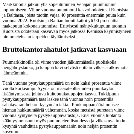
Markkinoilla jatkuu yhä sopeutuminen Venäjän puuntuonnin
loppumiseen. Viime vuonna puuntuonti kasvoi odotetusti Ruotsista
ja Baltiasta, joista tuotiin vajaa 40 prosenttia enemmän puuta kuin
vuonna 2022. Ruotsin ja Baltian tuonti kattoi yli 90 prosenttia
raakapuun kokonaistuonnista. Erityisesti mäntykuitupuun tuonnin
Ruotsista odotetaan kasvavan myös jatkossa Kemissä käynnistyneen
biotuotetehtaan tarpeiden täyttämiseksi.
Bruttokantorahatulot jatkavat kasvuaan
Puumarkkinoilla oli viime vuoden jälkimmäisellä puoliskolla
hengähdystauko, ja kauppa kävi selvästi erittäin vilkasta alkuvuotta
jähmeämmin.
Tänä vuonna pystykauppamäärä on noin kaksi prosenttia viime
vuotta korkeampi. Syynä on massateollisuuden puunkäytön
lisääntymisestä johtuva kuitupuukauppojen kasvu. Tukkipuun
pystykauppamäärä taas laskee tänä vuonna noin prosentilla
sahatavaran heikon kysynnän takia. Puukauppamäärä nousee
hieman hakkuumääriä vähemmän, koska metsistä puretaan viime
vuonna syntyneitä pystykauppavarastoja. Ensi vuonna tuotanto
kääntyy nousuun myös puutuoteteollisuudessa ja vilkastuva tukin
kysyntä vauhdittaa pystykauppamäärän noin neljän prosentin
kasvuun.