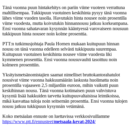
Tänä vuonna puun hintakehitys on pariin viime vuoteen verrattuna
maltillisempaa. Tukkipuun vuotuinen keskihinta pysyy tänä vuonna
lähes viime vuoden tasolla. Havutukin hinta nousee noin prosentilla
viime vuodesta, mutta koivutukin hinnannousu jatkuu korkeampana.
Ensi vuonna sahatavaran kysynnän kääntyessä varovaiseen nousuun
tukkipuun hinta nousee noin kolme prosenttia.
PTT:n tutkimusjohtaja Paula Hornen mukaan kuitupuun hinnan
nousu on tänä vuonna edelleen selvästi tukkipuuta suurempaa.
Kuitupuun vuotuinen keskihinta nousee viime vuodesta liki
kymmenen prosenttia. Ensi vuonna nousuvauhti tasoittuu noin
kolmeen prosenttiin.
Yksityismetsänomistajien saamat nimelliset bruttokantorahatulot
nousivat viime vuonna hakkuumäärän laskusta huolimatta noin
prosentilla vajaaseen 2,5 miljardiin euroon, mihin vaikutti puun
keskihinnan nousu. Tänä vuonna kotimaisen puun vahvistuva
kysyntä lisää hakkuiden tarvetta kuitupuuvaltaisissa leimikoissa,
mikä kasvattaa tuloja noin seitsemän prosenttia. Ensi vuonna tulojen
nousu jatkuu tukkipuun kysynnän vetämänä.
Koko metsäalan ennuste on luettavissa verkkosivuillamme
https://www.ptt.fi/ennusteet/
metsaala-kevat-2024
/