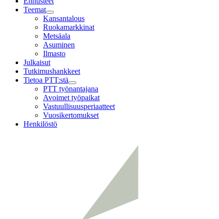
Ennusteet
Teemat
Child
Kansantalous
menu
Ruokamarkkinat
Metsäala
Asuminen
Ilmasto
Julkaisut
Tutkimushankkeet
Tietoa PTT:stä
Child
PTT työnantajana
menu
Avoimet työpaikat
Vastuullisuusperiaatteet
Vuosikertomukset
Henkilöstö