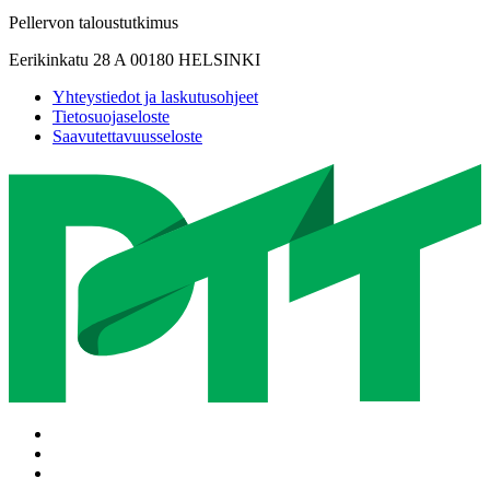
Pellervon taloustutkimus
Eerikinkatu 28 A 00180 HELSINKI
Yhteystiedot ja laskutusohjeet
Tietosuojaseloste
Saavutettavuusseloste