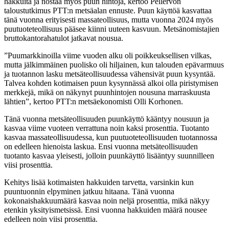
hakkuita ja nostaa myös puun hintoja, kertoo Pellervon
taloustutkimus PTT:n metsäalan ennuste. Puun käyttöä kasvattaa
tänä vuonna erityisesti massateollisuus, mutta vuonna 2024 myös
puutuoteteollisuus pääsee kiinni uuteen kasvuun. Metsänomistajien
bruttokantorahatulot jatkavat nousua.
”Puumarkkinoilla viime vuoden alku oli poikkeuksellisen vilkas,
mutta jälkimmäinen puolisko oli hiljainen, kun talouden epävarmuus
ja tuotannon lasku metsäteollisuudessa vähensivät puun kysyntää.
Talvea kohden kotimaisen puun kysynnässä alkoi olla piristymisen
merkkejä, mikä on näkynyt puunhintojen nousuna marraskuusta
lähtien”, kertoo PTT:n metsäekonomisti Olli Korhonen.
Tänä vuonna metsäteollisuuden puunkäyttö kääntyy nousuun ja
kasvaa viime vuoteen verrattuna noin kaksi prosenttia. Tuotanto
kasvaa massateollisuudessa, kun puutuoteteollisuuden tuotannossa
on edelleen hienoista laskua. Ensi vuonna metsäteollisuuden
tuotanto kasvaa yleisesti, jolloin puunkäyttö lisääntyy suunnilleen
viisi prosenttia.
Kehitys lisää kotimaisten hakkuiden tarvetta, varsinkin kun
puuntuonnin elpyminen jatkuu hitaana. Tänä vuonna
kokonaishakkuumäärä kasvaa noin neljä prosenttia, mikä näkyy
etenkin yksityismetsissä. Ensi vuonna hakkuiden määrä nousee
edelleen noin viisi prosenttia.