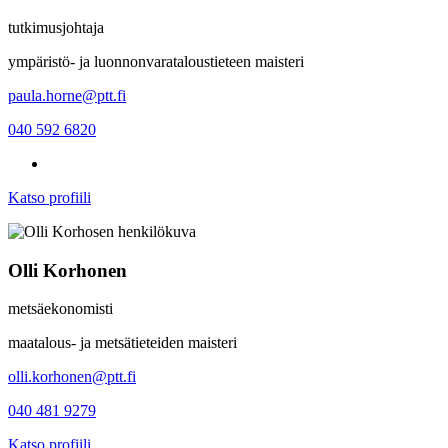
tutkimusjohtaja
ympäristö- ja luonnonvarataloustieteen maisteri
paula.horne@ptt.fi
040 592 6820
Katso profiili
Olli Korhonen
metsäekonomisti
maatalous- ja metsätieteiden maisteri
olli.korhonen@ptt.fi
040 481 9279
Katso profiili