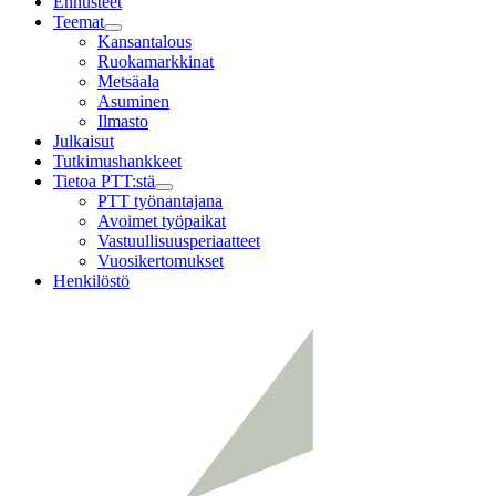
Ennusteet
Teemat
Child
Kansantalous
menu
Ruokamarkkinat
Metsäala
Asuminen
Ilmasto
Julkaisut
Tutkimushankkeet
Tietoa PTT:stä
Child
PTT työnantajana
menu
Avoimet työpaikat
Vastuullisuusperiaatteet
Vuosikertomukset
Henkilöstö