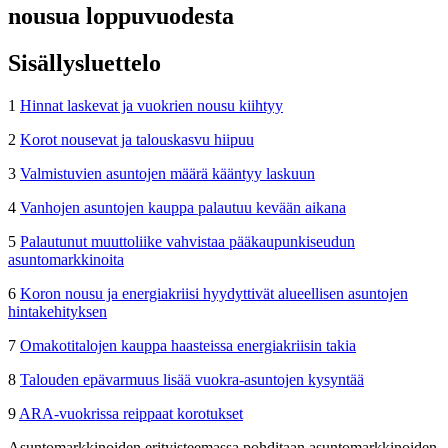
nousua loppuvuodesta
Sisällysluettelo
1
Hinnat laskevat ja vuokrien nousu kiihtyy
2
Korot nousevat ja talouskasvu hiipuu
3
Valmistuvien asuntojen määrä kääntyy laskuun
4
Vanhojen asuntojen kauppa palautuu kevään aikana
5
Palautunut muuttoliike vahvistaa pääkaupunkiseudun
asuntomarkkinoita
6
Koron nousu ja energiakriisi hyydyttivät alueellisen asuntojen
hintakehityksen
7
Omakotitalojen kauppa haasteissa energiakriisin takia
8
Talouden epävarmuus lisää vuokra-asuntojen kysyntää
9
ARA-vuokrissa reippaat korotukset
Asuntomarkkinoiden erityisteemassa pohditaan asuntomarkkinoiden