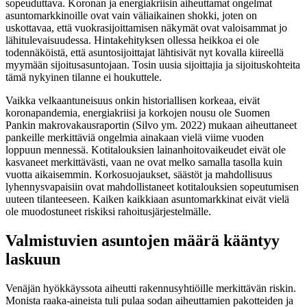
sopeuduttava. Koronan ja energiakriisin aiheuttamat ongelmat
asuntomarkkinoille ovat vain väliaikainen shokki, joten on
uskottavaa, että vuokrasijoittamisen näkymät ovat valoisammat jo
lähitulevaisuudessa. Hintakehityksen ollessa heikkoa ei ole
todennäköistä, että asuntosijoittajat lähtisivät nyt kovalla kiireellä
myymään sijoitusasuntojaan. Tosin uusia sijoittajia ja sijoituskohteita
tämä nykyinen tilanne ei houkuttele.
Vaikka velkaantuneisuus onkin historiallisen korkeaa, eivät
koronapandemia, energiakriisi ja korkojen nousu ole Suomen
Pankin makrovakausraportin (Silvo ym. 2022) mukaan aiheuttaneet
pankeille merkittäviä ongelmia ainakaan vielä viime vuoden
loppuun mennessä. Kotitalouksien lainanhoitovaikeudet eivät ole
kasvaneet merkittävästi, vaan ne ovat melko samalla tasolla kuin
vuotta aikaisemmin. Korkosuojaukset, säästöt ja mahdollisuus
lyhennysvapaisiin ovat mahdollistaneet kotitalouksien sopeutumisen
uuteen tilanteeseen. Kaiken kaikkiaan asuntomarkkinat eivät vielä
ole muodostuneet riskiksi rahoitusjärjestelmälle.
Valmistuvien asuntojen määrä kääntyy
laskuun
Venäjän hyökkäyssota aiheutti rakennusyhtiöille merkittävän riskin.
Monista raaka-aineista tuli pulaa sodan aiheuttamien pakotteiden ja