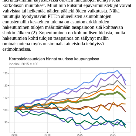
korkotason muutokset. Muut niin kutsutut epävarmuustekijät voivat
vahvistaa tai heikentää näiden päätekijöiden vaikutusta. Näitä
muuttujia hyödyntävän PTT:n alueellisten asuntohintojen
ennustemallin keskeinen tulema on asuntomarkkinoiden
hakeutuminen tulojen määrittämään tasapainoon sitä kohtaavan
shokin jälkeen (2). Sopeutuminen on kohtuullisen hidasta, mutta
hakeutumien kohti tulojen tasapainoa on säilynyt mallin
ominaisuutena myös uusimmalla aineistolla tehdyissä
estimoinneissa.