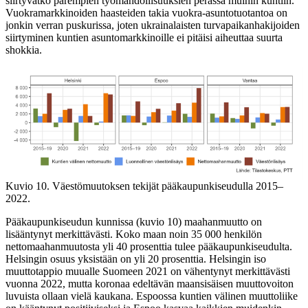
siirtyvätkö parempien työmahdollisuuksien perässä muihin kuntiin.
Vuokramarkkinoiden haasteiden takia vuokra-asuntotuotantoa on
jonkin verran puskurissa, joten ukrainalaisten turvapaikanhakijoiden
siirtyminen kuntien asuntomarkkinoille ei pitäisi aiheuttaa suurta
shokkia.
Kuvio 10. Väestömuutoksen tekijät pääkaupunkiseudulla 2015–
2022.
Pääkaupunkiseudun kunnissa (kuvio 10) maahanmuutto on
lisääntynyt merkittävästi. Koko maan noin 35 000 henkilön
nettomaahanmuutosta yli 40 prosenttia tulee pääkaupunkiseudulta.
Helsingin osuus yksistään on yli 20 prosenttia. Helsingin iso
muuttotappio muualle Suomeen 2021 on vähentynyt merkittävästi
vuonna 2022, mutta koronaa edeltävän maansisäisen muuttovoiton
luvuista ollaan vielä kaukana. Espoossa kuntien välinen muuttoliike