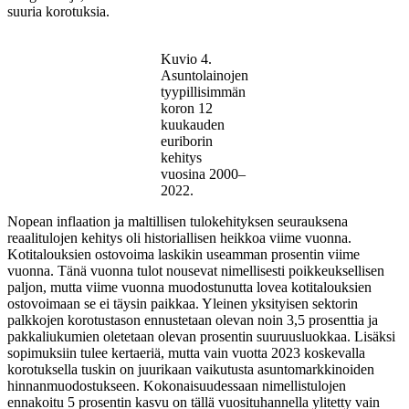
suuria korotuksia.
Kuvio 4.
Asuntolainojen
tyypillisimmän
koron 12
kuukauden
euriborin
kehitys
vuosina 2000–
2022.
Nopean inflaation ja maltillisen tulokehityksen seurauksena
reaalitulojen kehitys oli historiallisen heikkoa viime vuonna.
Kotitalouksien ostovoima laskikin useamman prosentin viime
vuonna. Tänä vuonna tulot nousevat nimellisesti poikkeuksellisen
paljon, mutta viime vuonna muodostunutta lovea kotitalouksien
ostovoimaan se ei täysin paikkaa. Yleinen yksityisen sektorin
palkkojen korotustason ennustetaan olevan noin 3,5 prosenttia ja
pakkaliukumien oletetaan olevan prosentin suuruusluokkaa. Lisäksi
sopimuksiin tulee kertaeriä, mutta vain vuotta 2023 koskevalla
korotuksella tuskin on juurikaan vaikutusta asuntomarkkinoiden
hinnanmuodostukseen. Kokonaisuudessaan nimellistulojen
ennakoitu 5 prosentin kasvu on tällä vuosituhannella ylitetty vain