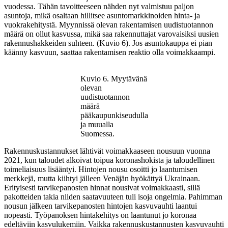
vuodessa. Tähän tavoitteeseen nähden nyt valmistuu paljon
asuntoja, mikä osaltaan hillitsee asuntomarkkinoiden hinta- ja
vuokrakehitystä. Myynnissä olevan rakentamisen uudistuotannon
määrä on ollut kasvussa, mikä saa rakennuttajat varovaisiksi uusien
rakennushakkeiden suhteen. (Kuvio 6). Jos asuntokauppa ei pian
käänny kasvuun, saattaa rakentamisen reaktio olla voimakkaampi.
Kuvio 6. Myytävänä
olevan
uudistuotannon
määrä
pääkaupunkiseudulla
ja muualla
Suomessa.
Rakennuskustannukset lähtivät voimakkaaseen nousuun vuonna
2021, kun taloudet alkoivat toipua koronashokista ja taloudellinen
toimeliaisuus lisääntyi. Hintojen nousu osoitti jo laantumisen
merkkejä, mutta kiihtyi jälleen Venäjän hyökättyä Ukrainaan.
Erityisesti tarvikepanosten hinnat nousivat voimakkaasti, sillä
pakotteiden takia niiden saatavuuteen tuli isoja ongelmia. Pahimman
nousun jälkeen tarvikepanosten hintojen kasvuvauhti laantui
nopeasti. Työpanoksen hintakehitys on laantunut jo koronaa
edeltäviin kasvulukemiin. Vaikka rakennuskustannusten kasvuvauhti