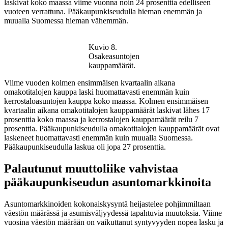
laskivat koko maassa viime vuonna noin 24 prosenttia edelliseen
vuoteen verrattuna. Pääkaupunkiseudulla hieman enemmän ja
muualla Suomessa hieman vähemmän.
Kuvio 8.
Osakeasuntojen
kauppamäärät.
Viime vuoden kolmen ensimmäisen kvartaalin aikana
omakotitalojen kauppa laski huomattavasti enemmän kuin
kerrostaloasuntojen kauppa koko maassa. Kolmen ensimmäisen
kvartaalin aikana omakotitalojen kauppamäärät laskivat lähes 17
prosenttia koko maassa ja kerrostalojen kauppamäärät reilu 7
prosenttia. Pääkaupunkiseudulla omakotitalojen kauppamäärät ovat
laskeneet huomattavasti enemmän kuin muualla Suomessa.
Pääkaupunkiseudulla laskua oli jopa 27 prosenttia.
Palautunut muuttoliike vahvistaa
pääkaupunkiseudun asuntomarkkinoita
Asuntomarkkinoiden kokonaiskysyntä heijastelee pohjimmiltaan
väestön määrässä ja asumisväljyydessä tapahtuvia muutoksia. Viime
vuosina väestön määrään on vaikuttanut syntyvyyden nopea lasku ja