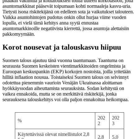
pitääkin vakiintua ja kotitalouksien tottua uuteen korkotasoon, jotta
asuntomarkkinat pääsevät toipumaan kohti normaaleja kasvu-uria.
Tietysti isona riskitekijänä on edelleen sota ja vaikutukset talouteen.
Vaikka asuntohintojen pudotus onkin ollut hurjaa viime vuoden
lopulla, ei vielä tämä kehitys anna syytä ennustaa
asuntomarkkinoille negatiivista kierrettä, jossa asuntoja alettaisiin
pakkomyymään.
Korot nousevat ja talouskasvu hiipuu
Suomen talous ajautuu tänä vuonna taantumaan. Taantuma on
seurausta Suomen keskeisten vientimarkkinoiden ongelmista ja
Euroopan keskuspankin (EKP) korkojen nostoista, joilla yritetään
hillitä inflaation nousua. Toistaiseksi Suomen talous on selvinnyt
odotettua pienemmin vaurioin Venäjän Ukrainassa aloittaman
hyökkäyssodan aiheuttamista seurauksista. Sodan kehitystä on
vaikea ennakoida, mutta se on merkittävä riskitekijä, jonka
seurauksena talouskehitys voi olla paljon ennakoitua heikompaa.
202
202
%
2
3
Käytettävissä olevat nimellistulot 2,8
2,8
5,0