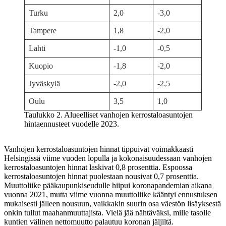
Turku
2,0
-3,0
Tampere
1,8
-2,0
Lahti
-1,0
-0,5
Kuopio
-1,8
-2,0
Jyväskylä
-2,0
-2,5
Oulu
3,5
1,0
Taulukko 2. Alueelliset vanhojen kerrostaloasuntojen
hintaennusteet vuodelle 2023.
Vanhojen kerrostaloasuntojen hinnat tippuivat voimakkaasti
Helsingissä viime vuoden lopulla ja kokonaisuudessaan vanhojen
kerrostaloasuntojen hinnat laskivat 0,8 prosenttia. Espoossa
kerrostaloasuntojen hinnat puolestaan nousivat 0,7 prosenttia.
Muuttoliike pääkaupunkiseudulle hiipui koronapandemian aikana
vuonna 2021, mutta viime vuonna muuttoliike kääntyi ennustuksen
mukaisesti jälleen nousuun, vaikkakin suurin osa väestön lisäyksestä
onkin tullut maahanmuuttajista. Vielä jää nähtäväksi, mille tasolle
kuntien välinen nettomuutto palautuu koronan jäljiltä.