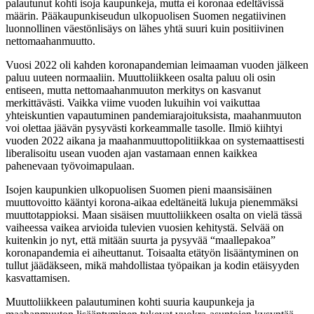
palautunut kohti isoja kaupunkeja, mutta ei koronaa edeltävissä
määrin. Pääkaupunkiseudun ulkopuolisen Suomen negatiivinen
luonnollinen väestönlisäys on lähes yhtä suuri kuin positiivinen
nettomaahanmuutto.
Vuosi 2022 oli kahden koronapandemian leimaaman vuoden jälkeen
paluu uuteen normaaliin. Muuttoliikkeen osalta paluu oli osin
entiseen, mutta nettomaahanmuuton merkitys on kasvanut
merkittävästi. Vaikka viime vuoden lukuihin voi vaikuttaa
yhteiskuntien vapautuminen pandemiarajoituksista, maahanmuuton
voi olettaa jäävän pysyvästi korkeammalle tasolle. Ilmiö kiihtyi
vuoden 2022 aikana ja maahanmuuttopolitiikkaa on systemaattisesti
liberalisoitu usean vuoden ajan vastamaan ennen kaikkea
pahenevaan työvoimapulaan.
Isojen kaupunkien ulkopuolisen Suomen pieni maansisäinen
muuttovoitto kääntyi korona-aikaa edeltäneitä lukuja pienemmäksi
muuttotappioksi. Maan sisäisen muuttoliikkeen osalta on vielä tässä
vaiheessa vaikea arvioida tulevien vuosien kehitystä. Selvää on
kuitenkin jo nyt, että mitään suurta ja pysyvää “maallepakoa”
koronapandemia ei aiheuttanut. Toisaalta etätyön lisääntyminen on
tullut jäädäkseen, mikä mahdollistaa työpaikan ja kodin etäisyyden
kasvattamisen.
Muuttoliikkeen palautuminen kohti suuria kaupunkeja ja