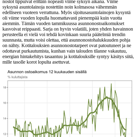
nostot tippuivat erittäin nopeasti viime syksyn aikana. Viime
syksynä asuntolainoja nostettiin noin kolmasosa vähemmän
edelliseen vuoteen verrattuna. Myös sijoitusasuntolainojen kysyntä
oli viime vuoden lopulla huomattavasti pienempää kuin vuotta
aiemmin. Tämän vuoden tammikuussa asunnonostoaikomukset
kasvoivat reippaasti. Sarja on hyvin volatiili, joten yhden havainnon
perusteella ei vielä voi tehdä kovinkaan suuria päätelmiä trendin
suunnasta, mutta voisi olettaa, että asunnonostohalukkuuden pohja
on nähty. Kotitalouksien asunnonostotarpeet ovat patoutuneet ja ne
odottavat purkautumista, kunhan vain talouden tilanne vakautuu,
energian hintakehitys tasaantuu ja kotitalouksille syntyy käsitys siitä,
mille tasolle korot lopulta asettuvat.