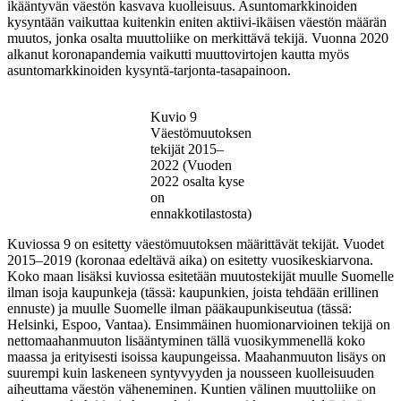
ikääntyvän väestön kasvava kuolleisuus. Asuntomarkkinoiden
kysyntään vaikuttaa kuitenkin eniten aktiivi-ikäisen väestön määrän
muutos, jonka osalta muuttoliike on merkittävä tekijä. Vuonna 2020
alkanut koronapandemia vaikutti muuttovirtojen kautta myös
asuntomarkkinoiden kysyntä-tarjonta-tasapainoon.
Kuvio 9
Väestömuutoksen
tekijät 2015–
2022 (Vuoden
2022 osalta kyse
on
ennakkotilastosta)
Kuviossa 9 on esitetty väestömuutoksen määrittävät tekijät. Vuodet
2015–2019 (koronaa edeltävä aika) on esitetty vuosikeskiarvona.
Koko maan lisäksi kuviossa esitetään muutostekijät muulle Suomelle
ilman isoja kaupunkeja (tässä: kaupunkien, joista tehdään erillinen
ennuste) ja muulle Suomelle ilman pääkaupunkiseutua (tässä:
Helsinki, Espoo, Vantaa). Ensimmäinen huomionarvioinen tekijä on
nettomaahanmuuton lisääntyminen tällä vuosikymmenellä koko
maassa ja erityisesti isoissa kaupungeissa. Maahanmuuton lisäys on
suurempi kuin laskeneen syntyvyyden ja nousseen kuolleisuuden
aiheuttama väestön väheneminen. Kuntien välinen muuttoliike on