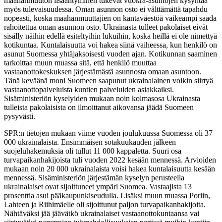
maahanmuuton lisääntyminen tukevat vuokra-asuntojen kysyntää
myös tulevaisuudessa. Oman asunnon osto ei välttämättä tapahdu
nopeasti, koska maahanmuuttajien on kantaväestöä vaikeampi saada
rahoitettua oman asunnon osto. Ukrainasta tulleet pakolaiset eivät
sisälly näihin edellä esiteltyihin lukuihin, koska heillä ei ole nimettyä
kotikuntaa. Kuntalaisuutta voi hakea siinä vaiheessa, kun henkilö on
asunut Suomessa yhtäjaksoisesti vuoden ajan. Kotikunnan saaminen
tarkoittaa muun muassa sitä, että henkilö muuttaa
vastaanottokeskuksen järjestämästä asunnosta omaan asuntoon.
Tänä keväänä moni Suomeen saapunut ukrainalainen voikin siirtyä
vastaanottopalveluista kuntien palveluiden asiakkaiksi.
Sisäministeriön kyselyiden mukaan noin kolmasosa Ukrainasta
tulleista pakolaisista on ilmoittanut aikovansa jäädä Suomeen
pysyvästi.
SPR:n tietojen mukaan viime vuoden joulukuussa Suomessa oli 37
000 ukrainalaista. Ensimmäisen sotakuukauden jälkeen
suojeluhakemuksia oli tullut 11 000 kappaletta. Suuri osa
turvapaikanhakijoista tuli vuoden 2022 kesään mennessä. Arvioiden
mukaan noin 20 000 ukrainalaista voisi hakea kuntalaisuutta kesään
mennessä. Sisäministeriön järjestämän kyselyn perusteella
ukrainalaiset ovat sijoittuneet ympäri Suomea. Vastaajista 13
prosenttia asui pääkaupunkiseudulla. Lisäksi muun muassa Poriin,
Lahteen ja Riihimäelle oli sijoittunut paljon turvapaikanhakijoita.
Nähtäväksi jää jäävätkö ukrainalaiset vastaanottokuntaansa vai