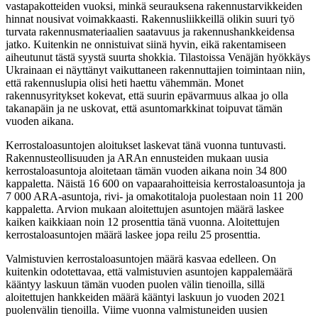
vastapakotteiden vuoksi, minkä seurauksena rakennustarvikkeiden
hinnat nousivat voimakkaasti. Rakennusliikkeillä olikin suuri työ
turvata rakennusmateriaalien saatavuus ja rakennushankkeidensa
jatko. Kuitenkin ne onnistuivat siinä hyvin, eikä rakentamiseen
aiheutunut tästä syystä suurta shokkia. Tilastoissa Venäjän hyökkäys
Ukrainaan ei näyttänyt vaikuttaneen rakennuttajien toimintaan niin,
että rakennuslupia olisi heti haettu vähemmän. Monet
rakennusyritykset kokevat, että suurin epävarmuus alkaa jo olla
takanapäin ja ne uskovat, että asuntomarkkinat toipuvat tämän
vuoden aikana.
Kerrostaloasuntojen aloitukset laskevat tänä vuonna tuntuvasti.
Rakennusteollisuuden ja ARAn ennusteiden mukaan uusia
kerrostaloasuntoja aloitetaan tämän vuoden aikana noin 34 800
kappaletta. Näistä 16 600 on vapaarahoitteisia kerrostaloasuntoja ja
7 000 ARA-asuntoja, rivi- ja omakotitaloja puolestaan noin 11 200
kappaletta. Arvion mukaan aloitettujen asuntojen määrä laskee
kaiken kaikkiaan noin 12 prosenttia tänä vuonna. Aloitettujen
kerrostaloasuntojen määrä laskee jopa reilu 25 prosenttia.
Valmistuvien kerrostaloasuntojen määrä kasvaa edelleen. On
kuitenkin odotettavaa, että valmistuvien asuntojen kappalemäärä
kääntyy laskuun tämän vuoden puolen välin tienoilla, sillä
aloitettujen hankkeiden määrä kääntyi laskuun jo vuoden 2021
puolenvälin tienoilla. Viime vuonna valmistuneiden uusien