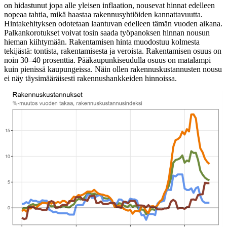
on hidastunut jopa alle yleisen inflaation, nousevat hinnat edelleen
nopeaa tahtia, mikä haastaa rakennusyhtiöiden kannattavuutta.
Hintakehityksen odotetaan laantuvan edelleen tämän vuoden aikana.
Palkankorotukset voivat tosin saada työpanoksen hinnan nousun
hieman kiihtymään. Rakentamisen hinta muodostuu kolmesta
tekijästä: tontista, rakentamisesta ja veroista. Rakentamisen osuus on
noin 30–40 prosenttia. Pääkaupunkiseudulla osuus on matalampi
kuin pienissä kaupungeissa. Näin ollen rakennuskustannusten nousu
ei näy täysimääräisesti rakennushankkeiden hinnoissa.