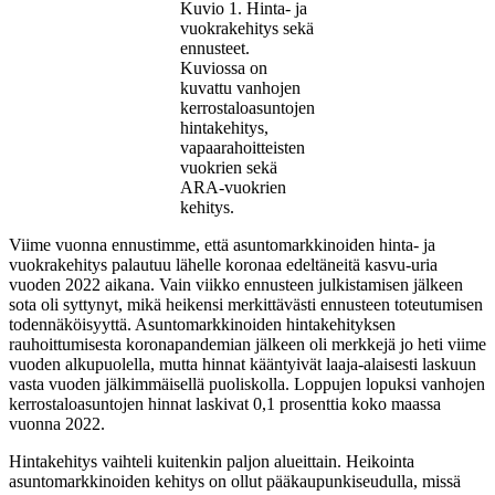
Kuvio 1. Hinta- ja
vuokrakehitys sekä
ennusteet.
Kuviossa on
kuvattu vanhojen
kerrostaloasuntojen
hintakehitys,
vapaarahoitteisten
vuokrien sekä
ARA-vuokrien
kehitys.
Viime vuonna ennustimme, että asuntomarkkinoiden hinta- ja
vuokrakehitys palautuu lähelle koronaa edeltäneitä kasvu-uria
vuoden 2022 aikana. Vain viikko ennusteen julkistamisen jälkeen
sota oli syttynyt, mikä heikensi merkittävästi ennusteen toteutumisen
todennäköisyyttä. Asuntomarkkinoiden hintakehityksen
rauhoittumisesta koronapandemian jälkeen oli merkkejä jo heti viime
vuoden alkupuolella, mutta hinnat kääntyivät laaja-alaisesti laskuun
vasta vuoden jälkimmäisellä puoliskolla. Loppujen lopuksi vanhojen
kerrostaloasuntojen hinnat laskivat 0,1 prosenttia koko maassa
vuonna 2022.
Hintakehitys vaihteli kuitenkin paljon alueittain. Heikointa
asuntomarkkinoiden kehitys on ollut pääkaupunkiseudulla, missä