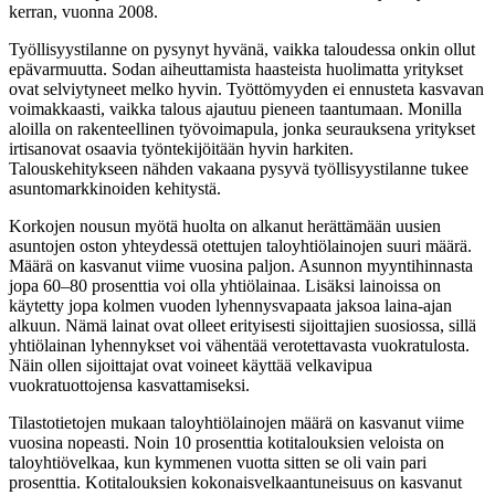
kerran, vuonna 2008.
Työllisyystilanne on pysynyt hyvänä, vaikka taloudessa onkin ollut
epävarmuutta. Sodan aiheuttamista haasteista huolimatta yritykset
ovat selviytyneet melko hyvin. Työttömyyden ei ennusteta kasvavan
voimakkaasti, vaikka talous ajautuu pieneen taantumaan. Monilla
aloilla on rakenteellinen työvoimapula, jonka seurauksena yritykset
irtisanovat osaavia työntekijöitään hyvin harkiten.
Talouskehitykseen nähden vakaana pysyvä työllisyystilanne tukee
asuntomarkkinoiden kehitystä.
Korkojen nousun myötä huolta on alkanut herättämään uusien
asuntojen oston yhteydessä otettujen taloyhtiölainojen suuri määrä.
Määrä on kasvanut viime vuosina paljon. Asunnon myyntihinnasta
jopa 60–80 prosenttia voi olla yhtiölainaa. Lisäksi lainoissa on
käytetty jopa kolmen vuoden lyhennysvapaata jaksoa laina-ajan
alkuun. Nämä lainat ovat olleet erityisesti sijoittajien suosiossa, sillä
yhtiölainan lyhennykset voi vähentää verotettavasta vuokratulosta.
Näin ollen sijoittajat ovat voineet käyttää velkavipua
vuokratuottojensa kasvattamiseksi.
Tilastotietojen mukaan taloyhtiölainojen määrä on kasvanut viime
vuosina nopeasti. Noin 10 prosenttia kotitalouksien veloista on
taloyhtiövelkaa, kun kymmenen vuotta sitten se oli vain pari
prosenttia. Kotitalouksien kokonaisvelkaantuneisuus on kasvanut