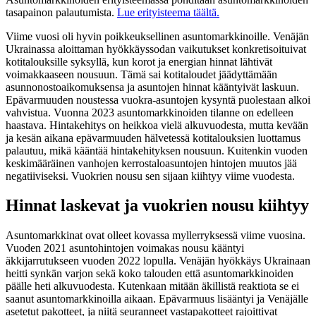
tasapainon palautumista.
Lue erityisteema täältä.
Viime vuosi oli hyvin poikkeuksellinen asuntomarkkinoille. Venäjän
Ukrainassa aloittaman hyökkäyssodan vaikutukset konkretisoituivat
kotitalouksille syksyllä, kun korot ja energian hinnat lähtivät
voimakkaaseen nousuun. Tämä sai kotitaloudet jäädyttämään
asunnonostoaikomuksensa ja asuntojen hinnat kääntyivät laskuun.
Epävarmuuden noustessa vuokra-asuntojen kysyntä puolestaan alkoi
vahvistua. Vuonna 2023 asuntomarkkinoiden tilanne on edelleen
haastava. Hintakehitys on heikkoa vielä alkuvuodesta, mutta kevään
ja kesän aikana epävarmuuden hälvetessä kotitalouksien luottamus
palautuu, mikä kääntää hintakehityksen nousuun. Kuitenkin vuoden
keskimääräinen vanhojen kerrostaloasuntojen hintojen muutos jää
negatiiviseksi. Vuokrien nousu sen sijaan kiihtyy viime vuodesta.
Hinnat laskevat ja vuokrien nousu kiihtyy
Asuntomarkkinat ovat olleet kovassa myllerryksessä viime vuosina.
Vuoden 2021 asuntohintojen voimakas nousu kääntyi
äkkijarrutukseen vuoden 2022 lopulla. Venäjän hyökkäys Ukrainaan
heitti synkän varjon sekä koko talouden että asuntomarkkinoiden
päälle heti alkuvuodesta. Kutenkaan mitään äkillistä reaktiota se ei
saanut asuntomarkkinoilla aikaan. Epävarmuus lisääntyi ja Venäjälle
asetetut pakotteet, ja niitä seuranneet vastapakotteet rajoittivat