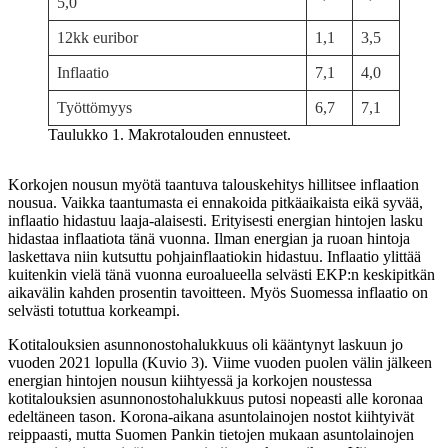
5,0
12kk euribor
1,1
3,5
Inflaatio
7,1
4,0
Työttömyys
6,7
7,1
Taulukko 1. Makrotalouden ennusteet.
Korkojen nousun myötä taantuva talouskehitys hillitsee inflaation
nousua. Vaikka taantumasta ei ennakoida pitkäaikaista eikä syvää,
inflaatio hidastuu laaja-alaisesti. Erityisesti energian hintojen lasku
hidastaa inflaatiota tänä vuonna. Ilman energian ja ruoan hintoja
laskettava niin kutsuttu pohjainflaatiokin hidastuu. Inflaatio ylittää
kuitenkin vielä tänä vuonna euroalueella selvästi EKP:n keskipitkän
aikavälin kahden prosentin tavoitteen. Myös Suomessa inflaatio on
selvästi totuttua korkeampi.
Kotitalouksien asunnonostohalukkuus oli kääntynyt laskuun jo
vuoden 2021 lopulla (Kuvio 3). Viime vuoden puolen välin jälkeen
energian hintojen nousun kiihtyessä ja korkojen noustessa
kotitalouksien asunnonostohalukkuus putosi nopeasti alle koronaa
edeltäneen tason. Korona-aikana asuntolainojen nostot kiihtyivät
reippaasti, mutta Suomen Pankin tietojen mukaan asuntolainojen