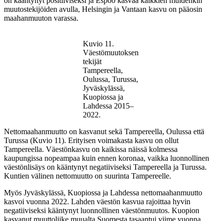
on kääntynyt positiiviseksi ja Espoo kasvaa kaikkien muidenkin
muutostekijöiden avulla, Helsingin ja Vantaan kasvu on pääosin
maahanmuuton varassa.
Kuvio 11.
Väestömuutoksen
tekijät
Tampereella,
Oulussa, Turussa,
Jyväskylässä,
Kuopiossa ja
Lahdessa 2015–
2022.
Nettomaahanmuutto on kasvanut sekä Tampereella, Oulussa että
Turussa (Kuvio 11). Erityisen voimakasta kasvu on ollut
Tampereella. Väestönkasvu on kaikissa näissä kolmessa
kaupungissa nopeampaa kuin ennen koronaa, vaikka luonnollinen
väestönlisäys on kääntynyt negatiiviseksi Tampereella ja Turussa.
Kuntien välinen nettomuutto on suurinta Tampereelle.
Myös Jyväskylässä, Kuopiossa ja Lahdessa nettomaahanmuutto
kasvoi vuonna 2022. Lahden väestön kasvua rajoittaa hyvin
negatiiviseksi kääntynyt luonnollinen väestönmuutos. Kuopion
kasvanut muuttoliike muualta Suomesta tasaantui viime vuonna.