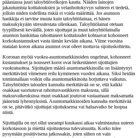
pääasiassa juuri taloyhtiövelkojen kautta. Näiden lainojen
jakautumista kotitalouksien ja velanhoitokyvyn suhteen ei tiedetä,
jolloin niiden todellista riskiä ei voida määrittää. Jos asunnon
hankkija ei tarvitse muuta kuin taloyhtiölainaa, ei hänen
maksukykyään stressitestata ollenkaan. Taloyhtiölainat otetaan
tyypillisesti keväällä, joten sijoittajat ja muut taloyhtiölainalla
asunnon hankintaa rahoittaneet kotitaloudet kohtaavat kohonneet
korkokustannukset vasta tämän kevään aikana. Viime vuosina
matalan koron aikana asunnot ovat olleet tuottavia sijoituskohteita.
Koronan myötä vuokra-asuntomarkkinoiden ongelmat, kohonneet
kustannukset ja nousseet korot ovat heikentäneet sijoittajien
vuokratuottoa. Sijoittajien määrä asuntomarkkinoilla on lisääntynyt
merkittävästi viimeisen reilu kymmenen vuoden aikana. Siksi heidän
toiminnallaan voikin olla asuntomarkkinoita horjuttava vaikutus.
Taloyhtiöiden talouden kannalta merkittävää on se, että kaikki
osakkaat suoriutuvat rahoitusvastikkeen maksusta, sillä
maksuvaikeuksissa muut osakkaat joutuvat vastaamaan maksamatta
jääneistä lyhennyksistä. Asuntomarkkinoiden kannalta merkittävää
on se, pitävätkö sijoittajat sijoituksensa vai haluavatko he luopua
niistä.
Sijoittajilla on nyt ollut useampi kuukausi aikaa valmistautua uuteen
korkotasoon ja miettiä sijoitustensa tulevaisuutta. Korko tulee
pysymään positiivisena jatkossakin, joten siihen on vain