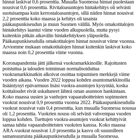
hinnat laskivat 0,6 prosenttia. Muualla Suomessa hinnat puolestaan
nousivat 0,6 prosenttia. Rivitaloasuntojen hintakehitys oli selvästi
suotuisampaa kuin kerrostaloasuntojen, sillä niiden hinnat nousivat
2,2 prosenttia koko maassa ja kehitys oli tasaista
pääkaupunkiseudun ja muun Suomen välillä. Myös omakotitalojen
hintakehitys laantui viime vuoden alkupuolella, mutta pysyi
kuitenkin pitkän aikavälin hintakehityksen yläpuolella.
Pääkaupunkiseudulla omakotitalojen hinnat nousivat viime vuonna.
Arviomme mukaan omakotitalojen hinnat kuitenkin laskivat koko
maassa noin 0,2 prosenttia viime vuonna.
Koronapandemia jätti jälkensä vuokramarkkinoille. Rajoitusten
poistuttua ja talouden toiminnan normalisoiduttua
vuokramarkkinatkin alkoivat osoittaa toipumisen merkkejä viime
vuoden aikana. Vuoden 2022 loppua kohden asuntomarkkinoilla
lisääntynyt epävarmuus lisäsi vuokra-asuntojen kysyntää, koska
kotitaloudet eivät uskaltaneet lähteä oman asunnon hankintaan.
Koko maassa uusien ja vanhojen vapaarahoitteisten sopimusten
vuokrat nousivat 0,9 prosenttia vuonna 2022. Pääkaupunkiseudulla
vuokrat nousivat vain 0,4 prosenttia, kun muualla Suomessa nousua
oli 1,2 prosenttia. Vuokrien nousu oli selvästi vahvempaa vuoden
loppua kohden. Tuettujen vuokra-asuntojen vuokrat kehittyivät
samaa tahtia vapaarahoitteisten vuokrien kanssa. Koko maassa
ARA-vuokrat nousivat 1,0 prosenttia ja kasvu oli suunnilleen
samansuuruista pääkaupunkiseudulla ja muualla Suomessa.