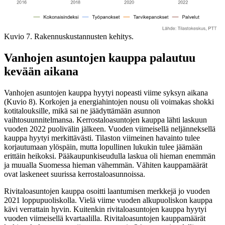
Kuvio 7. Rakennuskustannusten kehitys.
Vanhojen asuntojen kauppa palautuu
kevään aikana
Vanhojen asuntojen kauppa hyytyi nopeasti viime syksyn aikana
(Kuvio 8). Korkojen ja energiahintojen nousu oli voimakas shokki
kotitalouksille, mikä sai ne jäädyttämään asunnon
vaihtosuunnitelmansa. Kerrostaloasuntojen kauppa lähti laskuun
vuoden 2022 puolivälin jälkeen. Vuoden viimeisellä neljänneksellä
kauppa hyytyi merkittävästi. Tilaston viimeinen havainto tulee
korjautumaan ylöspäin, mutta lopullinen lukukin tulee jäämään
erittäin heikoksi. Pääkaupunkiseudulla laskua oli hieman enemmän
ja muualla Suomessa hieman vähemmän. Vähiten kauppamäärät
ovat laskeneet suurissa kerrostaloasunnoissa.
Rivitaloasuntojen kauppa osoitti laantumisen merkkejä jo vuoden
2021 loppupuoliskolla. Vielä viime vuoden alkupuoliskon kauppa
kävi verrattain hyvin. Kuitenkin rivitaloasuntojen kauppa hyytyi
vuoden viimeisellä kvartaalilla. Rivitaloasuntojen kauppamäärät