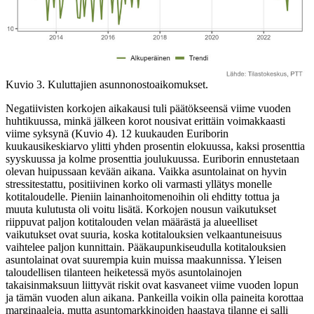
Kuvio 3. Kuluttajien asunnonostoaikomukset.
Negatiivisten korkojen aikakausi tuli päätökseensä viime vuoden
huhtikuussa, minkä jälkeen korot nousivat erittäin voimakkaasti
viime syksynä (Kuvio 4). 12 kuukauden Euriborin
kuukausikeskiarvo ylitti yhden prosentin elokuussa, kaksi prosenttia
syyskuussa ja kolme prosenttia joulukuussa. Euriborin ennustetaan
olevan huipussaan kevään aikana. Vaikka asuntolainat on hyvin
stressitestattu, positiivinen korko oli varmasti yllätys monelle
kotitaloudelle. Pieniin lainanhoitomenoihin oli ehditty tottua ja
muuta kulutusta oli voitu lisätä. Korkojen nousun vaikutukset
riippuvat paljon kotitalouden velan määrästä ja alueelliset
vaikutukset ovat suuria, koska kotitalouksien velkaantuneisuus
vaihtelee paljon kunnittain. Pääkaupunkiseudulla kotitalouksien
asuntolainat ovat suurempia kuin muissa maakunnissa. Yleisen
taloudellisen tilanteen heiketessä myös asuntolainojen
takaisinmaksuun liittyvät riskit ovat kasvaneet viime vuoden lopun
ja tämän vuoden alun aikana. Pankeilla voikin olla paineita korottaa
marginaaleja, mutta asuntomarkkinoiden haastava tilanne ei salli