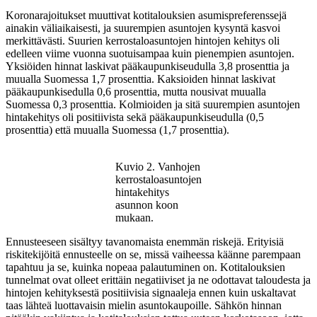
Koronarajoitukset muuttivat kotitalouksien asumispreferenssejä
ainakin väliaikaisesti, ja suurempien asuntojen kysyntä kasvoi
merkittävästi. Suurien kerrostaloasuntojen hintojen kehitys oli
edelleen viime vuonna suotuisampaa kuin pienempien asuntojen.
Yksiöiden hinnat laskivat pääkaupunkiseudulla 3,8 prosenttia ja
muualla Suomessa 1,7 prosenttia. Kaksioiden hinnat laskivat
pääkaupunkisedulla 0,6 prosenttia, mutta nousivat muualla
Suomessa 0,3 prosenttia. Kolmioiden ja sitä suurempien asuntojen
hintakehitys oli positiivista sekä pääkaupunkiseudulla (0,5
prosenttia) että muualla Suomessa (1,7 prosenttia).
Kuvio 2. Vanhojen
kerrostaloasuntojen
hintakehitys
asunnon koon
mukaan.
Ennusteeseen sisältyy tavanomaista enemmän riskejä. Erityisiä
riskitekijöitä ennusteelle on se, missä vaiheessa käänne parempaan
tapahtuu ja se, kuinka nopeaa palautuminen on. Kotitalouksien
tunnelmat ovat olleet erittäin negatiiviset ja ne odottavat taloudesta ja
hintojen kehityksestä positiivisia signaaleja ennen kuin uskaltavat
taas lähteä luottavaisin mielin asuntokaupoille. Sähkön hinnan