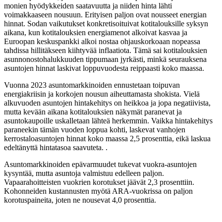
monien hyödykkeiden saatavuutta ja niiden hinta lähti
voimakkaaseen nousuun. Erityisen paljon ovat nousseet energian
hinnat. Sodan vaikutukset konkretisoituivat kotitalouksille syksyn
aikana, kun kotitalouksien energiamenot alkoivat kasvaa ja
Euroopan keskuspankki alkoi nostaa ohjauskorkoaan nopeassa
tahdissa hillitäkseen kiihtyvää inflaatiota. Tämä sai kotitalouksien
asunnonostohalukkuuden tippumaan jyrkästi, minkä seurauksena
asuntojen hinnat laskivat loppuvuodesta reippaasti koko maassa.
Vuonna 2023 asuntomarkkinoiden ennustetaan toipuvan
energiakriisin ja korkojen nousun aiheuttamasta shokista. Vielä
alkuvuoden asuntojen hintakehitys on heikkoa ja jopa negatiivista,
mutta kevään aikana kotitalouksien näkymät paranevat ja
asuntokaupoille uskalletaan lähteä herkemmin. Vaikka hintakehitys
paraneekin tämän vuoden loppua kohti, laskevat vanhojen
kerrostaloasuntojen hinnat koko maassa 2,5 prosenttia, eikä laskua
edeltänyttä hintatasoa saavuteta. .
Asuntomarkkinoiden epävarmuudet tukevat vuokra-asuntojen
kysyntää, mutta asuntoja valmistuu edelleen paljon.
Vapaarahoitteisten vuokrien korotukset jäävät 2,3 prosenttiin.
Kohonneiden kustannusten myötä ARA-vuokrissa on paljon
korotuspaineita, joten ne nousevat 4,0 prosenttia.