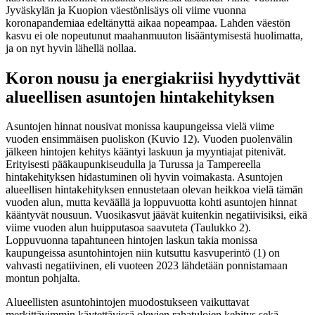
Jyväskylän ja Kuopion väestönlisäys oli viime vuonna
koronapandemiaa edeltänyttä aikaa nopeampaa. Lahden väestön
kasvu ei ole nopeutunut maahanmuuton lisääntymisestä huolimatta,
ja on nyt hyvin lähellä nollaa.
Koron nousu ja energiakriisi hyydyttivät
alueellisen asuntojen hintakehityksen
Asuntojen hinnat nousivat monissa kaupungeissa vielä viime
vuoden ensimmäisen puoliskon (Kuvio 12). Vuoden puolenvälin
jälkeen hintojen kehitys kääntyi laskuun ja myyntiajat pitenivät.
Erityisesti pääkaupunkiseudulla ja Turussa ja Tampereella
hintakehityksen hidastuminen oli hyvin voimakasta. Asuntojen
alueellisen hintakehityksen ennustetaan olevan heikkoa vielä tämän
vuoden alun, mutta keväällä ja loppuvuotta kohti asuntojen hinnat
kääntyvät nousuun. Vuosikasvut jäävät kuitenkin negatiivisiksi, eikä
viime vuoden alun huipputasoa saavuteta (Taulukko 2).
Loppuvuonna tapahtuneen hintojen laskun takia monissa
kaupungeissa asuntohintojen niin kutsuttu kasvuperintö (1) on
vahvasti negatiivinen, eli vuoteen 2023 lähdetään ponnistamaan
montun pohjalta.
Alueellisten asuntohintojen muodostukseen vaikuttavat
merkittävimmin käytettävissä olevien rahatulojen kehitys sekä