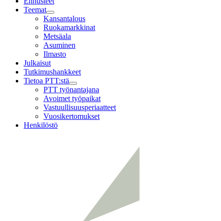
Ennusteet
Teemat
Child
Kansantalous
menu
Ruokamarkkinat
Metsäala
Asuminen
Ilmasto
Julkaisut
Tutkimushankkeet
Tietoa PTT:stä
Child
PTT työnantajana
menu
Avoimet työpaikat
Vastuullisuusperiaatteet
Vuosikertomukset
Henkilöstö