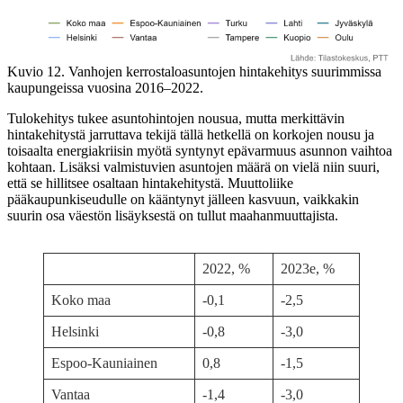
Kuvio 12. Vanhojen kerrostaloasuntojen hintakehitys suurimmissa
kaupungeissa vuosina 2016–2022.
Tulokehitys tukee asuntohintojen nousua, mutta merkittävin
hintakehitystä jarruttava tekijä tällä hetkellä on korkojen nousu ja
toisaalta energiakriisin myötä syntynyt epävarmuus asunnon vaihtoa
kohtaan. Lisäksi valmistuvien asuntojen määrä on vielä niin suuri,
että se hillitsee osaltaan hintakehitystä. Muuttoliike
pääkaupunkiseudulle on kääntynyt jälleen kasvuun, vaikkakin
suurin osa väestön lisäyksestä on tullut maahanmuuttajista.
2022, %
2023e, %
Koko maa
-0,1
-2,5
Helsinki
-0,8
-3,0
Espoo-Kauniainen
0,8
-1,5
Vantaa
-1,4
-3,0