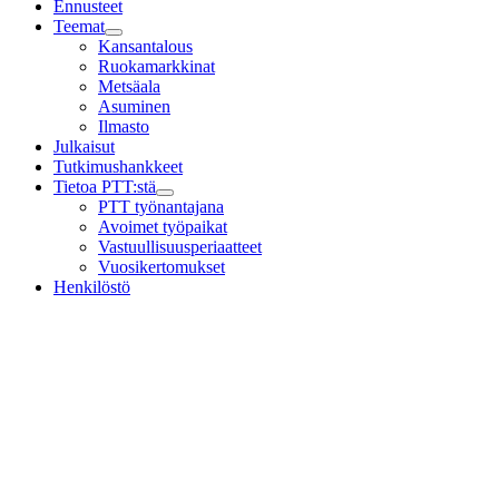
Ennusteet
Teemat
Child
Kansantalous
menu
Ruokamarkkinat
Metsäala
Asuminen
Ilmasto
Julkaisut
Tutkimushankkeet
Tietoa PTT:stä
Child
PTT työnantajana
menu
Avoimet työpaikat
Vastuullisuusperiaatteet
Vuosikertomukset
Henkilöstö