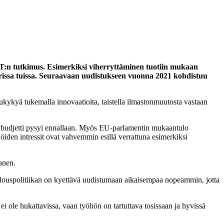
TT:n tutkimus. Esimerkiksi viherryttäminen tuotiin mukaan
suorissa tuissa. Seuraavaan uudistukseen vuonna 2021 kohdistuu
kykyä tukemalla innovaatioita, taistella ilmastonmuutosta vastaan
:n budjetti pysyi ennallaan. Myös EU-parlamentin mukaantulo
öiden intressit ovat vahvemmin esillä verrattuna esimerkiksi
anen.
atalouspolitiikan on kyettävä uudistumaan aikaisempaa nopeammin, jotta
i ole hukattavissa, vaan työhön on tartuttava tosissaan ja hyvissä