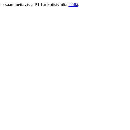
ssaan luettavissa PTT:n kotisivuilta
täällä
.