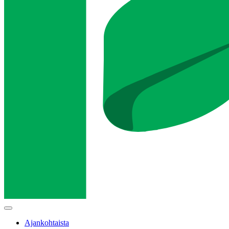
Main
menu
Ajankohtaista