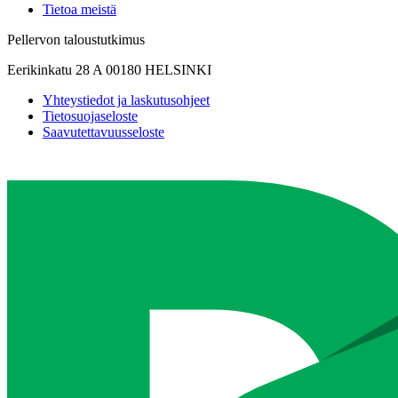
Tietoa meistä
Pellervon taloustutkimus
Eerikinkatu 28 A 00180 HELSINKI
Yhteystiedot ja laskutusohjeet
Tietosuojaseloste
Saavutettavuusseloste