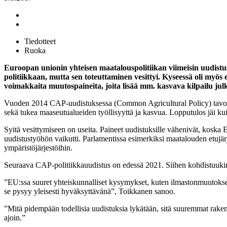
Tiedotteet
Ruoka
Euroopan unionin yhteisen maatalouspolitiikan viimeisin uudistu
politiikkaan, mutta sen toteuttaminen vesittyi. Kyseessä oli myö
voimakkaita muutospaineita, joita lisää mm. kasvava kilpailu julk
Vuoden 2014 CAP-uudistuksessa (Common Agricultural Policy) tavoittee
sekä tukea maaseutualueiden työllisyyttä ja kasvua. Lopputulos jäi kui
Syitä vesittymiseen on useita. Paineet uudistuksille vähenivät, kosk
uudistustyöhön vaikutti. Parlamentissa esimerkiksi maatalouden etujärj
ympäristöjärjestöihin.
Seuraava CAP-politiikkauudistus on edessä 2021. Siihen kohdistuuki
”EU:ssa suuret yhteiskunnalliset kysymykset, kuten ilmastonmuutoksen 
se pysyy yleisesti hyväksyttävänä”, Toikkanen sanoo.
”Mitä pidempään todellisia uudistuksia lykätään, sitä suuremmat rakent
ajoin.”