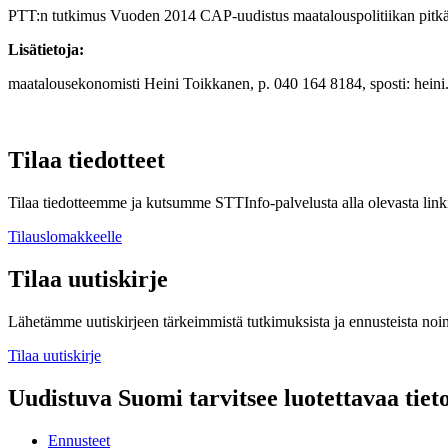
PTT:n tutkimus Vuoden 2014 CAP-uudistus maatalouspolitiikan pitkän
Lisätietoja:
maatalousekonomisti Heini Toikkanen, p. 040 164 8184, sposti: hein
Tilaa tiedotteet
Tilaa tiedotteemme ja kutsumme STTInfo-palvelusta alla olevasta linki
Tilauslomakkeelle
Tilaa uutiskirje
Lähetämme uutiskirjeen tärkeimmistä tutkimuksista ja ennusteista noi
Tilaa uutiskirje
Uudistuva Suomi tarvitsee luotettavaa tiet
Ennusteet