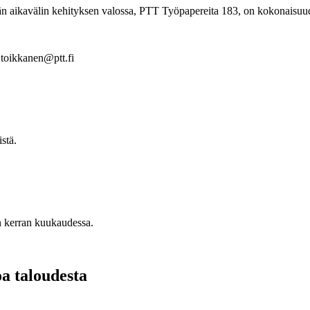
 aikavälin kehityksen valossa, PTT Työpapereita 183, on kokonaisuude
i.toikkanen@ptt.fi
stä.
n kerran kuukaudessa.
oa taloudesta