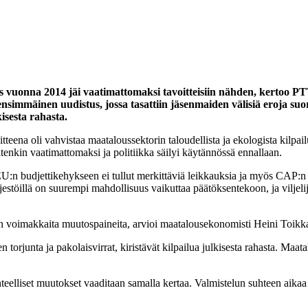
s vuonna 2014 jäi vaatimattomaksi tavoitteisiin nähden, kertoo P
s ensimmäinen uudistus, jossa tasattiin jäsenmaiden välisiä eroja 
isesta rahasta.
na oli vahvistaa maataloussektorin taloudellista ja ekologista kilpailu
tenkin vaatimattomaksi ja politiikka säilyi käytännössä ennallaan.
a EU:n budjettikehykseen ei tullut merkittäviä leikkauksia ja myös CAP
estöillä on suurempi mahdollisuus vaikuttaa päätöksentekoon, ja viljelij
n voimakkaita muutospaineita, arvioi maatalousekonomisti Heini Toikk
torjunta ja pakolaisvirrat, kiristävät kilpailua julkisesta rahasta. Ma
eelliset muutokset vaaditaan samalla kertaa. Valmistelun suhteen aikaa e