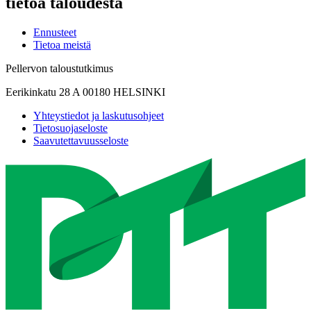
tietoa taloudesta
Ennusteet
Tietoa meistä
Pellervon taloustutkimus
Eerikinkatu 28 A 00180 HELSINKI
Yhteystiedot ja laskutusohjeet
Tietosuojaseloste
Saavutettavuusseloste