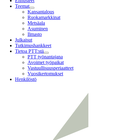
Ennusteet
Teemat
Child
Kansantalous
menu
Ruokamarkkinat
Metsäala
Asuminen
Ilmasto
Julkaisut
Tutkimushankkeet
Tietoa PTT:stä
Child
PTT työnantajana
menu
Avoimet työpaikat
Vastuullisuusperiaatteet
Vuosikertomukset
Henkilöstö