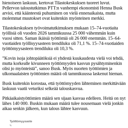
hienoiseen laskuun, kertovat Tilastokeskuksen tuoreet luvut.
Pellervon taloustutkimus PTT:n vanhempi ekonomisti Henna Busk
arvioi, että käänteestä puhuminen on vielä ennenaikaista, mutta
molemmat muutokset ovat kuitenkin myönteinen merkki.
Tilastokeskuksen työvoimatutkimuksen mukaan 15–74-vuotiaita
työllisiä oli vuoden 2026 tammikuussa 25 000 vähemmän kuin
vuosi sitten. Saman ikäisiä työttömiä oli 26 000 enemmän. 15–64-
vuotiaiden työllisyysasteen trendiluku oli 71,1 %. 15–74-vuotiaiden
työttömyysasteen trendiluku oli 10,3 %.
”Kovin isoja johtopäätöksiä ei yhdestä kuukaudesta vielä voi tehdä,
mutta korkealle kivunneen työttömyyden kasvun pysähtyminenkin
olisi jo myönteistä”, sanoo Busk. Myös nuorten työttömien ja
ulkomaalaisten työttömien määrä oli tammikuussa laskenut hieman.
Busk kuitenkin korostaa, että työttömyyden lähteminen merkittävään
laskuun vaatii veturiksi selkeää talouskasvua.
Pitkäaikaistyöttömien määrä sen sijaan kasvaa edelleen. Heitä on nyt
lähes 140 000. Buskin mukaan määrä tulee nousemaan vielä jonkin
aikaa senkin jälkeen, kun talous lähtee kasvuun.