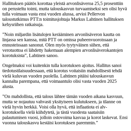
Hallituksen päätös korottaa yleistä arvonlisäveroa 25,5 prosenttiin
on perusteltu toimi, mutta talouskasvun turvaamiseksi sen olisi hyvä
tulla voimaan vasta ensi vuoden alussa, arvioi Pellervon
taloustutkimus PTT:n toimitusjohtaja Markus Lahtinen hallituksen
kehysriihen ratkaisuja.
”Noin miljardin lisätulojen kerääminen arvonlisäveron kautta on
linjassa sen kanssa, mitä PTT on omissa puheenvuoroissaan ja
ennusteissaan sanonut. Olen myös tyytyväinen siihen, että
verotuottoa ei lähdetty hakemaan alempien arvonlisäverokantojen
korotuksista”, Lahtinen sanoo.
Ongelmaksi voi kuitenkin tulla korotuksen ajoitus. Hallitus sanoi
tiedotustilaisuudessaan, että korotus voitaisiin mahdollisesti tehdä
vielä kuluvan vuoden puolella. Lahtinen pitäisi talouskasvun
kannalta parempana, että voimaantulo olisi vasta vuoden 2025
alusta.
”On mahdollista, että talous lähtee tämän vuoden aikana kasvuun,
mutta se nojautuu vahvasti yksityiseen kulutukseen, ja tilanne on
vielä hyvin herkkä. Voisi olla hyvä, että inflaatiota ei alv-
korotuksella vielä kiihdytetä, ja tästä vuodesta saataisiin
palautumisen vuosi, jolloin ostovoima kasvaa ja korot laskevat. Ensi
vuonna talouskasvu kestäisi korotuksen paremmin.”