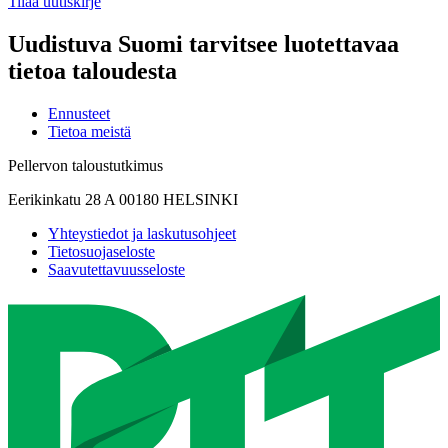
Tilaa uutiskirje
Uudistuva Suomi tarvitsee luotettavaa
tietoa taloudesta
Ennusteet
Tietoa meistä
Pellervon taloustutkimus
Eerikinkatu 28 A 00180 HELSINKI
Yhteystiedot ja laskutusohjeet
Tietosuojaseloste
Saavutettavuusseloste