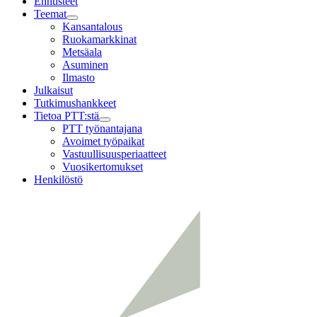
Ennusteet
Teemat
Child
Kansantalous
menu
Ruokamarkkinat
Metsäala
Asuminen
Ilmasto
Julkaisut
Tutkimushankkeet
Tietoa PTT:stä
Child
PTT työnantajana
menu
Avoimet työpaikat
Vastuullisuusperiaatteet
Vuosikertomukset
Henkilöstö