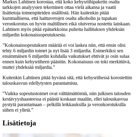
Markus Lahtinen korostaa, että koko kehysriihipaketin osalta
tarkkojen analyysien tekeminen ottaa vielä aikansa ja vaatii
lisätietoja toimenpiteiden sisällöstä. Hän kuitenkin pitää
kummallisena, että haittaverojen osalta alkoholin ja tupakan
veronkorotus on hyvin maltillinen eikä olutveroa nostettu lainkaan.
Lahtinen myös pitää epätarkkoina puheita hallituksen yhdeksän
miljardin kokonaissopeutuksesta.
”Kokonaissopeutuksen määrää ei voi laskea niin, että ensin olisi
tehty 6 miljardin toimet ja nyt lisää 3 miljardia. Esimerkiksi sen
ensimmäisen 6 miljardin kohdalla vaikutukset ehtivät jo osin sulaa
ennen kuin kehysriiheen päästiin. Kokonaisuus on toki merkittävä,
muttei yhdeksää miljardia.”
Kuitenkin Lahtinen pitää hyvänä sitä, että kehysriihessä korostettiin
talouskasvun edellytysten parantamista.
”Vaikka sopeutustoimet ovat välttämättömiä, niin julkisen talouden
kestävyyshaasteessa ei päästä koskaan maaliin, ellei talouskasvua
pystytä parantamaan – pelkillä leikkauksilla ja veronkorotuksilla
siihen ei ylletä.”
Lisätietoja