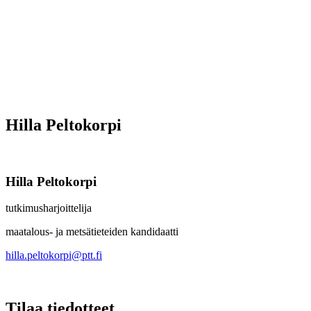
Hilla Peltokorpi
Hilla Peltokorpi
tutkimusharjoittelija
maatalous- ja metsätieteiden kandidaatti
hilla.peltokorpi@ptt.fi
Tilaa tiedotteet