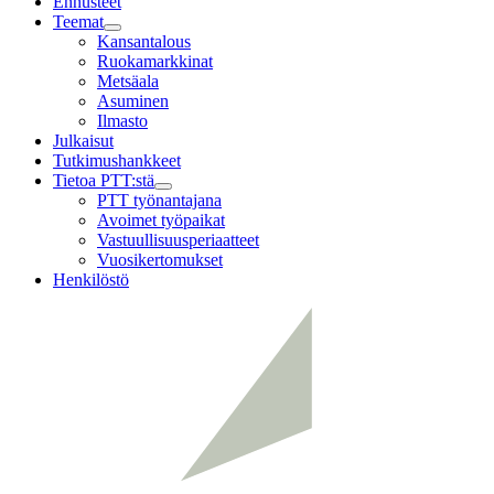
Ennusteet
Teemat
Child
Kansantalous
menu
Ruokamarkkinat
Metsäala
Asuminen
Ilmasto
Julkaisut
Tutkimushankkeet
Tietoa PTT:stä
Child
PTT työnantajana
menu
Avoimet työpaikat
Vastuullisuusperiaatteet
Vuosikertomukset
Henkilöstö