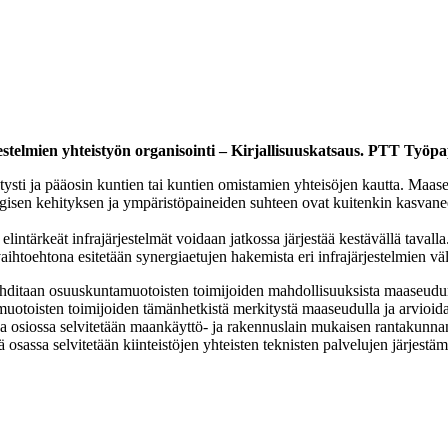
stelmien yhteistyön organisointi – Kirjallisuuskatsaus. PTT Työpa
ysti ja pääosin kuntien tai kuntien omistamien yhteisöjen kautta. Maaseud
ogisen kehityksen ja ympäristöpaineiden suhteen ovat kuitenkin kasvanee
lintärkeät infrajärjestelmät voidaan jatkossa järjestää kestävällä tavall
htoehtona esitetään synergiaetujen hakemista eri infrajärjestelmien väli
ohditaan osuuskuntamuotoisten toimijoiden mahdollisuuksista maaseudun 
muotoisten toimijoiden tämänhetkistä merkitystä maaseudulla ja arvioid
a osiossa selvitetään maankäyttö- ja rakennuslain mukaisen rantakunnan 
ä osassa selvitetään kiinteistöjen yhteisten teknisten palvelujen järjestä