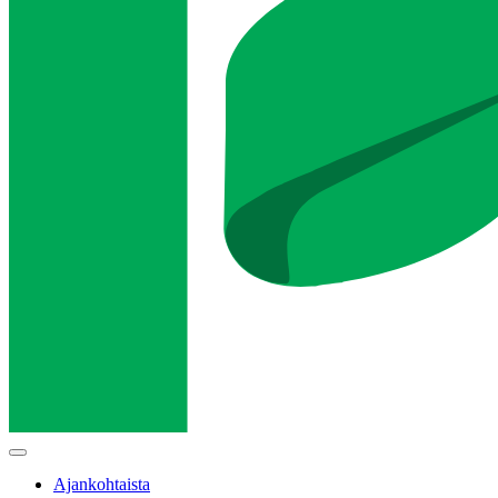
Main
menu
Ajankohtaista