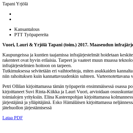
Tapani Yrjölä
Kansantalous
PTT Työpapereita
Vuori, Lauri & Yrjölä Tapani (toim.) 2017. Maaseudun infrajärje
Kaupungeissa ja kuntien taajamissa infrajärjestelmät hoidetaan keskitet
rakenteet ovat hyvin erilaisia. Tarpeet ja vaateet muun muassa teknol
infrajärjestelmien hoitoon on tarpeen.
Tutkimuksessa selvitetään eri vaihtoehtoja, miten asukkaiden kannalta e
niin rahoituksen kuin kannattavuudenkin suhteen. Varteenotettavana vai
Petri Ollilan kirjoittamassa tämän työpaperin ensimmäisessä osassa p
kirjoittaneet Suvi Rinta-Kiikka ja Lauri Vuori, arvioidaan osuuskunta
toimialojen yrityksiin. Elina Kasteenpohjan kirjoittamassa kolmanness
järjestäjänä ja ylläpitäjänä. Esko Hämäläisen kirjoittamassa neljänness
jätehuollon järjestämisessä
Lataa PDF