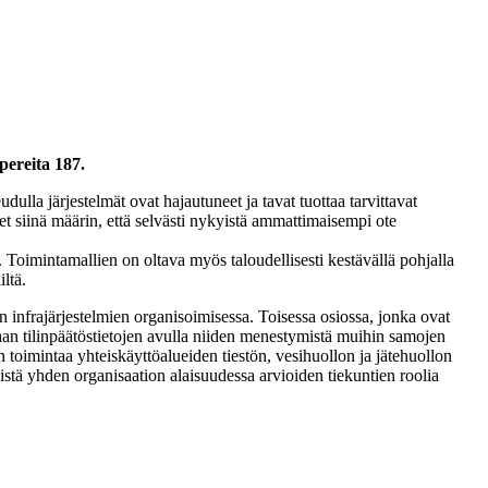
pereita 187.
ulla järjestelmät ovat hajautuneet ja tavat tuottaa tarvittavat
t siinä määrin, että selvästi nykyistä ammattimaisempi ote
a. Toimintamallien on oltava myös taloudellisesti kestävällä pohjalla
ltä.
infrajärjestelmien organisoimisessa. Toisessa osiossa, jonka ovat
aan tilinpäätöstietojen avulla niiden menestymistä muihin samojen
toimintaa yhteiskäyttöalueiden tiestön, vesihuollon ja jätehuollon
mistä yhden organisaation alaisuudessa arvioiden tiekuntien roolia