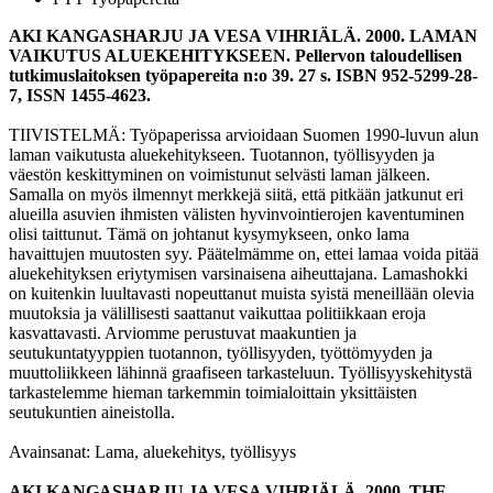
AKI KANGASHARJU JA VESA VIHRIÄLÄ. 2000. LAMAN
VAIKUTUS ALUEKEHITYKSEEN. Pellervon taloudellisen
tutkimuslaitoksen työpapereita n:o 39. 27 s. ISBN 952-5299-28-
7, ISSN 1455-4623.
TIIVISTELMÄ: Työpaperissa arvioidaan Suomen 1990-luvun alun
laman vaikutusta aluekehitykseen. Tuotannon, työllisyyden ja
väestön keskittyminen on voimistunut selvästi laman jälkeen.
Samalla on myös ilmennyt merkkejä siitä, että pitkään jatkunut eri
alueilla asuvien ihmisten välisten hyvinvointierojen kaventuminen
olisi taittunut. Tämä on johtanut kysymykseen, onko lama
havaittujen muutosten syy. Päätelmämme on, ettei lamaa voida pitää
aluekehityksen eriytymisen varsinaisena aiheuttajana. Lamashokki
on kuitenkin luultavasti nopeuttanut muista syistä meneillään olevia
muutoksia ja välillisesti saattanut vaikuttaa politiikkaan eroja
kasvattavasti. Arviomme perustuvat maakuntien ja
seutukuntatyyppien tuotannon, työllisyyden, työttömyyden ja
muuttoliikkeen lähinnä graafiseen tarkasteluun. Työllisyyskehitystä
tarkastelemme hieman tarkemmin toimialoittain yksittäisten
seutukuntien aineistolla.
Avainsanat: Lama, aluekehitys, työllisyys
AKI KANGASHARJU JA VESA VIHRIÄLÄ. 2000. THE