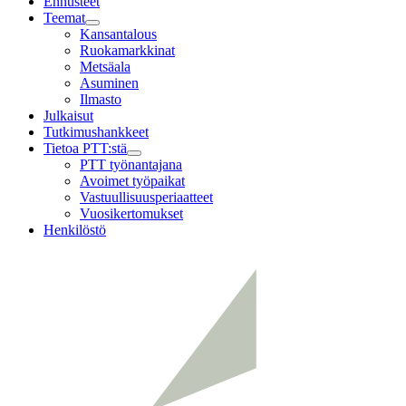
Ennusteet
Teemat
Child
Kansantalous
menu
Ruokamarkkinat
Metsäala
Asuminen
Ilmasto
Julkaisut
Tutkimushankkeet
Tietoa PTT:stä
Child
PTT työnantajana
menu
Avoimet työpaikat
Vastuullisuusperiaatteet
Vuosikertomukset
Henkilöstö