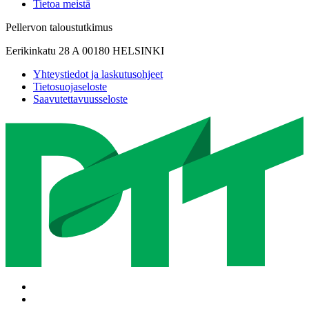
Tietoa meistä
Pellervon taloustutkimus
Eerikinkatu 28 A 00180 HELSINKI
Yhteystiedot ja laskutusohjeet
Tietosuojaseloste
Saavutettavuusseloste