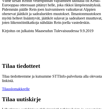
Viime kesän Reinin vedenpinnan vajoamisen taustalla oli Keski-
Eurooppaa otteessaan pitänyt helle, joka rikkoi lämpöennätyksiä.
Pidemmän päälle Rein-joen kuivumiseen vaikuttavat Alppien
ohenevat jäätiköt ja sadealueiden muutokset. Ilmastonmuutoksen
myötä helteet lisääntyvät, jäätiköt sulavat ja sadealueet muuttuvat,
joten liikennöintikatkoja nähdään Rein-joella vastedeskin.
Kirjoitus on julkaistu Maaseudun Tulevaisuudessa 9.9.2019
Tilaa tiedotteet
Tilaa tiedotteemme ja kutsumme STTInfo-palvelusta alla olevasta
linkistä.
Tilauslomakkeelle
Tilaa uutiskirje