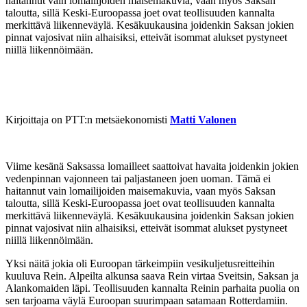
haitannut vain lomailijoiden maisemakuvia, vaan myös Saksan
taloutta, sillä Keski-Euroopassa joet ovat teollisuuden kannalta
merkittävä liikenneväylä. Kesäkuukausina joidenkin Saksan jokien
pinnat vajosivat niin alhaisiksi, etteivät isommat alukset pystyneet
niillä liikennöimään.
Kirjoittaja on PTT:n metsäekonomisti
Matti Valonen
Viime kesänä Saksassa lomailleet saattoivat havaita joidenkin jokien
vedenpinnan vajonneen tai paljastaneen joen uoman. Tämä ei
haitannut vain lomailijoiden maisemakuvia, vaan myös Saksan
taloutta, sillä Keski-Euroopassa joet ovat teollisuuden kannalta
merkittävä liikenneväylä. Kesäkuukausina joidenkin Saksan jokien
pinnat vajosivat niin alhaisiksi, etteivät isommat alukset pystyneet
niillä liikennöimään.
Yksi näitä jokia oli Euroopan tärkeimpiin vesikuljetusreitteihin
kuuluva Rein. Alpeilta alkunsa saava Rein virtaa Sveitsin, Saksan ja
Alankomaiden läpi. Teollisuuden kannalta Reinin parhaita puolia on
sen tarjoama väylä Euroopan suurimpaan satamaan Rotterdamiin.