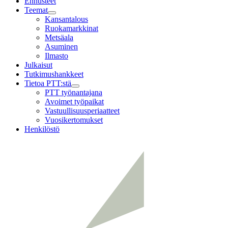
Ennusteet
Teemat
Child
Kansantalous
menu
Ruokamarkkinat
Metsäala
Asuminen
Ilmasto
Julkaisut
Tutkimushankkeet
Tietoa PTT:stä
Child
PTT työnantajana
menu
Avoimet työpaikat
Vastuullisuusperiaatteet
Vuosikertomukset
Henkilöstö