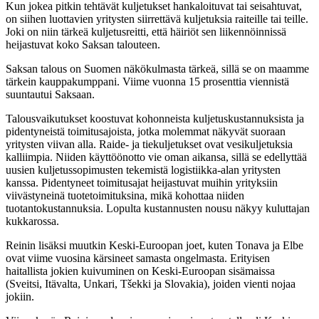
Kun jokea pitkin tehtävät kuljetukset hankaloituvat tai seisahtuvat,
on siihen luottavien yritysten siirrettävä kuljetuksia raiteille tai teille.
Joki on niin tärkeä kuljetusreitti, että häiriöt sen liikennöinnissä
heijastuvat koko Saksan talouteen.
Saksan talous on Suomen näkökulmasta tärkeä, sillä se on maamme
tärkein kauppakumppani. Viime vuonna 15 prosenttia viennistä
suuntautui Saksaan.
Talousvaikutukset koostuvat kohonneista kuljetuskustannuksista ja
pidentyneistä toimitusajoista, jotka molemmat näkyvät suoraan
yritysten viivan alla. Raide- ja tiekuljetukset ovat vesikuljetuksia
kalliimpia. Niiden käyttöönotto vie oman aikansa, sillä se edellyttää
uusien kuljetussopimusten tekemistä logistiikka-alan yritysten
kanssa. Pidentyneet toimitusajat heijastuvat muihin yrityksiin
viivästyneinä tuotetoimituksina, mikä kohottaa niiden
tuotantokustannuksia. Lopulta kustannusten nousu näkyy kuluttajan
kukkarossa.
Reinin lisäksi muutkin Keski-Euroopan joet, kuten Tonava ja Elbe
ovat viime vuosina kärsineet samasta ongelmasta. Erityisen
haitallista jokien kuivuminen on Keski-Euroopan sisämaissa
(Sveitsi, Itävalta, Unkari, Tšekki ja Slovakia), joiden vienti nojaa
jokiin.