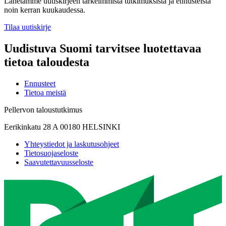
Lähetämme uutiskirjeen tärkeimmistä tutkimuksista ja ennusteista
noin kerran kuukaudessa.
Tilaa uutiskirje
Uudistuva Suomi tarvitsee luotettavaa
tietoa taloudesta
Ennusteet
Tietoa meistä
Pellervon taloustutkimus
Eerikinkatu 28 A 00180 HELSINKI
Yhteystiedot ja laskutusohjeet
Tietosuojaseloste
Saavutettavuusseloste