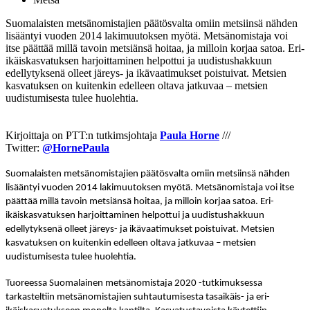
Suomalaisten metsänomistajien päätösvalta omiin metsiinsä nähden
lisääntyi vuoden 2014 lakimuutoksen myötä. Metsänomistaja voi
itse päättää millä tavoin metsiänsä hoitaa, ja milloin korjaa satoa. Eri-
ikäiskasvatuksen harjoittaminen helpottui ja uudistushakkuun
edellytyksenä olleet järeys- ja ikävaatimukset poistuivat. Metsien
kasvatuksen on kuitenkin edelleen oltava jatkuvaa – metsien
uudistumisesta tulee huolehtia.
Kirjoittaja on PTT:n tutkimsjohtaja
Paula Horne
///
Twitter:
@HornePaula
Suomalaisten metsänomistajien päätösvalta omiin metsiinsä nähden
lisääntyi vuoden 2014 lakimuutoksen myötä. Metsänomistaja voi itse
päättää millä tavoin metsiänsä hoitaa, ja milloin korjaa satoa. Eri-
ikäiskasvatuksen harjoittaminen helpottui ja uudistushakkuun
edellytyksenä olleet järeys- ja ikävaatimukset poistuivat. Metsien
kasvatuksen on kuitenkin edelleen oltava jatkuvaa – metsien
uudistumisesta tulee huolehtia.
Tuoreessa Suomalainen metsänomistaja 2020 -tutkimuksessa
tarkasteltiin metsänomistajien suhtautumisesta tasaikäis- ja eri-