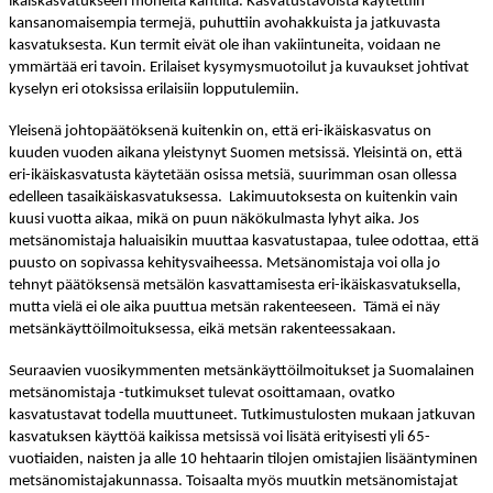
ikäiskasvatukseen monelta kantilta. Kasvatustavoista käytettiin
kansanomaisempia termejä, puhuttiin avohakkuista ja jatkuvasta
kasvatuksesta. Kun termit eivät ole ihan vakiintuneita, voidaan ne
ymmärtää eri tavoin.
Erilaiset kysymysmuotoilut ja kuvaukset johtivat
kyselyn eri otoksissa erilaisiin lopputulemiin.
Yleisenä johtopäätöksenä kuitenkin on, että eri-ikäiskasvatus on
kuuden vuoden aikana yleistynyt Suomen metsissä. Yleisintä on, että
eri-ikäiskasvatusta käytetään osissa metsiä, suurimman osan ollessa
edelleen tasaikäiskasvatuksessa.
Lakimuutoksesta on kuitenkin vain
kuusi vuotta aikaa, mikä on puun näkökulmasta lyhyt aika. Jos
metsänomistaja haluaisikin muuttaa kasvatustapaa, tulee odottaa, että
puusto on sopivassa kehitysvaiheessa. Metsänomistaja voi olla jo
tehnyt päätöksensä metsälön kasvattamisesta eri-ikäiskasvatuksella,
mutta vielä ei ole aika puuttua metsän rakenteeseen. Tämä ei näy
metsänkäyttöilmoituksessa, eikä metsän rakenteessakaan.
Seuraavien vuosikymmenten metsänkäyttöilmoitukset ja Suomalainen
metsänomistaja -tutkimukset tulevat osoittamaan, ovatko
kasvatustavat todella muuttuneet. Tutkimustulosten mukaan jatkuvan
kasvatuksen käyttöä kaikissa metsissä voi lisätä erityisesti yli 65-
vuotiaiden, naisten ja alle 10 hehtaarin tilojen omistajien lisääntyminen
metsänomistajakunnassa. Toisaalta myös muutkin metsänomistajat