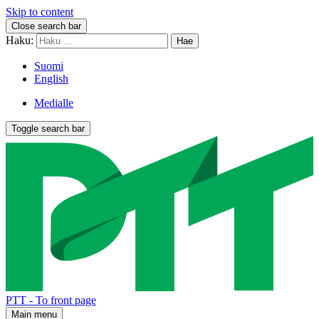
Skip to content
Close search bar
Haku:
Suomi
English
Medialle
Toggle search bar
PTT - To front page
Main menu