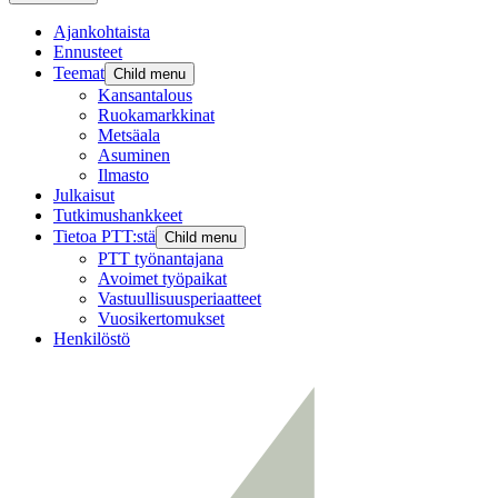
Ajankohtaista
Ennusteet
Teemat
Child menu
Kansantalous
Ruokamarkkinat
Metsäala
Asuminen
Ilmasto
Julkaisut
Tutkimushankkeet
Tietoa PTT:stä
Child menu
PTT työnantajana
Avoimet työpaikat
Vastuullisuusperiaatteet
Vuosikertomukset
Henkilöstö