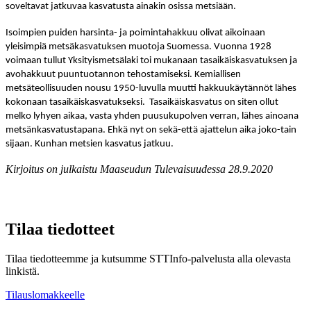
soveltavat jatkuvaa kasvatusta ainakin osissa metsiään.
Isoimpien puiden harsinta- ja poimintahakkuu olivat aikoinaan
yleisimpiä metsäkasvatuksen muotoja Suomessa. Vuonna 1928
voimaan tullut Yksityismetsälaki toi mukanaan tasaikäiskasvatuksen ja
avohakkuut puuntuotannon tehostamiseksi. Kemiallisen
metsäteollisuuden nousu 1950-luvulla muutti hakkuukäytännöt lähes
kokonaan tasaikäiskasvatukseksi. Tasaikäiskasvatus on siten ollut
melko lyhyen aikaa, vasta yhden puusukupolven verran, lähes ainoana
metsänkasvatustapana. Ehkä nyt on sekä-että ajattelun aika joko-tain
sijaan. Kunhan metsien kasvatus jatkuu.
Kirjoitus on julkaistu Maaseudun Tulevaisuudessa 28.9.2020
Tilaa tiedotteet
Tilaa tiedotteemme ja kutsumme STTInfo-palvelusta alla olevasta
linkistä.
Tilauslomakkeelle