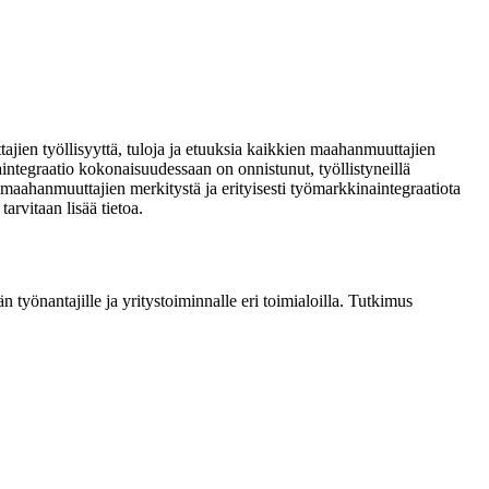
jien työllisyyttä, tuloja ja etuuksia kaikkien maahanmuuttajien
integraatio kokonaisuudessaan on onnistunut, työllistyneillä
en maahanmuuttajien merkitystä ja erityisesti työmarkkinaintegraatiota
rvitaan lisää tietoa.
 työnantajille ja yritystoiminnalle eri toimialoilla. Tutkimus