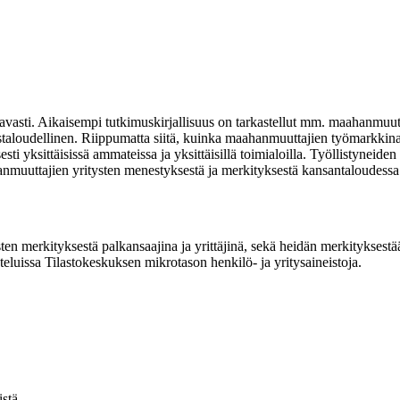
asti. Aikaisempi tutkimuskirjallisuus on tarkastellut mm. maahanmuutta
staloudellinen. Riippumatta siitä, kuinka maahanmuuttajien työmarkkina
sti yksittäisissä ammateissa ja yksittäisillä toimialoilla. Työllistyneid
uuttajien yritysten menestyksestä ja merkityksestä kansantaloudessa ta
en merkityksestä palkansaajina ja yrittäjinä, sekä heidän merkityksestään
luissa Tilastokeskuksen mikrotason henkilö- ja yritysaineistoja.
stä.