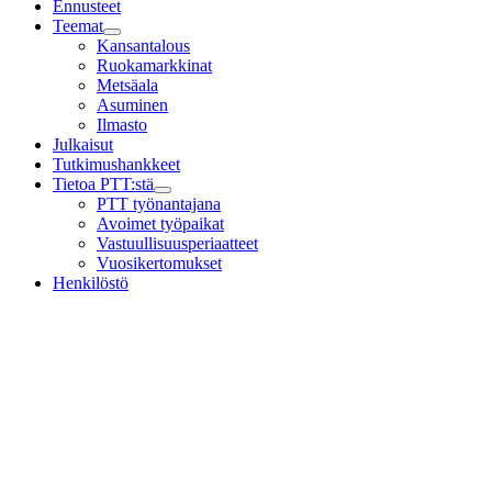
Ennusteet
Teemat
Child
Kansantalous
menu
Ruokamarkkinat
Metsäala
Asuminen
Ilmasto
Julkaisut
Tutkimushankkeet
Tietoa PTT:stä
Child
PTT työnantajana
menu
Avoimet työpaikat
Vastuullisuusperiaatteet
Vuosikertomukset
Henkilöstö