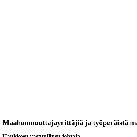
Maahanmuuttajayrittäjiä ja työperäistä m
Hankkeen vastuullinen johtaja