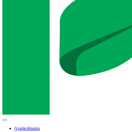
Main
menu
Ajankohtaista