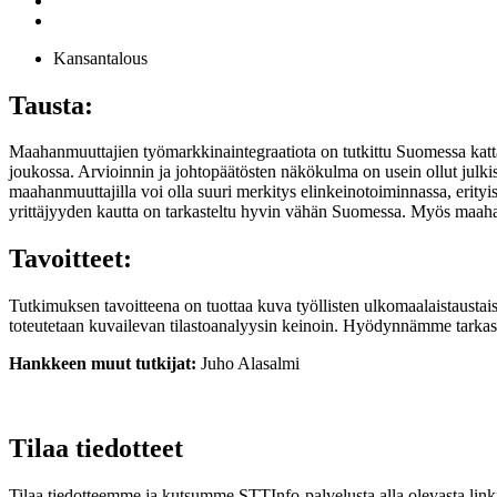
Kansantalous
Tausta:
Maahanmuuttajien työmarkkinaintegraatiota on tutkittu Suomessa kattav
joukossa. Arvioinnin ja johtopäätösten näkökulma on usein ollut julki
maahanmuuttajilla voi olla suuri merkitys elinkeinotoiminnassa, erityise
yrittäjyyden kautta on tarkasteltu hyvin vähän Suomessa. Myös maahanm
Tavoitteet:
Tutkimuksen tavoitteena on tuottaa kuva työllisten ulkomaalaistaustaist
toteutetaan kuvailevan tilastoanalyysin keinoin. Hyödynnämme tarkaste
Hankkeen muut tutkijat:
Juho Alasalmi
Tilaa tiedotteet
Tilaa tiedotteemme ja kutsumme STTInfo-palvelusta alla olevasta linki