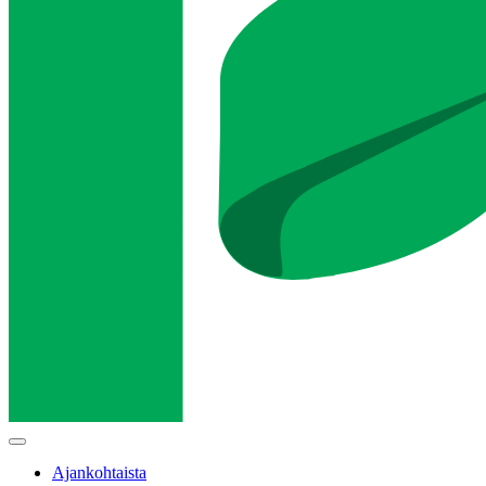
Main
menu
Ajankohtaista