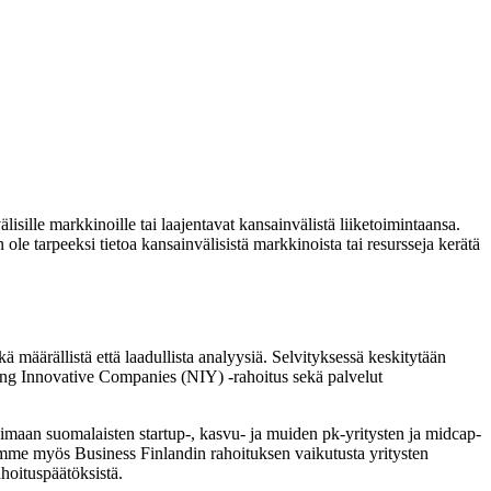
lisille markkinoille tai laajentavat kansainvälistä liiketoimintaansa.
 ole tarpeeksi tietoa kansainvälisistä markkinoista tai resursseja kerätä
äärällistä että laadullista analyysiä. Selvityksessä keskitytään
Young Innovative Companies (NIY) -rahoitus sekä palvelut
maan suomalaisten startup-, kasvu- ja muiden pk-yritysten ja midcap-
oimme myös Business Finlandin rahoituksen vaikutusta yritysten
ahoituspäätöksistä.