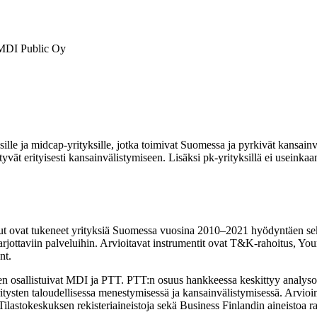
 MDI Public Oy
sille ja midcap-yrityksille, jotka toimivat Suomessa ja pyrkivät kansainvä
vät erityisesti kansainvälistymiseen. Lisäksi pk-yrityksillä ei useinkaan
ut ovat tukeneet yrityksiä Suomessa vuosina 2010–2021 hyödyntäen sekä m
 tarjottaviin palveluihin. Arvioitavat instrumentit ovat T&K-rahoitus, 
ent.
 osallistuivat MDI ja PTT. PTT:n osuus hankkeessa keskittyy analysoi
ritysten taloudellisessa menestymisessä ja kansainvälistymisessä. Arvi
astokeskuksen rekisteriaineistoja sekä Business Finlandin aineistoa r