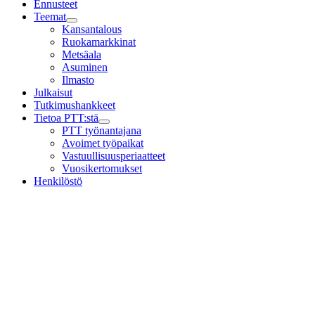
Ennusteet
Teemat
Child
Kansantalous
menu
Ruokamarkkinat
Metsäala
Asuminen
Ilmasto
Julkaisut
Tutkimushankkeet
Tietoa PTT:stä
Child
PTT työnantajana
menu
Avoimet työpaikat
Vastuullisuusperiaatteet
Vuosikertomukset
Henkilöstö