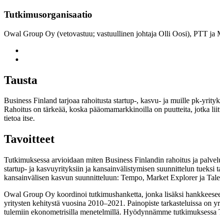
Tutkimusorganisaatio
Owal Group Oy (vetovastuu; vastuullinen johtaja Olli Oosi), PTT ja
Tausta
Business Finland tarjoaa rahoitusta startup-, kasvu- ja muille pk-yrityk
Rahoitus on tärkeää, koska pääomamarkkinoilla on puutteita, jotka liitty
tietoa itse.
Tavoitteet
Tutkimuksessa arvioidaan miten Business Finlandin rahoitus ja palvel
startup- ja kasvuyrityksiin ja kansainvälistymisen suunnittelun tueksi
kansainvälisen kasvun suunnitteluun: Tempo, Market Explorer ja Tal
Owal Group Oy koordinoi tutkimushanketta, jonka lisäksi hankkeeseen
yritysten kehitystä vuosina 2010–2021. Painopiste tarkasteluissa on y
tulemiin ekonometrisilla menetelmillä. Hyödynnämme tutkimuksessa Til