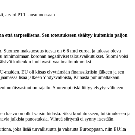
sti, arvioi PTT lausunnossaan.
että tarpeellisena. Sen toteutukseen sisältyy kuitenkin paljon
ten. Suomen maksuosuus tuesta on 6,6 mrd euroa, ja tulossa oleva
uu minimoimaan koronan negatiiviset talousvaikutukset. Suomi voisi
jäisivät kuitenkin luultavasti vaatimattomimmiksi.
U-maiden. EU oli kitsas elvyttämään finanssikriisin jälkeen ja sen
n jäämässä lisää jälkeen Yhdysvalloista, Kiinasta puhumattakaan.
 enimmäisvastuut on rajattu. Suurempi riski liittyy elvytysvälineen
en kasvu on ollut varsin hidasta. Siksi koulutukseen, tutkimukseen ja
avia julkisia panostuksia. Vihreä siirtymä ei synny itsestään.
ona, joka lisää turvallisuutta ja vakautta Eurooppaan, niin EU:lta