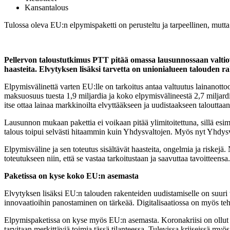
Kansantalous
Tulossa oleva EU:n elpymispaketti on perusteltu ja tarpeellinen, mutta
Pellervon taloustutkimus PTT pitää omassa lausunnossaan valtiova
haasteita. Elvytyksen lisäksi tarvetta on unionialueen talouden r
Elpymisvälinettä varten EU:lle on tarkoitus antaa valtuutus lainanott
maksuosuus tuesta 1,9 miljardia ja koko elpymisvälineestä 2,7 milja
itse ottaa lainaa markkinoilta elvyttääkseen ja uudistaakseen talouttaa
Lausunnon mukaan pakettia ei voikaan pitää ylimitoitettuna, sillä esim
talous toipui selvästi hitaammin kuin Yhdysvaltojen. Myös nyt Yhdysv
Elpymisväline ja sen toteutus sisältävät haasteita, ongelmia ja riskejä
toteutukseen niin, että se vastaa tarkoitustaan ja saavuttaa tavoitteensa.
Paketissa on kyse koko EU:n asemasta
Elvytyksen lisäksi EU:n talouden rakenteiden uudistamiselle on suuri 
innovaatioihin panostaminen on tärkeää. Digitalisaatiossa on myös teht
Elpymispaketissa on kyse myös EU:n asemasta. Koronakriisi on ollut er
tarvitaan merkittäviä toimia tässä tilanteessa. Tulevissa kriiseissä myös