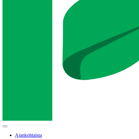
Main
menu
Ajankohtaista