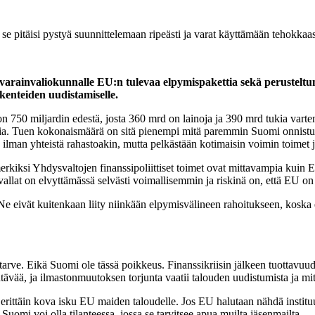
 se pitäisi pystyä suunnittelemaan ripeästi ja varat käyttämään tehokkaa
rainvaliokunnalle EU:n tulevaa elpymispakettia sekä perusteltuna 
akenteiden uudistamiselle.
oon 750 miljardin edestä, josta 360 mrd on lainoja ja 390 mrd tukia var
rdia. Tuen kokonaismäärä on sitä pienempi mitä paremmin Suomi onnist
n ilman yhteistä rahastoakin, mutta pelkästään kotimaisin voimin toimet 
erkiksi Yhdysvaltojen finanssipoliittiset toimet ovat mittavampia kuin E
allat on elvyttämässä selvästi voimallisemmin ja riskinä on, että EU o
. Ne eivät kuitenkaan liity niinkään elpymisvälineen rahoitukseen, koska
tarve. Eikä Suomi ole tässä poikkeus. Finanssikriisin jälkeen tuottavuud
ävää, ja ilmastonmuutoksen torjunta vaatii talouden uudistumista ja mitt
ittäin kova isku EU maiden taloudelle. Jos EU halutaan nähdä instituuti
 Suomi voi olla tilanteessa, jossa se tarvitsee apua muilta jäsenmailta.