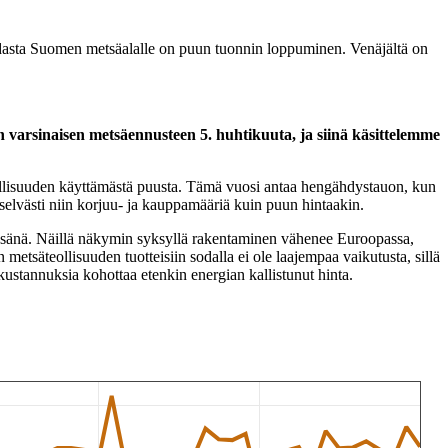
dasta Suomen metsäalalle on puun tuonnin loppuminen. Venäjältä on
arsinaisen metsäennusteen 5. huhtikuuta, ja siinä käsittelemme
llisuuden käyttämästä puusta. Tämä vuosi antaa hengähdystauon, kun
selvästi niin korjuu- ja kauppamääriä kuin puun hintaakin.
esänä. Näillä näkymin syksyllä rakentaminen vähenee Euroopassa,
tsäteollisuuden tuotteisiin sodalla ei ole laajempaa vaikutusta, sillä
okustannuksia kohottaa etenkin energian kallistunut hinta.