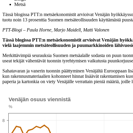
Metsä
Tässä blogissa PTT:n metsäekonomistit arvioivat Venäjän hyökkäysso
tuotu noin 13 prosenttia Suomen metsäteollisuuden käyttämästä puust
PTT-Blogi – Paula Horne, Marjo Maidell, Matti Valonen
Tässä blogissa PTT:n metsäekonomistit arvioivat Venäjän hyökk
vielä laajemmin metsäteollisuuden ja puumarkkinoiden lähivuos
Merkittävimpiä seurauksia Suomen metsäalalle sodasta on puun tuonn
useat tekijät vähentävät tuonnin tyrehtymisen vaikutusta puunkorjuuse
Sahatavaran ja vanerin tuonnin päättyminen Venäjältä Eurooppaan li
kun rakennusmateriaalien kohonneet hinnat lisäävät rakentamisen kusta
paperia ja kartonkia on viety Venäjälle verrattain pieniä määriä, joill