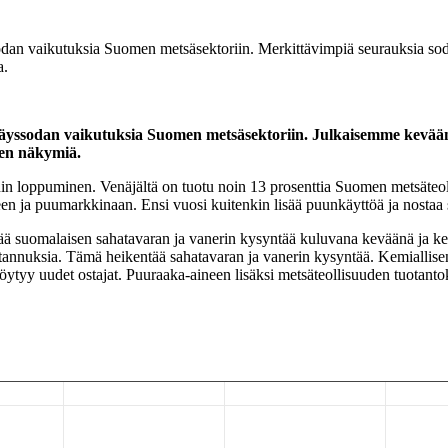
dan vaikutuksia Suomen metsäsektoriin. Merkittävimpiä seurauksia so
a.
äyssodan vaikutuksia Suomen metsäsektoriin. Julkaisemme kevään v
ien näkymiä.
in loppuminen. Venäjältä on tuotu noin 13 prosenttia Suomen metsäteo
en ja puumarkkinaan. Ensi vuosi kuitenkin lisää puunkäyttöä ja nostaa 
sää suomalaisen sahatavaran ja vanerin kysyntää kuluvana keväänä ja k
nnuksia. Tämä heikentää sahatavaran ja vanerin kysyntää. Kemiallisen me
e löytyy uudet ostajat. Puuraaka-aineen lisäksi metsäteollisuuden tuotant