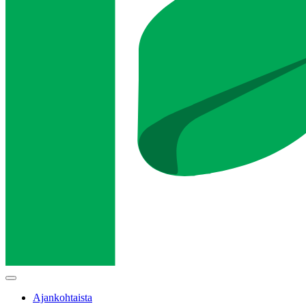
Main
menu
Ajankohtaista