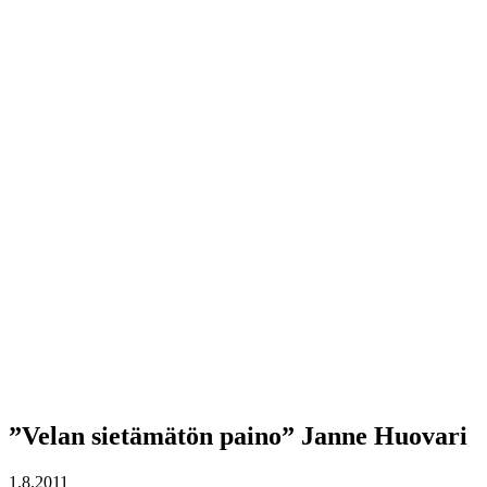
”Velan sietämätön paino” Janne Huovari
1.8.2011