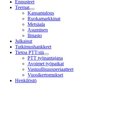
Ennusteet
Teemat
Child
Kansantalous
menu
Ruokamarkkinat
Metsäala
Asuminen
Ilmasto
Julkaisut
Tutkimushankkeet
Tietoa PTT:stä
Child
PTT työnantajana
menu
Avoimet työpaikat
Vastuullisuusperiaatteet
Vuosikertomukset
Henkilöstö