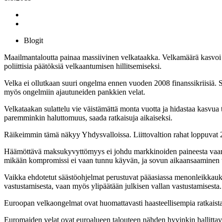
Blogit
Maailmantaloutta painaa massiivinen velkataakka. Velkamäärä kasvoi hy
poliittisia päätöksiä velkaantumisen hillitsemiseksi.
Velka ei ollutkaan suuri ongelma ennen vuoden 2008 finanssikriisiä. S
myös ongelmiin ajautuneiden pankkien velat.
Velkataakan sulattelu vie väistämättä monta vuotta ja hidastaa kasvua
paremminkin haluttomuus, saada ratkaisuja aikaiseksi.
Räikeimmin tämä näkyy Yhdysvalloissa. Liittovaltion rahat loppuvat 2
Häämöttävä maksukyvyttömyys ei johdu markkinoiden paineesta vaan o
mikään kompromissi ei vaan tunnu käyvän, ja sovun aikaansaaminen t
Vaikka ehdotetut säästöohjelmat perustuvat pääasiassa menonleikkauksi
vastustamisesta, vaan myös ylipäätään julkisen vallan vastustamisesta. 
Euroopan velkaongelmat ovat huomattavasti haasteellisempia ratkaista
Euromaiden velat ovat euroalueen talouteen nähden hyvinkin hallittavi