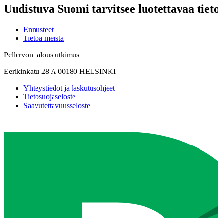
Uudistuva Suomi tarvitsee luotettavaa tiet
Ennusteet
Tietoa meistä
Pellervon taloustutkimus
Eerikinkatu 28 A 00180 HELSINKI
Yhteystiedot ja laskutusohjeet
Tietosuojaseloste
Saavutettavuusseloste