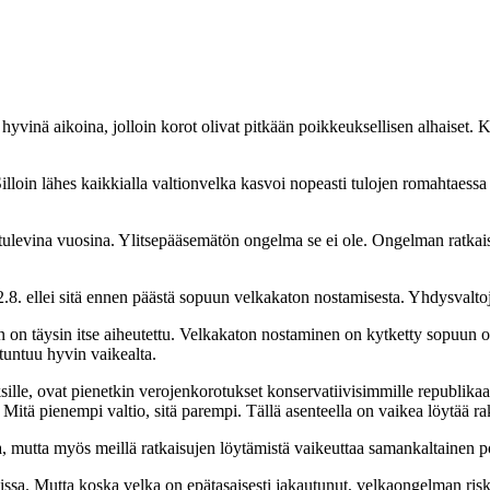
vinä aikoina, jolloin korot olivat pitkään poikkeuksellisen alhaiset. K
illoin lähes kaikkialla valtionvelka kasvoi nopeasti tulojen romahtaess
 tulevina vuosina. Ylitsepääsemätön ongelma se ei ole. Ongelman ratkais
.8. ellei sitä ennen päästä sopuun velkakaton nostamisesta. Yhdysvalto
n täysin itse aiheutettu. Velkakaton nostaminen on kytketty sopuun o
untuu hyvin vaikealta.
lle, ovat pienetkin verojenkorotukset konservatiivisimmille republikaan
Mitä pienempi valtio, sitä parempi. Tällä asenteella on vaikea löytää ra
, mutta myös meillä ratkaisujen löytämistä vaikeuttaa samankaltainen p
ssa. Mutta koska velka on epätasaisesti jakautunut, velkaongelman riskit