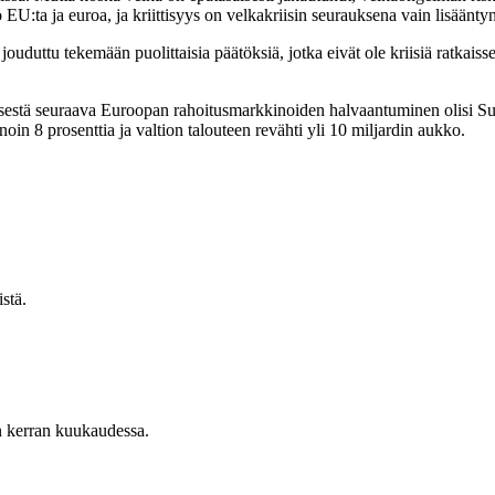
EU:ta ja euroa, ja kriittisyys on velkakriisin seurauksena vain lisääntyn
jouduttu tekemään puolittaisia päätöksiä, jotka eivät ole kriisiä ratkaiss
misestä seuraava Euroopan rahoitusmarkkinoiden halvaantuminen olisi Su
n 8 prosenttia ja valtion talouteen revähti yli 10 miljardin aukko.
stä.
n kerran kuukaudessa.