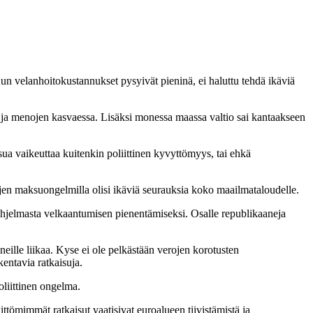
un velanhoitokustannukset pysyivät pieninä, ei haluttu tehdä ikäviä
a ja menojen kasvaessa. Lisäksi monessa maassa valtio sai kantaakseen
ua vaikeuttaa kuitenkin poliittinen kyvyttömyys, tai ehkä
jen maksuongelmilla olisi ikäviä seurauksia koko maailmataloudelle.
hjelmasta velkaantumisen pienentämiseksi. Osalle republikaaneja
eille liikaa. Kyse ei ole pelkästään verojen korotusten
kentavia ratkaisuja.
oliittinen ongelma.
tömimmät ratkaisut vaatisivat euroalueen tiivistämistä ja