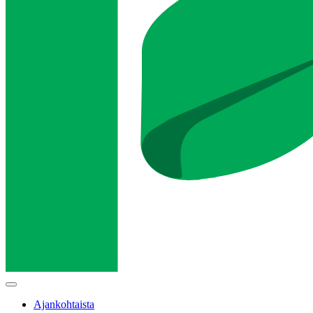
Main
menu
Ajankohtaista