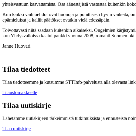
yhteisvastuun kasvattamista. Osa äänestäjistä vastustaa kuitenkin koko 
Kun kaikki vaihtoehdot ovat huonoja ja poliittisesti hyvin vaikeita, on 
epämieluisat ja kalliit päätökset ovatkin vielä edessäpäin.
Toivottavasti niitä saadaan kuitenkin aikaiseksi. Ongelmien kärjisty
kun Yhdysvalloissa kaatui pankki vuonna 2008, romahti Suomen bkt noi
Janne Huovari
Tilaa tiedotteet
Tilaa tiedotteemme ja kutsumme STTInfo-palvelusta alla olevasta linki
Tilauslomakkeelle
Tilaa uutiskirje
Lähetämme uutiskirjeen tärkeimmistä tutkimuksista ja ennusteista noi
Tilaa uutiskirje