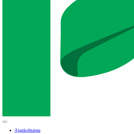
Main
menu
Ajankohtaista