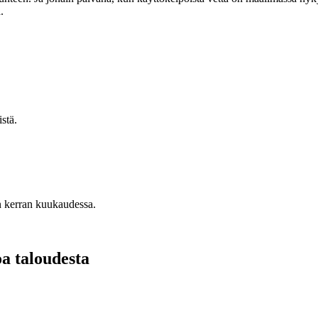
a.
stä.
n kerran kuukaudessa.
oa taloudesta