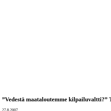
”Vedestä maataloutemme kilpailuvaltti?” T
27.8.2007