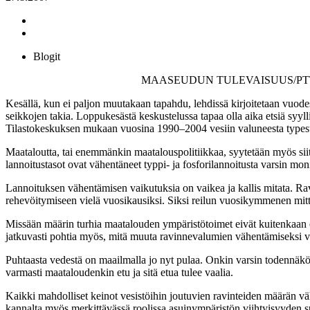
Blogit
MAASEUDUN TULEVAISUUS/PTT:N T
Kesällä, kun ei paljon muutakaan tapahdu, lehdissä kirjoitetaan vuodest
seikkojen takia. Loppukesästä keskustelussa tapaa olla aika etsiä syyll
Tilastokeskuksen mukaan vuosina 1990–2004 vesiin valuneesta typestä 
Maataloutta, tai enemmänkin maatalouspolitiikkaa, syytetään myös siitä
lannoitustasot ovat vähentäneet typpi- ja fosforilannoitusta varsin mon
Lannoituksen vähentämisen vaikutuksia on vaikea ja kallis mitata. Ravin
rehevöitymiseen vielä vuosikausiksi. Siksi reilun vuosikymmenen mitta
Missään määrin turhia maatalouden ympäristötoimet eivät kuitenkaan ole
jatkuvasti pohtia myös, mitä muuta ravinnevalumien vähentämiseksi vo
Puhtaasta vedestä on maailmalla jo nyt pulaa. Onkin varsin todennäkö
varmasti maataloudenkin etu ja sitä etua tulee vaalia.
Kaikki mahdolliset keinot vesistöihin joutuvien ravinteiden määrän väh
kannalta myös merkittävässä roolissa asuinympäristön viihtyisyyden su