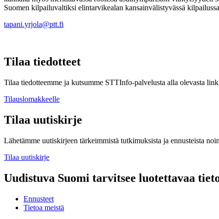
Suomen kilpailuvaltiksi elintarvikealan kansainvälistyvässä kilpailuss
tapani.yrjola@ptt.fi
Tilaa tiedotteet
Tilaa tiedotteemme ja kutsumme STTInfo-palvelusta alla olevasta linki
Tilauslomakkeelle
Tilaa uutiskirje
Lähetämme uutiskirjeen tärkeimmistä tutkimuksista ja ennusteista noi
Tilaa uutiskirje
Uudistuva Suomi tarvitsee luotettavaa tiet
Ennusteet
Tietoa meistä