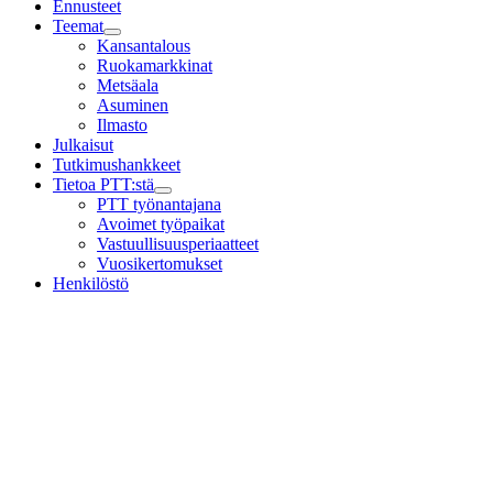
Ennusteet
Teemat
Child
Kansantalous
menu
Ruokamarkkinat
Metsäala
Asuminen
Ilmasto
Julkaisut
Tutkimushankkeet
Tietoa PTT:stä
Child
PTT työnantajana
menu
Avoimet työpaikat
Vastuullisuusperiaatteet
Vuosikertomukset
Henkilöstö