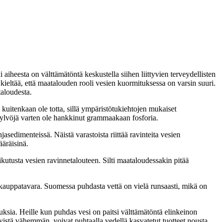
aiheesta on välttämätöntä keskustella siihen liittyvien terveydellisten
 kieltää, että maatalouden rooli vesien kuormituksessa on varsin suuri.
aloudesta.
kuitenkaan ole totta, sillä ympäristötukiehtojen mukaiset
a kylvöjä varten ole hankkinut grammaakaan fosforia.
asedimenteissä. Näistä varastoista riittää ravinteita vesien
äräisinä.
kutusta vesien ravinnetalouteen. Silti maataloudessakin pitää
 kauppatavara. Suomessa puhdasta vettä on vielä runsaasti, mikä on
uksia. Heille kun puhdas vesi on paitsi välttämätöntä elinkeinon
istä vähemmän, voivat puhtaalla vedellä kasvatetut tuotteet nousta