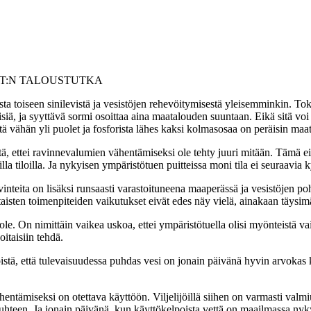
ALOUSTUTKA
a toiseen sinilevistä ja vesistöjen rehevöitymisestä yleisemminkin. Toki 
isiä, ja syyttävä sormi osoittaa aina maatalouden suuntaan. Eikä sitä voi
vähän yli puolet ja fosforista lähes kaksi kolmasosaa on peräisin maat
, ettei ravinnevalumien vähentämiseksi ole tehty juuri mitään. Tämä ei 
illa tiloilla. Ja nykyisen ympäristötuen puitteissa moni tila ei seuraavi
teita on lisäksi runsaasti varastoituneena maaperässä ja vesistöjen pohj
isten toimenpiteiden vaikutukset eivät edes näy vielä, ainakaan täysimä
. On nimittäin vaikea uskoa, ettei ympäristötuella olisi myönteistä vai
itaisiin tehdä.
istä, että tulevaisuudessa puhdas vesi on jonain päivänä hyvin arvokas
entämiseksi on otettava käyttöön. Viljelijöillä siihen on varmasti valmi
hteen. Ja jonain päivänä, kun käyttökelpoista vettä on maailmassa nyky