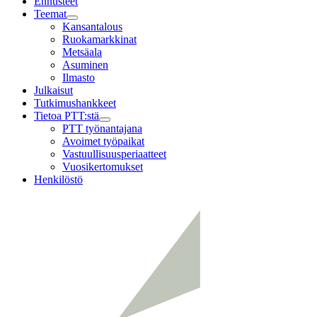
Ennusteet
Teemat
Child
Kansantalous
menu
Ruokamarkkinat
Metsäala
Asuminen
Ilmasto
Julkaisut
Tutkimushankkeet
Tietoa PTT:stä
Child
PTT työnantajana
menu
Avoimet työpaikat
Vastuullisuusperiaatteet
Vuosikertomukset
Henkilöstö