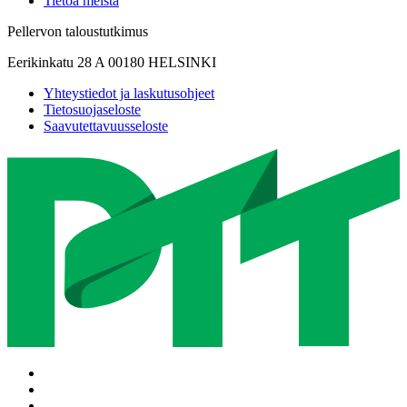
Tietoa meistä
Pellervon taloustutkimus
Eerikinkatu 28 A 00180 HELSINKI
Yhteystiedot ja laskutusohjeet
Tietosuojaseloste
Saavutettavuusseloste