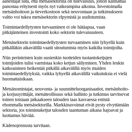
äänestäjät siitä, että metsäsektorilla on tulevaisuus, johon kannattaa
panostaa erityisesti myös nyt vaikeampina aikoina. Investoimalla
metsänhoitoon ja tieverkostoon sekä neuvontaan ja tutkimukseen
valtio voi tukea metsäsektorin elpymistä ja uudistumista.
Toimintaedellytysten turvaaminen ei ole hätäapua, vaan
pitkäjänteinen investointi koko sektorin tulevaisuuteen.
Metsäsektorin toimintaedellytysten turvaaminen niin lyhyellä kuin
pitkälläkin aikavälillä vaatii sitoutumista myös kaikilta toimijoilta.
Niin perinteisten kuin uusienkin tuotteiden tuotantoketjujen
toimijoiden tulisi varmistaa koko ketjun säilyminen. Yhden lenkin
katkeaminen heikentää pitkällä aikavälillä myös muiden
toimintaedellytyksiä, vaikka lyhyellä aikavälillä vaikutuksia ei vielä
huomattaisikaan.
Metsänomistajat, neuvonta- ja suunnitteluorganisaatiot, metsänhoito-
ja korjuuyrittäjät, metsäteollisuus sekä hallinto ja tutkimus tarvitsevat
toinen toisiaan jatkaakseen talouden taas kasvaessa entistä
ehommalla metsäsektorilla. Markkinavoimat eivät pysty elvyttämään
sektoria, jos toimintaketjut talouden taantuman aikana hajoavat ja
luottamus häviää.
Kädenojennusta tarvitaan.