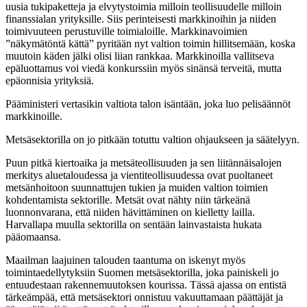
uusia tukipaketteja ja elvytystoimia milloin teollisuudelle milloin
finanssialan yrityksille. Siis perinteisesti markkinoihin ja niiden
toimivuuteen perustuville toimialoille. Markkinavoimien
”näkymätöntä kättä” pyritään nyt valtion toimin hillitsemään, koska
muutoin käden jälki olisi liian rankkaa. Markkinoilla vallitseva
epäluottamus voi viedä konkurssiin myös sinänsä terveitä, mutta
epäonnisia yrityksiä.
Pääministeri vertasikin valtiota talon isäntään, joka luo pelisäännöt
markkinoille.
Metsäsektorilla on jo pitkään totuttu valtion ohjaukseen ja säätelyyn.
Puun pitkä kiertoaika ja metsäteollisuuden ja sen liitännäisalojen
merkitys aluetaloudessa ja vientiteollisuudessa ovat puoltaneet
metsänhoitoon suunnattujen tukien ja muiden valtion toimien
kohdentamista sektorille. Metsät ovat nähty niin tärkeänä
luonnonvarana, että niiden hävittäminen on kielletty lailla.
Harvallapa muulla sektorilla on sentään lainvastaista hukata
pääomaansa.
Maailman laajuinen talouden taantuma on iskenyt myös
toimintaedellytyksiin Suomen metsäsektorilla, joka painiskeli jo
entuudestaan rakennemuutoksen kourissa. Tässä ajassa on entistä
tärkeämpää, että metsäsektori onnistuu vakuuttamaan päättäjät ja