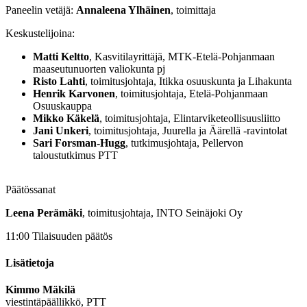
Paneelin vetäjä:
Annaleena Ylhäinen
, toimittaja
Keskustelijoina:
Matti Keltto
, Kasvitilayrittäjä, MTK-Etelä-Pohjanmaan
maaseutunuorten valiokunta pj
Risto Lahti
, toimitusjohtaja, Itikka osuuskunta ja Lihakunta
Henrik Karvonen
, toimitusjohtaja, Etelä-Pohjanmaan
Osuuskauppa
Mikko Käkelä
, toimitusjohtaja, Elintarviketeollisuusliitto
Jani Unkeri
, toimitusjohtaja, Juurella ja Äärellä -ravintolat
Sari Forsman-Hugg
, tutkimusjohtaja, Pellervon
taloustutkimus PTT
Päätössanat
Leena Perämäki
, toimitusjohtaja, INTO Seinäjoki Oy
11:00 Tilaisuuden päätös
Lisätietoja
Kimmo Mäkilä
viestintäpäällikkö, PTT