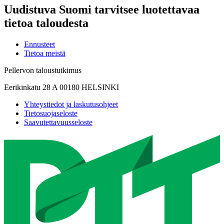
Uudistuva Suomi tarvitsee luotettavaa
tietoa taloudesta
Ennusteet
Tietoa meistä
Pellervon taloustutkimus
Eerikinkatu 28 A 00180 HELSINKI
Yhteystiedot ja laskutusohjeet
Tietosuojaseloste
Saavutettavuusseloste