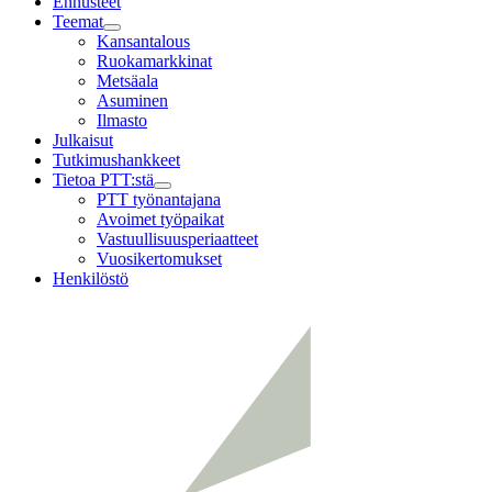
Ennusteet
Teemat
Child
Kansantalous
menu
Ruokamarkkinat
Metsäala
Asuminen
Ilmasto
Julkaisut
Tutkimushankkeet
Tietoa PTT:stä
Child
PTT työnantajana
menu
Avoimet työpaikat
Vastuullisuusperiaatteet
Vuosikertomukset
Henkilöstö