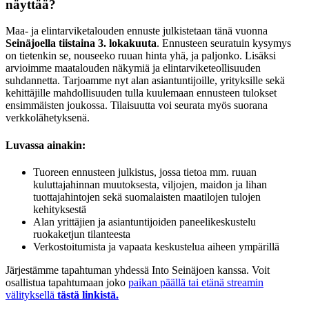
näyttää?
Maa- ja elintarviketalouden ennuste julkistetaan tänä vuonna
Seinäjoella tiistaina 3. lokakuuta
. Ennusteen seuratuin kysymys
on tietenkin se, nouseeko ruuan hinta yhä, ja paljonko. Lisäksi
arvioimme maatalouden näkymiä ja elintarviketeollisuuden
suhdannetta. Tarjoamme nyt alan asiantuntijoille, yrityksille sekä
kehittäjille mahdollisuuden tulla kuulemaan ennusteen tulokset
ensimmäisten joukossa. Tilaisuutta voi seurata myös suorana
verkkolähetyksenä.
Luvassa ainakin:
Tuoreen ennusteen julkistus, jossa tietoa mm. ruuan
kuluttajahinnan muutoksesta, viljojen, maidon ja lihan
tuottajahintojen sekä suomalaisten maatilojen tulojen
kehityksestä
Alan yrittäjien ja asiantuntijoiden paneelikeskustelu
ruokaketjun tilanteesta
Verkostoitumista ja vapaata keskustelua aiheen ympärillä
Järjestämme tapahtuman yhdessä Into Seinäjoen kanssa. Voit
osallistua tapahtumaan joko
paikan päällä tai etänä streamin
välityksellä
tästä linkistä.