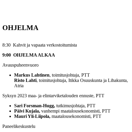
OHJELMA
8:30 Kahvit ja vapaata verkostoitumista
9:00 OHJELMA ALKAA
Avauspuheenvuoro
Markus Lahtinen
, toimitusjohtaja, PTT
Risto Lahti
, toimitusjohtaja, Itikka Osuuskunta ja Lihakunta,
Atria
Syksyn 2023 maa- ja elintarviketalouden ennuste, PTT
Sari Forsman-Hugg,
tutkimusjohtaja, PTT
Päivi Kujala,
vanhempi maatalousekonomisti, PTT
Mauri Yli-Liipola,
maatalousekonomisti, PTT
Paneelikeskustelu