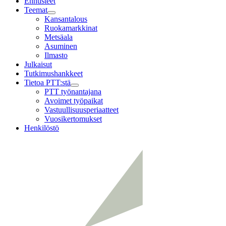
Ennusteet
Teemat
Child
Kansantalous
menu
Ruokamarkkinat
Metsäala
Asuminen
Ilmasto
Julkaisut
Tutkimushankkeet
Tietoa PTT:stä
Child
PTT työnantajana
menu
Avoimet työpaikat
Vastuullisuusperiaatteet
Vuosikertomukset
Henkilöstö