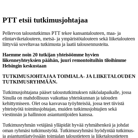
PTT etsii tutkimusjohtajaa
Pellervon taloustutkimus PTT tekee kansantalouteen, maa- ja
elintarviketalouteen, metsä- ja ympäristötalouteen sekä liiketalouteen
liittyvää soveltavaa tutkimusta ja laatii talousennusteita.
Haemme noin 20 tutkijan yhteisöömme hyvien
liikenneyhteyksien päähän, juuri remontoituihin tiloihimme
Helsingin keskustaan
TUTKIMUSJOHTAJAA TOIMIALA- JA LIIKETALOUDEN
TUTKIMUSRYHMÄÄN.
Tutkimusjohtajana pääset taloustutkimuksen näköalapaikalle, jossa
Sinulla on mahdollisuus vaikuttaa yhteiskunnan ja talouden
kehittymiseen. Olet osa kasvavaa työyhteisöä, jossa teet tiivistä
yhteistyötä toimitusjohtajan, muiden tutkimusjohtajien sekä
viestinnän ja hallinnon asiantuntijoiden kanssa.
Tutkimusryhmän vetäjänä ylläpidät hyvää ryhmähenkeä ja johdat
oman ryhmäsi tutkimustyötä. Tutkimusryhmäsi hyödyntää tutkimus-
ja asiantuntijatyössään toimialan taloustieteen ja liiketaloustieteen