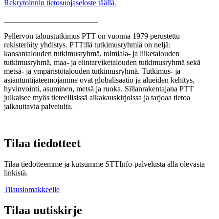
Rekrytoinnin tietosuojaseloste täällä.
________________________
Pellervon taloustutkimus PTT on vuonna 1979 perustettu
rekisteröity yhdistys. PTT:llä tutkimusryhmiä on neljä:
kansantalouden tutkimusryhmä, toimiala- ja liiketalouden
tutkimusryhmä, maa- ja elintarviketalouden tutkimusryhmä sekä
metsä- ja ympäristötalouden tutkimusryhmä. Tutkimus- ja
asiantuntijateemojamme ovat globalisaatio ja alueiden kehitys,
hyvinvointi, asuminen, metsä ja ruoka. Sillanrakentajana PTT
julkaisee myös tieteellisissä aikakauskirjoissa ja tarjoaa tietoa
jalkauttavia palveluita.
Tilaa tiedotteet
Tilaa tiedotteemme ja kutsumme STTInfo-palvelusta alla olevasta
linkistä.
Tilauslomakkeelle
Tilaa uutiskirje