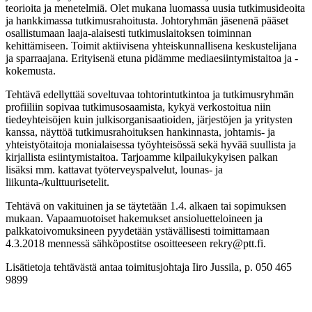
teorioita ja menetelmiä. Olet mukana luomassa uusia tutkimusideoita
ja hankkimassa tutkimusrahoitusta. Johtoryhmän jäsenenä pääset
osallistumaan laaja-alaisesti tutkimuslaitoksen toiminnan
kehittämiseen. Toimit aktiivisena yhteiskunnallisena keskustelijana
ja sparraajana. Erityisenä etuna pidämme mediaesiintymistaitoa ja -
kokemusta.
Tehtävä edellyttää soveltuvaa tohtorintutkintoa ja tutkimusryhmän
profiiliin sopivaa tutkimusosaamista, kykyä verkostoitua niin
tiedeyhteisöjen kuin julkisorganisaatioiden, järjestöjen ja yritysten
kanssa, näyttöä tutkimusrahoituksen hankinnasta, johtamis- ja
yhteistyötaitoja monialaisessa työyhteisössä sekä hyvää suullista ja
kirjallista esiintymistaitoa. Tarjoamme kilpailukykyisen palkan
lisäksi mm. kattavat työterveyspalvelut, lounas- ja
liikunta-/kulttuurisetelit.
Tehtävä on vakituinen ja se täytetään 1.4. alkaen tai sopimuksen
mukaan. Vapaamuotoiset hakemukset ansioluetteloineen ja
palkkatoivomuksineen pyydetään ystävällisesti toimittamaan
4.3.2018 mennessä sähköpostitse osoitteeseen rekry@ptt.fi.
Lisätietoja tehtävästä antaa toimitusjohtaja Iiro Jussila, p. 050 465
9899