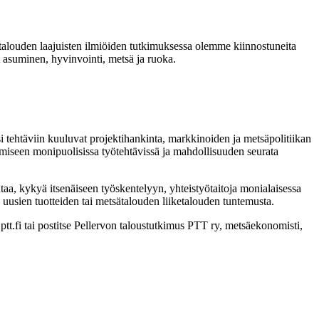
talouden laajuisten ilmiöiden tutkimuksessa olemme kiinnostuneita
 asuminen, hyvinvointi, metsä ja ruoka.
 tehtäviin kuuluvat projektihankinta, markkinoiden ja metsäpolitiikan
ämiseen monipuolisissa työtehtävissä ja mahdollisuuden seurata
aa, kykyä itsenäiseen työskentelyyn, yhteistyötaitoja monialaisessa
 uusien tuotteiden tai metsätalouden liiketalouden tuntemusta.
fi tai postitse Pellervon taloustutkimus PTT ry, metsäekonomisti,