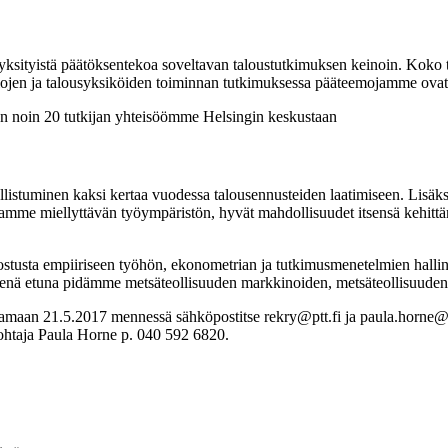
 yksityistä päätöksentekoa soveltavan taloustutkimuksen keinoin. Koko 
ialojen ja talousyksiköiden toiminnan tutkimuksessa pääteemojamme ovat
en noin 20 tutkijan yhteisöömme Helsingin keskustaan
listuminen kaksi kertaa vuodessa talousennusteiden laatimiseen. Lisäksi
rjoamme miellyttävän työympäristön, hyvät mahdollisuudet itsensä kehitt
stusta empiiriseen työhön, ekonometrian ja tutkimusmenetelmien hallint
ityisenä etuna pidämme metsäteollisuuden markkinoiden, metsäteollisuuden
an 21.5.2017 mennessä sähköpostitse rekry@ptt.fi ja paula.horne@ptt.
johtaja Paula Horne p. 040 592 6820.