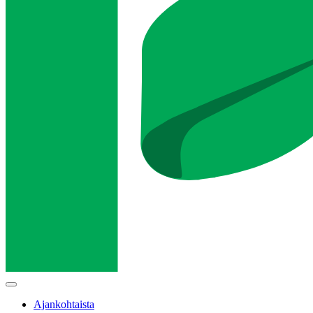
Main
menu
Ajankohtaista