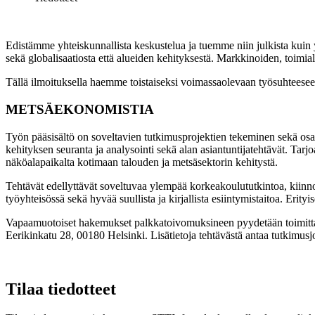
Edistämme yhteiskunnallista keskustelua ja tuemme niin julkista kuin
sekä globalisaatiosta että alueiden kehityksestä. Markkinoiden, toim
Tällä ilmoituksella haemme toistaiseksi voimassaolevaan työsuhteese
METSÄEKONOMISTIA
Työn pääsisältö on soveltavien tutkimusprojektien tekeminen sekä osal
kehityksen seuranta ja analysointi sekä alan asiantuntijatehtävät. Ta
näköalapaikalta kotimaan talouden ja metsäsektorin kehitystä.
Tehtävät edellyttävät soveltuvaa ylempää korkeakoulututkintoa, kiinno
työyhteisössä sekä hyvää suullista ja kirjallista esiintymistaitoa. Er
Vapaamuotoiset hakemukset palkkatoivomuksineen pyydetään toimittama
Eerikinkatu 28, 00180 Helsinki. Lisätietoja tehtävästä antaa tutkimus
Tilaa tiedotteet