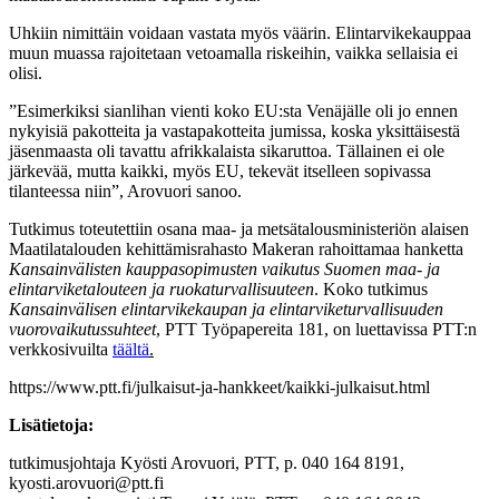
Uhkiin nimittäin voidaan vastata myös väärin. Elintarvikekauppaa
muun muassa rajoitetaan vetoamalla riskeihin, vaikka sellaisia ei
olisi.
”Esimerkiksi sianlihan vienti koko EU:sta Venäjälle oli jo ennen
nykyisiä pakotteita ja vastapakotteita jumissa, koska yksittäisestä
jäsenmaasta oli tavattu afrikkalaista sikaruttoa. Tällainen ei ole
järkevää, mutta kaikki, myös EU, tekevät itselleen sopivassa
tilanteessa niin”, Arovuori sanoo.
Tutkimus toteutettiin osana maa- ja metsätalousministeriön alaisen
Maatilatalouden kehittämisrahasto Makeran rahoittamaa hanketta
Kansainvälisten kauppasopimusten vaikutus Suomen maa- ja
elintarviketalouteen ja ruokaturvallisuuteen
. Koko tutkimus
Kansainvälisen elintarvikekaupan ja elintarviketurvallisuuden
vuorovaikutussuhteet
, PTT Työpapereita 181, on luettavissa PTT:n
verkkosivuilta
täältä
.
https://www.ptt.fi/julkaisut-ja-hankkeet/kaikki-julkaisut.html
Lisätietoja:
tutkimusjohtaja Kyösti Arovuori, PTT, p. 040 164 8191,
kyosti.arovuori@ptt.fi