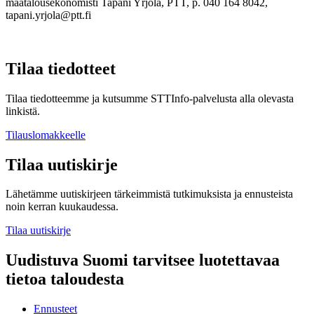
maatalousekonomisti Tapani Yrjölä, PTT, p. 040 164 8042,
tapani.yrjola@ptt.fi
Tilaa tiedotteet
Tilaa tiedotteemme ja kutsumme STTInfo-palvelusta alla olevasta
linkistä.
Tilauslomakkeelle
Tilaa uutiskirje
Lähetämme uutiskirjeen tärkeimmistä tutkimuksista ja ennusteista
noin kerran kuukaudessa.
Tilaa uutiskirje
Uudistuva Suomi tarvitsee luotettavaa
tietoa taloudesta
Ennusteet