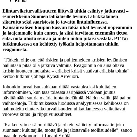
Ruoka
Elintarviketurvallisuuteen liittyviä uhkia esiintyy jatkuvasti –
esimerkkeinä Suomen lähialueille levinnyt afrikkalainen
sikarutto sekä saaristosta jo tavattu lintuinfluenssa.
Kansainvälisen kaupan kasvun takia uhat leviävät nopeammin
ja laajemmalle kuin ennen, ja siksi tarvitaan enemmän tietoa
siitä, mitä uhista seuraa ja miten niihin pitäisi vastata. PTT:n
tutkimuksessa on kehitetty työkalu helpottamaan uhkiin
reagoimista.
”Tärkein ohje on, että riskien ja puhjenneiden kriisien leviämisen
hallintaan pitää olla jatkuva valmius. Reagoinnin on aina oltava
kriisin luonteen mukaista – erilaiset kriisit vaativat erilaisia toimia”,
kertoo tutkimusjohtaja Kyösti Arovuori.
Johonkin turvallisuusuhkaan riittää vastaukseksi kuluttajien
informoiminen, kun taas toisessa ääripäässä voidaan joutua
hävittämään suuria määriä tuotantoeläimiä. Näiden väliin jää paljon
vaihtoehtoja. Tutkimuksessa luodussa analyyttisessa kehikossa on
hahmoteltu elintarviketurvallisuuden uhkatilanteessa vaikuttavat
vuorovaikutus- ja riippuvuussuhteet.
”Kaiken ytimessä on riittävä ja oikein välitetty informaatio joka
suuntaan: kuluttajille, tuottajille ja jalostavalle teollisuudelle”, sanoo
maatalousekonomisti Tapani Yrjölä.