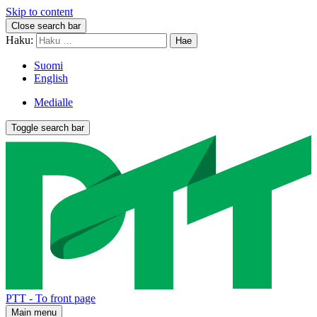
Skip to content
Close search bar
Haku:
Suomi
English
Medialle
Toggle search bar
PTT - To front page
Main menu