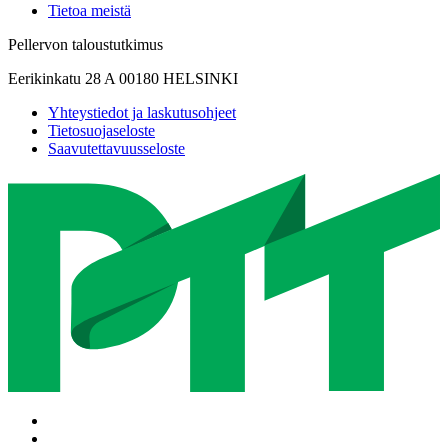
Tietoa meistä
Pellervon taloustutkimus
Eerikinkatu 28 A 00180 HELSINKI
Yhteystiedot ja laskutusohjeet
Tietosuojaseloste
Saavutettavuusseloste