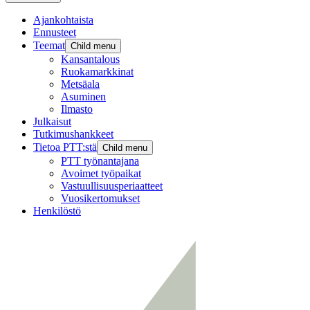
Ajankohtaista
Ennusteet
Teemat
Child menu
Kansantalous
Ruokamarkkinat
Metsäala
Asuminen
Ilmasto
Julkaisut
Tutkimushankkeet
Tietoa PTT:stä
Child menu
PTT työnantajana
Avoimet työpaikat
Vastuullisuusperiaatteet
Vuosikertomukset
Henkilöstö