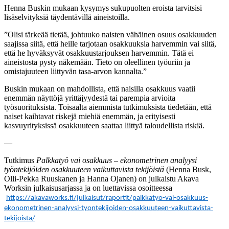
Henna Buskin mukaan kysymys sukupuolten eroista tarvitsisi
lisäselvityksiä täydentävillä aineistoilla.
”Olisi tärkeää tietää, johtuuko naisten vähäinen osuus osakkuuden
saajissa siitä, että heille tarjotaan osakkuuksia harvemmin vai siitä,
että he hyväksyvät osakkuustarjouksen harvemmin. Tätä ei
aineistosta pysty näkemään. Tieto on oleellinen työuriin ja
omistajuuteen liittyvän tasa-arvon kannalta.”
Buskin mukaan on mahdollista, että naisilla osakkuus vaatii
enemmän näyttöjä yrittäjyydestä tai parempia arvioita
työsuorituksista. Toisaalta aiemmista tutkimuksista tiedetään, että
naiset kaihtavat riskejä miehiä enemmän, ja erityisesti
kasvuyrityksissä osakkuuteen saattaa liittyä taloudellista riskiä.
—
Tutkimus
Palkkatyö vai osakkuus – ekonometrinen analyysi
työntekijöiden osakkuuteen vaikuttavista tekijöistä
(Henna Busk,
Olli-Pekka Ruuskanen ja Hanna Ojanen) on julkaistu Akava
Worksin julkaisusarjassa ja on luettavissa osoitteessa
https://akavaworks.fi/julkaisut/raportit/palkkatyo-vai-osakkuus-
ekonometrinen-analyysi-tyontekijoiden-osakkuuteen-vaikuttavista-
tekijoista/