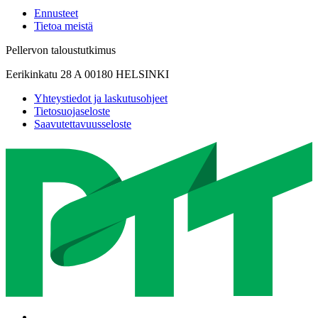
Ennusteet
Tietoa meistä
Pellervon taloustutkimus
Eerikinkatu 28 A 00180 HELSINKI
Yhteystiedot ja laskutusohjeet
Tietosuojaseloste
Saavutettavuusseloste