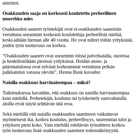
aineistot.
Osakkuuden saaja on korkeasti koulutettu perheellinen
nuorehko mies
Osakkuuden saaneet työntekijät ovat ei-osakkuuden saaneisiin
verrattuna useammin korkeasti koulutettuja perheellisiä miehiä,
keski-iältään hieman alle 40 vuotta. He ovat tulleet töihin yrityksistä,
joiden työn tuottavuus on korkea.
”Osakkuuden saaneet ovat useammin töissä palvelualalla, nuorissa
ja henkilöstöltään pienissä yrityksissä. Heidän ansio- ja
pääomatulonsa ovat selvästi korkeammat verrattuna pelkän
palkkatulon varassa oleviin”, Henna Busk kuvailee.
Naisilla osakkuus harvinaisempaa – miksi?
Tutkimuksessa havaittiin, että osakkuus on naisilla harvinaisempaa
kuin miehillä. Perhetekijät, koulutus tai työskentely naisvaltaisilla
aloilla eivät näytä selittävän tätä eroa.
Sekä miehillä että naisilla osakkuuden saamiseen vaikuttavat
myönteisesti ikä, korkea koulutus, perheellisyys, suuremmat tulot ja
yrityksen pieni koko. Vain miehillä edeltävän työsuhteen korkea
työn tuottavuus lisää osakkuuden saamisen todennäköisyyttä.