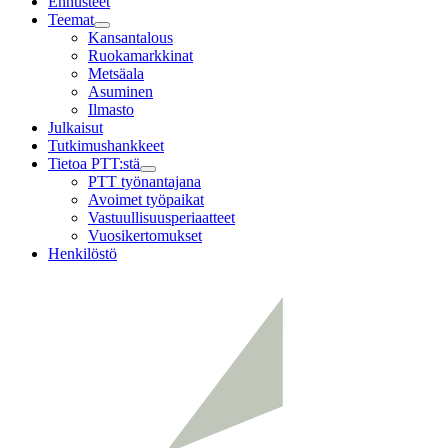
Ennusteet
Teemat
Child
Kansantalous
menu
Ruokamarkkinat
Metsäala
Asuminen
Ilmasto
Julkaisut
Tutkimushankkeet
Tietoa PTT:stä
Child
PTT työnantajana
menu
Avoimet työpaikat
Vastuullisuusperiaatteet
Vuosikertomukset
Henkilöstö