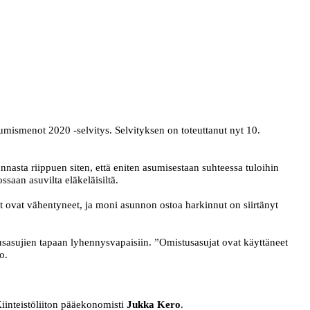
umismenot 2020 -selvitys. Selvityksen on toteuttanut nyt 10.
asta riippuen siten, että eniten asumisestaan suhteessa tuloihin
saan asuvilta eläkeläisiltä.
 ovat vähentyneet, ja moni asunnon ostoa harkinnut on siirtänyt
tusasujien tapaan lyhennysvapaisiin. ”Omistusasujat ovat käyttäneet
o.
iinteistöliiton pääekonomisti
Jukka Kero
.