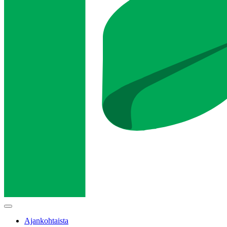
Main
menu
Ajankohtaista