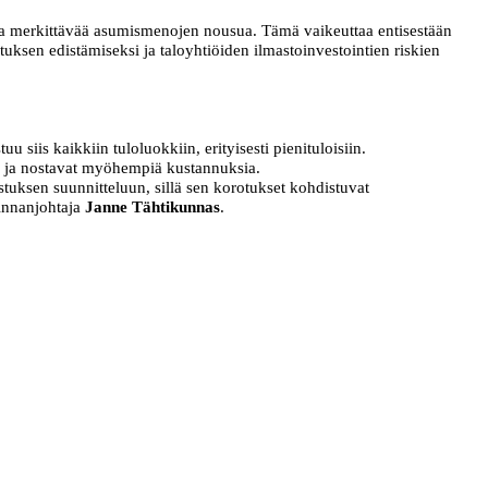
ttaa merkittävää asumismenojen nousua. Tämä vaikeuttaa entisestään
tuksen edistämiseksi ja taloyhtiöiden ilmastoinvestointien riskien
siis kaikkiin tuloluokkiin, erityisesti pienituloisiin.
sia ja nostavat myöhempiä kustannuksia.
tuksen suunnitteluun, sillä sen korotukset kohdistuvat
minnanjohtaja
Janne Tähtikunnas
.