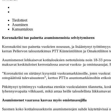
Tiedotteet
Asuminen
Kansantalous
Koronakriisi tuo painetta asumismenoista selviytymiseen
Koronakriisi tuo painetta vuokrien nousuun, ja lisääntynyt työttömyys
kerran Pellervon taloustutkimus PTT Kiinteistöliiton ja Omakotiliiton
Asumismenot lohkaisevat kotitalouksien nettotuloista noin 18-33 pros
maksavat keskituloiset kerrostalossa asuvat vuokra- ja omistusasujat.
”Koronakriisi on siirtänyt kysyntää vuokramarkkinoille, joten vuokra
ostopäätöstä tulevaisuuteen”, kertoo PTT:n asuntomarkkinoihin eriko
Pitkittynyt työttömyys vaikeuttaa etenkin vuokralaisten tilannetta, ko
lyhennysvapaita vilkkaasti, mikä antaa heille taloudellista liikkumava
Asumismenot vaarassa kasvaa myös omistusasujilla
Suomen koko kotitaloussektorin asumismenojen suhde käytettävissä ole