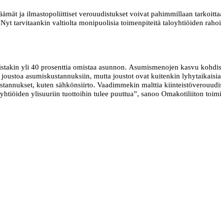
äämät ja ilmastopoliittiset verouudistukset voivat pahimmillaan tarkoi
 Nyt tarvitaankin valtiolta monipuolisia toimenpiteitä taloyhtiöiden rahoi
stakin yli 40 prosenttia omistaa asunnon. Asumismenojen kasvu kohdistuu 
a joustoa asumiskustannuksiin, mutta joustot ovat kuitenkin lyhytaikai
stannukset, kuten sähkönsiirto. Vaadimmekin malttia kiinteistöverouudis
yhtiöiden ylisuuriin tuottoihin tulee puuttua”, sanoo Omakotiliiton toi