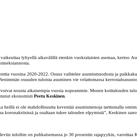
 vaikeuttaa lyhyellä aikavälillä etenkin vuokralaisten asemaa, kertoo As
 toimeksiannosta.
enttia vuosina 2020-2022. Osuus vaihtelee asumismuodosta ja paikkakunn
 Pienimmän osuuden tuloista asuminen vie velattomassa kerrostaloasunnos
t voivat nousta aikaisempia vuosia nopeammin. Monen kotitalouden tulot
istunut ekonomisti
Peetu Keskinen
.
ska heillä ei ole mahdollisuutta keventää asumismenoja tarttumalla omis
raa koronakriisissä ja osaltaan tukee talouden elpymistä”, Keskinen sano
viin tuloihin on puhkaisemassa jo 30 prosentin rajapyykin, varoittaa K