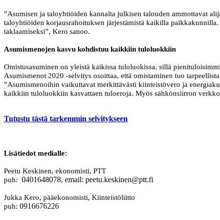
”Asumisen ja taloyhtiöiden kannalta julkisen talouden ammottavat alij
taloyhtiöiden korjausrahoituksen järjestämistä kaikilla paikkakunnilla.
taklaamiseksi”, Kero sanoo.
Asumismenojen kasvu kohdistuu kaikkiin tuloluokkiin
Omistusasuminen on yleistä kaikissa tuloluokissa, sillä pienituloisimmi
Asumismenot 2020 -selvitys osoittaa, että omistaminen tuo tarpeellist
”Asumismenoihin vaikuttavat merkittävästi kiinteistövero ja energiaku
kaikkiin tuloluokkiin kasvattaen tuloeroja. Myös sähkönsiirron verkko
Tutustu tästä tarkemmin selvitykseen
Lisätiedot medialle:
Peetu Keskinen, ekonomisti, PTT
0401648078, email: peetu.keskinen@ptt.fi
puh:
Jukka Kero, pääekonomisti, Kiinteistöliitto
0
916676226
puh: