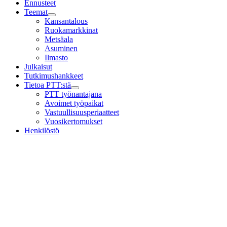
Ennusteet
Teemat
Child
Kansantalous
menu
Ruokamarkkinat
Metsäala
Asuminen
Ilmasto
Julkaisut
Tutkimushankkeet
Tietoa PTT:stä
Child
PTT työnantajana
menu
Avoimet työpaikat
Vastuullisuusperiaatteet
Vuosikertomukset
Henkilöstö