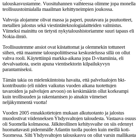
talouskasvustamme. Vuosituhannen vaihteessa olimme jopa monella
teollisuustoimialalla maailman kehittyneimpien joukossa.
Vahvoja alojamme olivat massa ja paperi, puutavara ja puutuotteet,
metallien jalostus sekä viestintäteknologialaitteiden valmistus.
Viimeksi mainittu on tietysti nykytaloushistoriamme suuri tapaus eli
Nokia-ilmiö.
Teollisuutemme ansiot ovat kiistattomat ja olemmekin tottuneet
siihen, että maamme talouspoliittisessa keskustelussa sillä on ollut
vahva rooli. Käytettiinpä markka-aikana jopa D-vitamiinia, eli
devalvaatiota, usein apuna vientisektorin kilpailukyvyn
parantamiseksi.
Tämän takia on mielenkiintoista havaita, että palvelualojen bkt-
kontribuutio (eli niiden vaikutus vuoden aikana tuotettujen
tavaroiden ja palvelujen arvoon) on keskimäärin ollut korkeampi
kuin teollisuuden ja rakentamisen jo ainakin viimeiset
neljäkymmentä vuotta!
Vuoden 2005 ennakkotietojen mukaan alkutuotanto ja jalostus
muodostivat viidenneksen Yhdysvaltojen taloudesta. Vastaava osuus
oli Suomella kolmasosa. Jälkiteollinen kehitysvaihe on siis edennyt
huomattavasti pidemmälle Atlantin tuolla puolen kuin meillä koti-
Suomessa. Silti Yhdysvaltojen talouskasvu on ollut varsin mallikasta