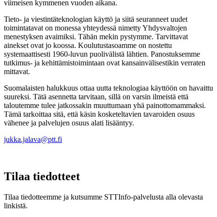
viimeisen kymmenen vuoden aikana.
Tieto- ja viestintäteknologian käyttö ja siitä seuranneet uudet
toimintatavat on monessa yhteydessä nimetty Yhdysvaltojen
menestyksen avaimiksi. Tähän mekin pystymme. Tarvittavat
ainekset ovat jo koossa. Koulutustasoamme on nostettu
systemaattisesti 1960-luvun puolivälistä lähtien. Panostuksemme
tutkimus- ja kehittämistoimintaan ovat kansainvälisestikin verraten
mittavat.
Suomalaisten halukkuus ottaa uutta teknologiaa käyttöön on havaittu
suureksi. Tätä asennetta tarvitaan, sillä on varsin ilmeistä että
taloutemme tulee jatkossakin muuttumaan yhä painottomammaksi.
Tämä tarkoittaa sitä, että käsin kosketeltavien tavaroiden osuus
vähenee ja palvelujen osuus alati lisääntyy.
jukka.jalava@ptt.fi
Tilaa tiedotteet
Tilaa tiedotteemme ja kutsumme STTInfo-palvelusta alla olevasta
linkistä.