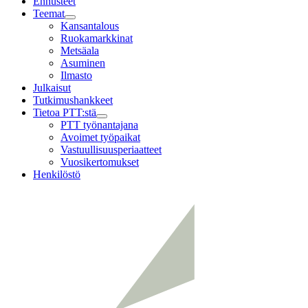
Ennusteet
Teemat
Child
Kansantalous
menu
Ruokamarkkinat
Metsäala
Asuminen
Ilmasto
Julkaisut
Tutkimushankkeet
Tietoa PTT:stä
Child
PTT työnantajana
menu
Avoimet työpaikat
Vastuullisuusperiaatteet
Vuosikertomukset
Henkilöstö