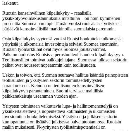
laskenut.
Ruotsin kansainvälinen kilpailukyky – reaalisilla
yksikkötyövoimakustannuksilla mitattuina – on noin kymmenen
prosenttia Suomea parempi. Tämän vuoksi ruotsalaiset yritykset
pärjäävät kansainvälisillä markkinoilla suomalaisia paremmin.
Osin kilpailukykyisyytensä vuoksi Ruotsi houkuttelee ulkomaisia
yrityksiä ja ulkomaisia investointeja selvästi Suomea enemmän.
Ruotsin työmarkkinat ovat myös Suomea joustavammat.
Palkanmuodostus Ruotsissa perustuu teollisuuden kilpailukykyyn.
Teollisuusliitot toimivat palkkajohtajana. Suomessa julkisen sektorin
palkat ovat nousseet nopeammin kuin teollisuuden.
Uskon ja toivon, että Suomen seuraava hallitus kääntää painopisteen
teollisuuden ja yksityisen sektorin toimintaedellytysten
parantamiseen. Keinona on teollisuuden kansainvälisen
kilpailukyvyn parantaminen. Suomi tarvitsee maltillisia
palkkaratkaisuja useamman vuoden ajan.
Yritysten toimintaan vaikuttavia lupa- ja hallintomenettelyjä on
yksinkertaistettava ja nopeutettava kotimaisten ja ulkomaisten
investointien houkuttelemiseksi. Yksityisen ja julkisen sektorin
kumppanuutta on lisättävä julkisessa palvelutuotannossa Ruotsin
mallin mukaisesti. Pk-yritysten työllistämispotentiaali on