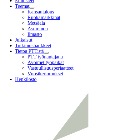
Ennusteet
Teemat
Child
Kansantalous
menu
Ruokamarkkinat
Metsäala
Asuminen
Ilmasto
Julkaisut
Tutkimushankkeet
Tietoa PTT:stä
Child
PTT työnantajana
menu
Avoimet työpaikat
Vastuullisuusperiaatteet
Vuosikertomukset
Henkilöstö