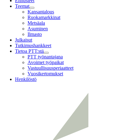
Ennusteet
Teemat
Child
Kansantalous
menu
Ruokamarkkinat
Metsäala
Asuminen
Ilmasto
Julkaisut
Tutkimushankkeet
Tietoa PTT:stä
Child
PTT työnantajana
menu
Avoimet työpaikat
Vastuullisuusperiaatteet
Vuosikertomukset
Henkilöstö