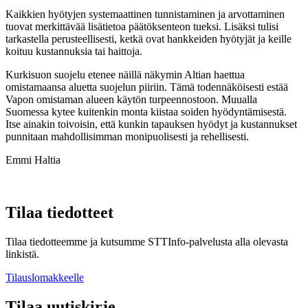
Kaikkien hyötyjen systemaattinen tunnistaminen ja arvottaminen
tuovat merkittävää lisätietoa päätöksenteon tueksi. Lisäksi tulisi
tarkastella perusteellisesti, ketkä ovat hankkeiden hyötyjät ja keille
koituu kustannuksia tai haittoja.
Kurkisuon suojelu etenee näillä näkymin Altian haettua
omistamaansa aluetta suojelun piiriin. Tämä todennäköisesti estää
Vapon omistaman alueen käytön turpeennostoon. Muualla
Suomessa kytee kuitenkin monta kiistaa soiden hyödyntämisestä.
Itse ainakin toivoisin, että kunkin tapauksen hyödyt ja kustannukset
punnitaan mahdollisimman monipuolisesti ja rehellisesti.
Emmi Haltia
Tilaa tiedotteet
Tilaa tiedotteemme ja kutsumme STTInfo-palvelusta alla olevasta
linkistä.
Tilauslomakkeelle
Tilaa uutiskirje