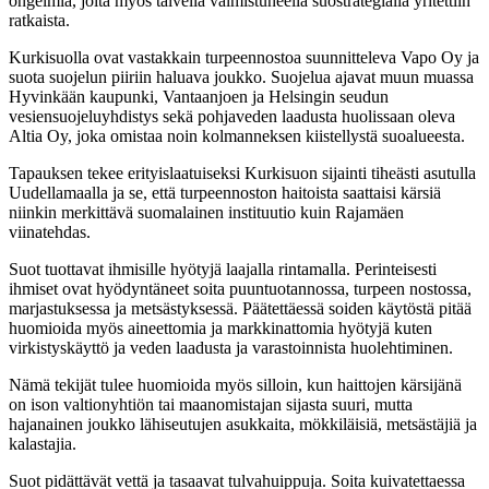
ongelmia, joita myös talvella valmistuneella suostrategialla yritettiin
ratkaista.
Kurkisuolla ovat vastakkain turpeennostoa suunnitteleva Vapo Oy ja
suota suojelun piiriin haluava joukko. Suojelua ajavat muun muassa
Hyvinkään kaupunki, Vantaanjoen ja Helsingin seudun
vesiensuojeluyhdistys sekä pohjaveden laadusta huolissaan oleva
Altia Oy, joka omistaa noin kolmanneksen kiistellystä suoalueesta.
Tapauksen tekee erityislaatuiseksi Kurkisuon sijainti tiheästi asutulla
Uudellamaalla ja se, että turpeennoston haitoista saattaisi kärsiä
niinkin merkittävä suomalainen instituutio kuin Rajamäen
viinatehdas.
Suot tuottavat ihmisille hyötyjä laajalla rintamalla. Perinteisesti
ihmiset ovat hyödyntäneet soita puuntuotannossa, turpeen nostossa,
marjastuksessa ja metsästyksessä. Päätettäessä soiden käytöstä pitää
huomioida myös aineettomia ja markkinattomia hyötyjä kuten
virkistyskäyttö ja veden laadusta ja varastoinnista huolehtiminen.
Nämä tekijät tulee huomioida myös silloin, kun haittojen kärsijänä
on ison valtionyhtiön tai maanomistajan sijasta suuri, mutta
hajanainen joukko lähiseutujen asukkaita, mökkiläisiä, metsästäjiä ja
kalastajia.
Suot pidättävät vettä ja tasaavat tulvahuippuja. Soita kuivatettaessa