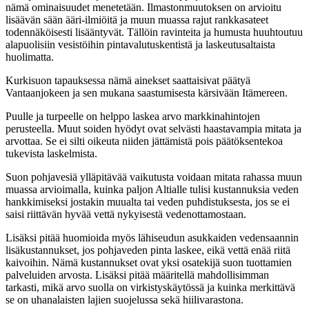
nämä ominaisuudet menetetään. Ilmastonmuutoksen on arvioitu
lisäävän sään ääri-ilmiöitä ja muun muassa rajut rankkasateet
todennäköisesti lisääntyvät. Tällöin ravinteita ja humusta huuhtoutuu
alapuolisiin vesistöihin pintavalutuskentistä ja laskeutusaltaista
huolimatta.
Kurkisuon tapauksessa nämä ainekset saattaisivat päätyä
Vantaanjokeen ja sen mukana saastumisesta kärsivään Itämereen.
Puulle ja turpeelle on helppo laskea arvo markkinahintojen
perusteella. Muut soiden hyödyt ovat selvästi haastavampia mitata ja
arvottaa. Se ei silti oikeuta niiden jättämistä pois päätöksentekoa
tukevista laskelmista.
Suon pohjavesiä ylläpitävää vaikutusta voidaan mitata rahassa muun
muassa arvioimalla, kuinka paljon Altialle tulisi kustannuksia veden
hankkimiseksi jostakin muualta tai veden puhdistuksesta, jos se ei
saisi riittävän hyvää vettä nykyisestä vedenottamostaan.
Lisäksi pitää huomioida myös lähiseudun asukkaiden vedensaannin
lisäkustannukset, jos pohjaveden pinta laskee, eikä vettä enää riitä
kaivoihin. Nämä kustannukset ovat yksi osatekijä suon tuottamien
palveluiden arvosta. Lisäksi pitää määritellä mahdollisimman
tarkasti, mikä arvo suolla on virkistyskäytössä ja kuinka merkittävä
se on uhanalaisten lajien suojelussa sekä hiilivarastona.