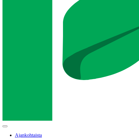
Main
menu
Ajankohtaista