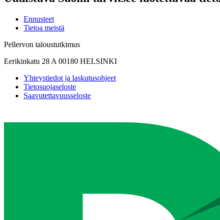
Ennusteet
Tietoa meistä
Pellervon taloustutkimus
Eerikinkatu 28 A 00180 HELSINKI
Yhteystiedot ja laskutusohjeet
Tietosuojaseloste
Saavutettavuusseloste