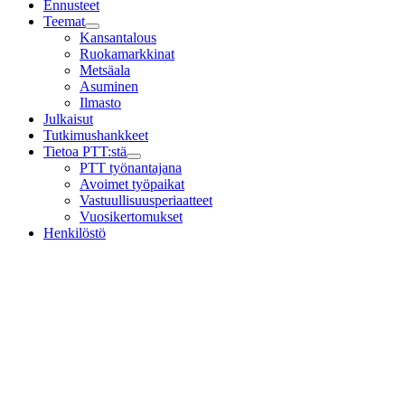
Ennusteet
Teemat
Child
Kansantalous
menu
Ruokamarkkinat
Metsäala
Asuminen
Ilmasto
Julkaisut
Tutkimushankkeet
Tietoa PTT:stä
Child
PTT työnantajana
menu
Avoimet työpaikat
Vastuullisuusperiaatteet
Vuosikertomukset
Henkilöstö