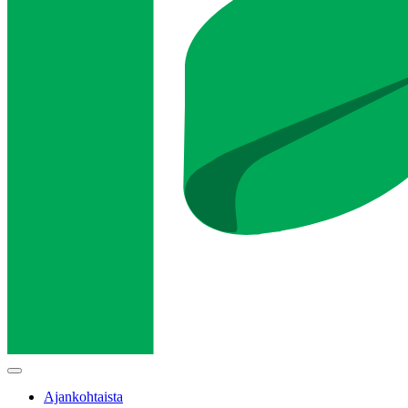
Main
menu
Ajankohtaista