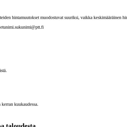
uotteiden hintamuutokset muodostuvat suuriksi, vaikka keskimääräinen hi
: etunimi.sukunimi@ptt.fi
stä.
n kerran kuukaudessa.
oa taloudesta