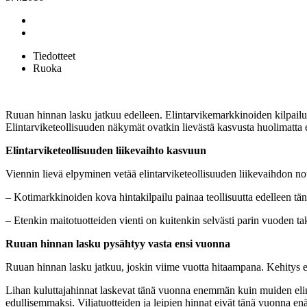
Tiedotteet
Ruoka
Ruuan hinnan lasku jatkuu edelleen. Elintarvikemarkkinoiden kilpailu
Elintarviketeollisuuden näkymät ovatkin lievästä kasvusta huolimatta e
Elintarviketeollisuuden liikevaihto kasvuun
Viennin lievä elpyminen vetää elintarviketeollisuuden liikevaihdon n
– Kotimarkkinoiden kova hintakilpailu painaa teollisuutta edelleen tä
– Etenkin maitotuotteiden vienti on kuitenkin selvästi parin vuoden 
Ruuan hinnan lasku pysähtyy vasta ensi vuonna
Ruuan hinnan lasku jatkuu, joskin viime vuotta hitaampana. Kehitys e
Lihan kuluttajahinnat laskevat tänä vuonna enemmän kuin muiden elinta
edullisemmaksi. Viljatuotteiden ja leipien hinnat eivät tänä vuonna enä