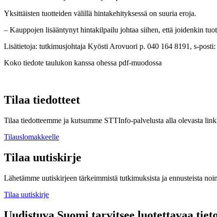
Yksittäisten tuotteiden välillä hintakehityksessä on suuria eroja.
– Kauppojen lisääntynyt hintakilpailu johtaa siihen, että joidenkin t
Lisätietoja: tutkimusjohtaja Kyösti Arovuori p. 040 164 8191, s-posti
Koko tiedote taulukon kanssa ohessa pdf-muodossa
Tilaa tiedotteet
Tilaa tiedotteemme ja kutsumme STTInfo-palvelusta alla olevasta linki
Tilauslomakkeelle
Tilaa uutiskirje
Lähetämme uutiskirjeen tärkeimmistä tutkimuksista ja ennusteista noi
Tilaa uutiskirje
Uudistuva Suomi tarvitsee luotettavaa tiet