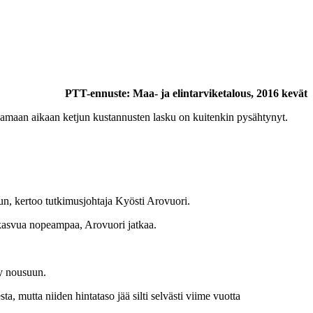
PTT-ennuste: Maa- ja elintarviketalous, 2016 kevät
Samaan aikaan ketjun kustannusten lasku on kuitenkin pysähtynyt.
un, kertoo tutkimusjohtaja Kyösti Arovuori.
n kasvua nopeampaa, Arovuori jatkaa.
yy nousuun.
 mutta niiden hintataso jää silti selvästi viime vuotta