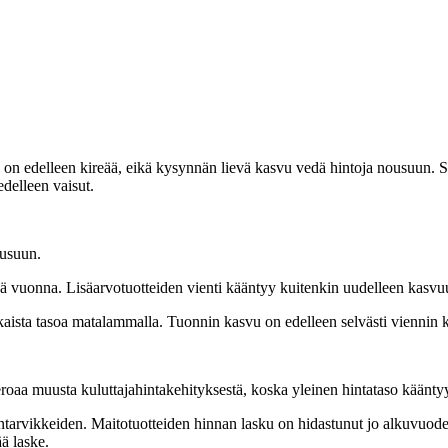
 on edelleen kireää, eikä kysynnän lievä kasvu vedä hintoja nousuun. 
delleen vaisut.
ousuun.
nä vuonna. Lisäarvotuotteiden vienti kääntyy kuitenkin uudelleen kasvu
takaista tasoa matalammalla. Tuonnin kasvu on edelleen selvästi vienni
roaa muusta kuluttajahintakehityksestä, koska yleinen hintataso käänt
rvikkeiden. Maitotuotteiden hinnan lasku on hidastunut jo alkuvuodesta,
ä laske.