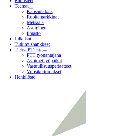
Ennusteet
Teemat
Child
Kansantalous
menu
Ruokamarkkinat
Metsäala
Asuminen
Ilmasto
Julkaisut
Tutkimushankkeet
Tietoa PTT:stä
Child
PTT työnantajana
menu
Avoimet työpaikat
Vastuullisuusperiaatteet
Vuosikertomukset
Henkilöstö