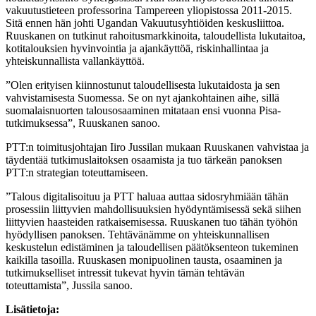
vakuutustieteen professorina Tampereen yliopistossa 2011-2015.
Sitä ennen hän johti Ugandan Vakuutusyhtiöiden keskusliittoa.
Ruuskanen on tutkinut rahoitusmarkkinoita, taloudellista lukutaitoa,
kotitalouksien hyvinvointia ja ajankäyttöä, riskinhallintaa ja
yhteiskunnallista vallankäyttöä.
”Olen erityisen kiinnostunut taloudellisesta lukutaidosta ja sen
vahvistamisesta Suomessa. Se on nyt ajankohtainen aihe, sillä
suomalaisnuorten talousosaaminen mitataan ensi vuonna Pisa-
tutkimuksessa”, Ruuskanen sanoo.
PTT:n toimitusjohtajan Iiro Jussilan mukaan Ruuskanen vahvistaa ja
täydentää tutkimuslaitoksen osaamista ja tuo tärkeän panoksen
PTT:n strategian toteuttamiseen.
”Talous digitalisoituu ja PTT haluaa auttaa sidosryhmiään tähän
prosessiin liittyvien mahdollisuuksien hyödyntämisessä sekä siihen
liittyvien haasteiden ratkaisemisessa. Ruuskanen tuo tähän työhön
hyödyllisen panoksen. Tehtävänämme on yhteiskunnallisen
keskustelun edistäminen ja taloudellisen päätöksenteon tukeminen
kaikilla tasoilla. Ruuskasen monipuolinen tausta, osaaminen ja
tutkimukselliset intressit tukevat hyvin tämän tehtävän
toteuttamista”, Jussila sanoo.
Lisätietoja: