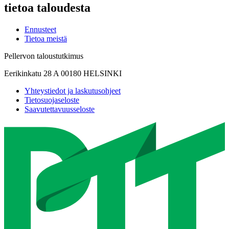
tietoa taloudesta
Ennusteet
Tietoa meistä
Pellervon taloustutkimus
Eerikinkatu 28 A 00180 HELSINKI
Yhteystiedot ja laskutusohjeet
Tietosuojaseloste
Saavutettavuusseloste