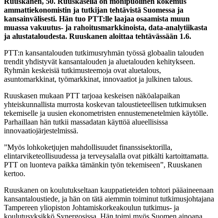
Ruuskanen, 50. Ruuskasella on monipuolinen kokemus
ammattiekonomistin ja tutkijan tehtävistä Suomessa ja
kansainvälisesti. Hän tuo PTT:lle laajaa osaamista muun
muassa vakuutus- ja rahoitusmarkkinoista, data-analytiikasta
ja alustataloudesta. Ruuskanen aloittaa tehtävässään 1.6.
PTT:n kansantalouden tutkimusryhmän työssä globaalin talouden
trendit yhdistyvät kansantalouden ja aluetalouden kehitykseen.
Ryhmän keskeisiä tutkimusteemoja ovat aluetalous,
asuntomarkkinat, työmarkkinat, innovaatiot ja julkinen talous.
Ruuskasen mukaan PTT tarjoaa keskeisen näköalapaikan
yhteiskunnallista murrosta koskevan taloustieteellisen tutkimuksen
tekemiselle ja uusien ekonometristen ennustemenetelmien käytölle.
Parhaillaan hän tutkii massadatan käyttöä alueellisissa
innovaatiojärjestelmissä.
”Myös lohkoketjujen mahdollisuudet finanssisektorilla,
elintarviketeollisuudessa ja terveysalalla ovat pitkälti kartoittamatta.
PTT on luonteva paikka tämänkin työn tekemiseen”, Ruuskanen
kertoo.
Ruuskanen on koulutukseltaan kauppatieteiden tohtori pääaineenaan
kansantaloustiede, ja hän on tätä aiemmin toiminut tutkimusjohtajana
Tampereen yliopiston Johtamiskorkeakoulun tutkimus- ja
koulutusyksikkö Synergosissa. Hän toimi myös Suomen ainoana