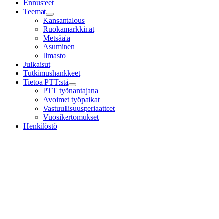
Ennusteet
Teemat
Child
Kansantalous
menu
Ruokamarkkinat
Metsäala
Asuminen
Ilmasto
Julkaisut
Tutkimushankkeet
Tietoa PTT:stä
Child
PTT työnantajana
menu
Avoimet työpaikat
Vastuullisuusperiaatteet
Vuosikertomukset
Henkilöstö