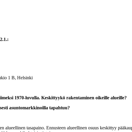
2.1.:
ukio 1 B, Helsinki
meksi 1970-luvulla. Keskittyykö rakentaminen oikeille alueille?
isesti asuntomarkkinoilla tapahtuu?
 alueellinen tasapaino. Ennusteen alueellinen osuus keskittyy pääka