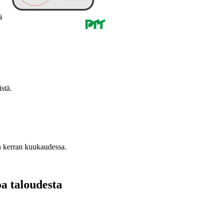
stä.
n kerran kuukaudessa.
oa taloudesta