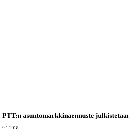
PTT:n asuntomarkkinaennuste julkistetaan 
9.1.2018