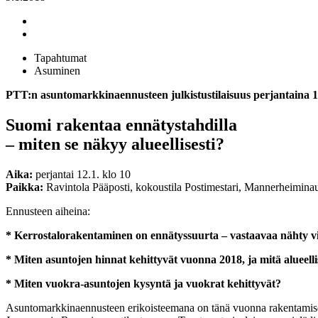
Tapahtumat
Asuminen
PTT:n asuntomarkkinaennusteen julkistustilaisuus perjantaina 1
Suomi rakentaa ennätystahdilla
– miten se näkyy alueellisesti?
Aika:
perjantai 12.1. klo 10
Paikka:
Ravintola Pääposti, kokoustila Postimestari, Mannerheimina
Ennusteen aiheina:
* Kerrostalorakentaminen on ennätyssuurta – vastaavaa nähty vii
* Miten asuntojen hinnat kehittyvät vuonna 2018, ja mitä alueell
* Miten vuokra-asuntojen kysyntä ja vuokrat kehittyvät?
Asuntomarkkinaennusteen erikoisteemana on tänä vuonna rakentamisen