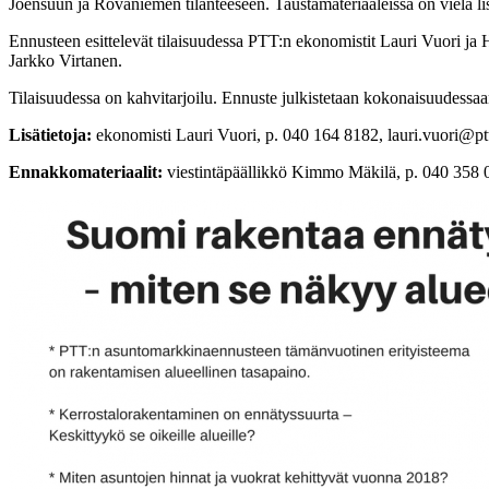
Joensuun ja Rovaniemen tilanteeseen. Taustamateriaaleissa on vielä lis
Ennusteen esittelevät tilaisuudessa PTT:n ekonomistit Lauri Vuori 
Jarkko Virtanen.
Tilaisuudessa on kahvitarjoilu. Ennuste julkistetaan kokonaisuudessa
Lisätietoja:
ekonomisti Lauri Vuori, p. 040 164 8182, lauri.vuori@ptt
Ennakkomateriaalit:
viestintäpäällikkö Kimmo Mäkilä, p. 040 358