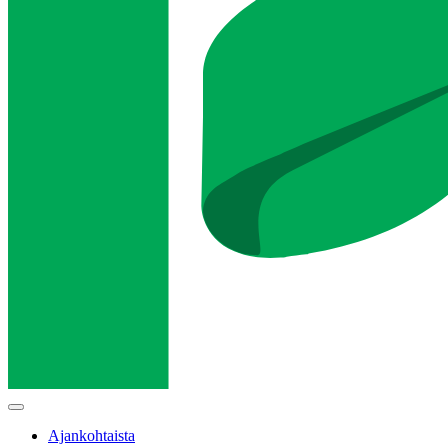
Main
menu
Ajankohtaista