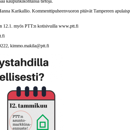
ää kaupunkikohtaisia tietoja.
ja Hanna Karikallio. Kommenttipuheenvuoron pitävät Tampereen apulais
an 12.1. myös PTT:n kotisivuilla www.ptt.fi
.fi
 0222, kimmo.makila@ptt.fi