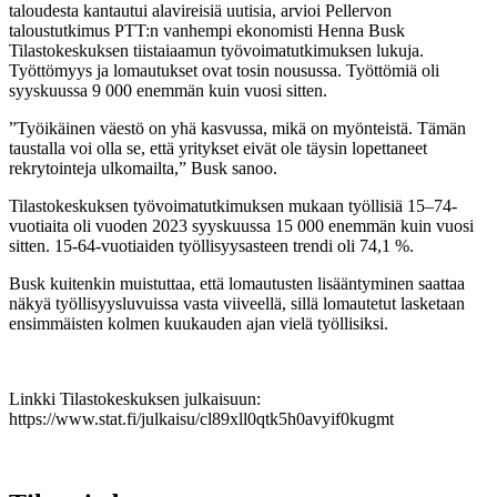
taloudesta kantautui alavireisiä uutisia, arvioi Pellervon
taloustutkimus PTT:n vanhempi ekonomisti Henna Busk
Tilastokeskuksen tiistaiaamun työvoimatutkimuksen lukuja.
Työttömyys ja lomautukset ovat tosin nousussa. Työttömiä oli
syyskuussa 9 000 enemmän kuin vuosi sitten.
”Työikäinen väestö on yhä kasvussa, mikä on myönteistä. Tämän
taustalla voi olla se, että yritykset eivät ole täysin lopettaneet
rekrytointeja ulkomailta,” Busk sanoo.
Tilastokeskuksen työvoimatutkimuksen mukaan työllisiä 15–74-
vuotiaita oli vuoden 2023 syyskuussa 15 000 enemmän kuin vuosi
sitten. 15-64-vuotiaiden työllisyysasteen trendi oli 74,1 %.
Busk kuitenkin muistuttaa, että lomautusten lisääntyminen saattaa
näkyä työllisyysluvuissa vasta viiveellä, sillä lomautetut lasketaan
ensimmäisten kolmen kuukauden ajan vielä työllisiksi.
Linkki Tilastokeskuksen julkaisuun:
https://www.stat.fi/julkaisu/cl89xll0qtk5h0avyif0kugmt