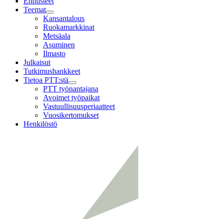
Ennusteet
Teemat
Child
Kansantalous
menu
Ruokamarkkinat
Metsäala
Asuminen
Ilmasto
Julkaisut
Tutkimushankkeet
Tietoa PTT:stä
Child
PTT työnantajana
menu
Avoimet työpaikat
Vastuullisuusperiaatteet
Vuosikertomukset
Henkilöstö