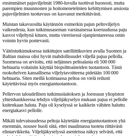
ensimmäiset pajuviljelmät 1980-luvulla tuottivat huonosti, mutta
parempien muunnosten ja hoitomenetelmien kehittymisen ansiosta
pajuviljelmien tuottavuus on kasvanut merkittävästi.
Muistan takavuosilta käytännön esimerkin pajun peltoviljelyn
vaikeudesta, kun tutkimusaseman varsinaisessa koeruudussa paju
kasvoi viljeltynä kituen, mutta viereisessä ojanpientareessa omin
voimin hyvin pontevasti.
Väitöstutkimuksessa tutkittujen satelliittikuvien avulla Suomen ja
Baltian maissa olisi hyvät mahdollisuudet viljellä pajua pellolla.
Suomessa on arvioitu, että neljännes peltoalasta eli 500 000
hehtaaria voitaisiin käyttää biopolttoaineiden tuotantoon. Tästä
ruokohelven kansallisena viljelytavoitteena pidetään 100 000
hehtaaria. Siten meillä kotimaassa peltoa on vielä reilusti
käytettävissä myös energiantuotantoon.
Pellervon taloudellisen tutkimuslaitoksen ja Joensuun yliopiston
yhteishankkeessa tehdyn viljelijäkyselyn mukaan pajua ei pellolle
kuitenkaan haluta. Paju oli kyselyssä se kaikkein vähiten haluttu
energiakasvi pellolle.
Mikäli tulevaisuudessa peltoja käytetään energiantuotantoon yhä
enemmän, nousee huoli siitä, ettei maailmassa tuoteta riittävästi
elintarvikkeita. Viljelijäkyselyssä asenteissa näkyy selvästi, että