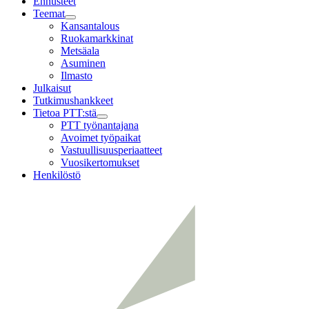
Ennusteet
Teemat
Child
Kansantalous
menu
Ruokamarkkinat
Metsäala
Asuminen
Ilmasto
Julkaisut
Tutkimushankkeet
Tietoa PTT:stä
Child
PTT työnantajana
menu
Avoimet työpaikat
Vastuullisuusperiaatteet
Vuosikertomukset
Henkilöstö