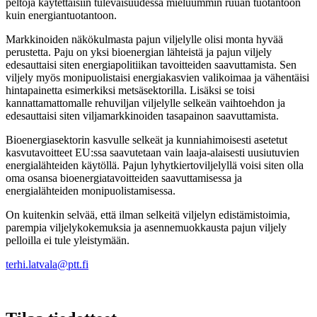
peltoja käytettäisiin tulevaisuudessa mieluummin ruuan tuotantoon
kuin energiantuotantoon.
Markkinoiden näkökulmasta pajun viljelylle olisi monta hyvää
perustetta. Paju on yksi bioenergian lähteistä ja pajun viljely
edesauttaisi siten energiapolitiikan tavoitteiden saavuttamista. Sen
viljely myös monipuolistaisi energiakasvien valikoimaa ja vähentäisi
hintapainetta esimerkiksi metsäsektorilla. Lisäksi se toisi
kannattamattomalle rehuviljan viljelylle selkeän vaihtoehdon ja
edesauttaisi siten viljamarkkinoiden tasapainon saavuttamista.
Bioenergiasektorin kasvulle selkeät ja kunniahimoisesti asetetut
kasvutavoitteet EU:ssa saavutetaan vain laaja-alaisesti uusiutuvien
energialähteiden käytöllä. Pajun lyhytkiertoviljelyllä voisi siten olla
oma osansa bioenergiatavoitteiden saavuttamisessa ja
energialähteiden monipuolistamisessa.
On kuitenkin selvää, että ilman selkeitä viljelyn edistämistoimia,
parempia viljelykokemuksia ja asennemuokkausta pajun viljely
pelloilla ei tule yleistymään.
terhi.latvala@ptt.fi