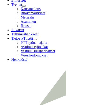
Ennusteet
Teemat
Child
Kansantalous
menu
Ruokamarkkinat
Metsäala
Asuminen
Ilmasto
Julkaisut
Tutkimushankkeet
Tietoa PTT:stä
Child
PTT työnantajana
menu
Avoimet työpaikat
Vastuullisuusperiaatteet
Vuosikertomukset
Henkilöstö