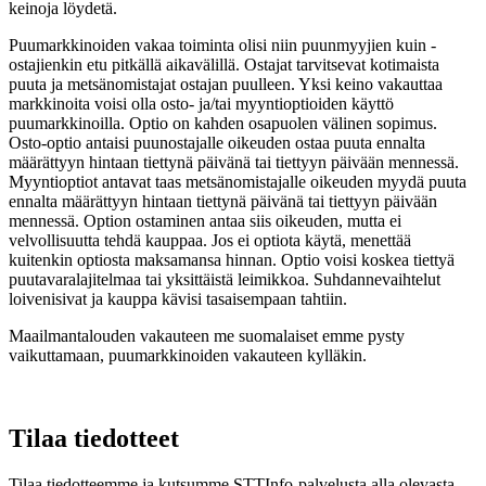
keinoja löydetä.
Puumarkkinoiden vakaa toiminta olisi niin puunmyyjien kuin -
ostajienkin etu pitkällä aikavälillä. Ostajat tarvitsevat kotimaista
puuta ja metsänomistajat ostajan puulleen. Yksi keino vakauttaa
markkinoita voisi olla osto- ja/tai myyntioptioiden käyttö
puumarkkinoilla. Optio on kahden osapuolen välinen sopimus.
Osto-optio antaisi puunostajalle oikeuden ostaa puuta ennalta
määrättyyn hintaan tiettynä päivänä tai tiettyyn päivään mennessä.
Myyntioptiot antavat taas metsänomistajalle oikeuden myydä puuta
ennalta määrättyyn hintaan tiettynä päivänä tai tiettyyn päivään
mennessä. Option ostaminen antaa siis oikeuden, mutta ei
velvollisuutta tehdä kauppaa. Jos ei optiota käytä, menettää
kuitenkin optiosta maksamansa hinnan. Optio voisi koskea tiettyä
puutavaralajitelmaa tai yksittäistä leimikkoa. Suhdannevaihtelut
loivenisivat ja kauppa kävisi tasaisempaan tahtiin.
Maailmantalouden vakauteen me suomalaiset emme pysty
vaikuttamaan, puumarkkinoiden vakauteen kylläkin.
Tilaa tiedotteet
Tilaa tiedotteemme ja kutsumme STTInfo-palvelusta alla olevasta