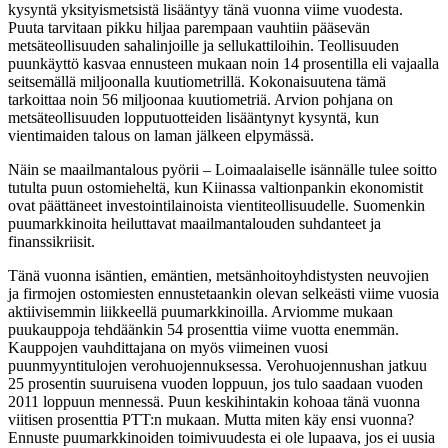
kysyntä yksityismetsistä lisääntyy tänä vuonna viime vuodesta.
Puuta tarvitaan pikku hiljaa parempaan vauhtiin pääsevän
metsäteollisuuden sahalinjoille ja sellukattiloihin. Teollisuuden
puunkäyttö kasvaa ennusteen mukaan noin 14 prosentilla eli vajaalla
seitsemällä miljoonalla kuutiometrillä. Kokonaisuutena tämä
tarkoittaa noin 56 miljoonaa kuutiometriä. Arvion pohjana on
metsäteollisuuden lopputuotteiden lisääntynyt kysyntä, kun
vientimaiden talous on laman jälkeen elpymässä.
Näin se maailmantalous pyörii – Loimaalaiselle isännälle tulee soitto
tutulta puun ostomieheltä, kun Kiinassa valtionpankin ekonomistit
ovat päättäneet investointilainoista vientiteollisuudelle. Suomenkin
puumarkkinoita heiluttavat maailmantalouden suhdanteet ja
finanssikriisit.
Tänä vuonna isäntien, emäntien, metsänhoitoyhdistysten neuvojien
ja firmojen ostomiesten ennustetaankin olevan selkeästi viime vuosia
aktiivisemmin liikkeellä puumarkkinoilla. Arviomme mukaan
puukauppoja tehdäänkin 54 prosenttia viime vuotta enemmän.
Kauppojen vauhdittajana on myös viimeinen vuosi
puunmyyntitulojen verohuojennuksessa. Verohuojennushan jatkuu
25 prosentin suuruisena vuoden loppuun, jos tulo saadaan vuoden
2011 loppuun mennessä. Puun keskihintakin kohoaa tänä vuonna
viitisen prosenttia PTT:n mukaan. Mutta miten käy ensi vuonna?
Ennuste puumarkkinoiden toimivuudesta ei ole lupaava, jos ei uusia