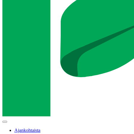
Main
menu
Ajankohtaista