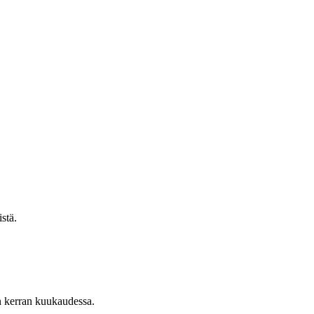
stä.
n kerran kuukaudessa.