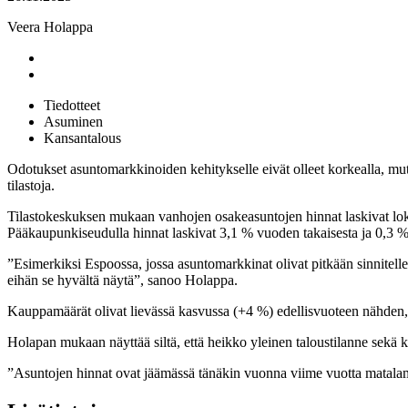
Veera Holappa
Tiedotteet
Asuminen
Kansantalous
Odotukset asuntomarkkinoiden kehitykselle eivät olleet korkealla, mu
tilastoja.
Tilastokeskuksen mukaan vanhojen osakeasuntojen hinnat laskivat lo
Pääkaupunkiseudulla hinnat laskivat 3,1 % vuoden takaisesta ja 0,3 %
”Esimerkiksi Espoossa, jossa asuntomarkkinat olivat pitkään sinnitellee
eihän se hyvältä näytä”, sanoo Holappa.
Kauppamäärät olivat lievässä kasvussa (+4 %) edellisvuoteen nähden
Holapan mukaan näyttää siltä, että heikko yleinen taloustilanne sekä k
”Asuntojen hinnat ovat jäämässä tänäkin vuonna viime vuotta matalam