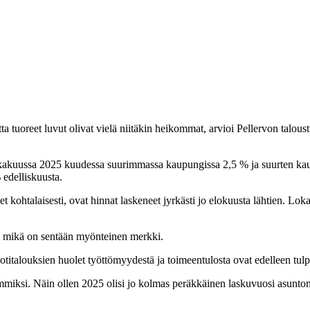
tta tuoreet luvut olivat vielä niitäkin heikommat, arvioi Pellervon t
kakuussa 2025 kuudessa suurimmassa kaupungissa 2,5 % ja suurten kau
 edelliskuusta.
t kohtalaisesti, ovat hinnat laskeneet jyrkästi jo elokuusta lähtien. Lok
, mikä on sentään myönteinen merkki.
otitalouksien huolet työttömyydestä ja toimeentulosta ovat edelleen tulp
miksi. Näin ollen 2025 olisi jo kolmas peräkkäinen laskuvuosi asuntom