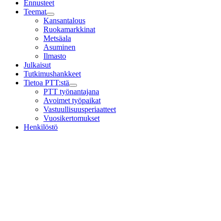
Ennusteet
Teemat
Child
Kansantalous
menu
Ruokamarkkinat
Metsäala
Asuminen
Ilmasto
Julkaisut
Tutkimushankkeet
Tietoa PTT:stä
Child
PTT työnantajana
menu
Avoimet työpaikat
Vastuullisuusperiaatteet
Vuosikertomukset
Henkilöstö