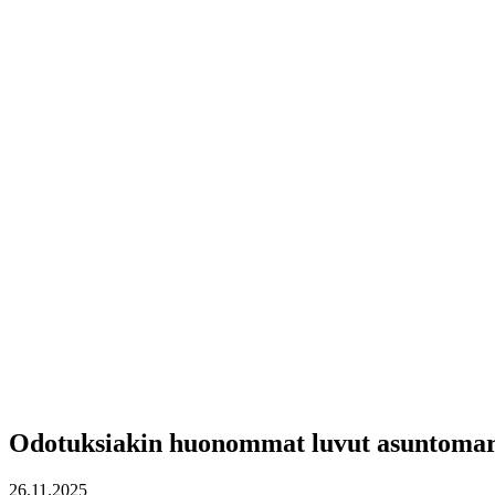
Odotuksiakin huonommat luvut asuntomar
26.11.2025