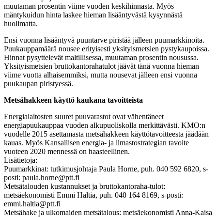
muutaman prosentin viime vuoden keskihinnasta. Myös
mäntykuidun hinta laskee hieman lisääntyvästä kysynnästä
huolimatta.
Ensi vuonna lisääntyvä puuntarve piristää jälleen puumarkkinoita.
Puukauppamäärä nousee erityisesti yksityismetsien pystykaupoissa.
Hinnat pysyttelevät maltillisessa, muutaman prosentin nousussa.
Yksityismetsien bruttokantorahatulot jäävät tänä vuonna hieman
viime vuotta alhaisemmiksi, mutta nousevat jälleen ensi vuonna
puukaupan piristyessä.
Metsähakkeen käyttö kaukana tavoitteista
Energialaitosten suuret puuvarastot ovat vähentäneet
energiapuukauppaa vuoden alkupuoliskolla merkittävästi. KMO:n
vuodelle 2015 asettamasta metsähakkeen käyttötavoitteesta jäädään
kauas. Myös Kansallisen energia- ja ilmastostrategian tavoite
vuoteen 2020 mennessä on haasteellinen.
Lisätietoja:
Puumarkkinat: tutkimusjohtaja Paula Horne, puh. 040 592 6820, s-
posti: paula.horne@ptt.fi
Metsätalouden kustannukset ja bruttokantoraha-tulot:
metsäekonomisti Emmi Haltia, puh. 040 164 8169, s-posti:
emmi.haltia@ptt.fi
Metsähake ja ulkomaiden metsätalous: metsäekonomisti Anna-Kaisa