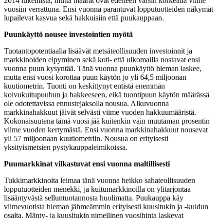
2014 lukemista, mutta määrät ovat edelleen varsin korkealla viime
vuosiin verrattuna. Ensi vuonna parantuvat lopputuotteiden näkymät
lupailevat kasvua sekä hakkuisiin että puukauppaan.
Puunkäyttö nousee investointien myötä
Tuotantopotentiaalia lisäävät metsäteollisuuden investoinnit ja
markkinoiden elpyminen sekä koti- että ulkomailla nostavat ensi
vuonna puun kysyntää. Tänä vuonna puunkäyttö hieman laskee,
mutta ensi vuosi korottaa puun käytön jo yli 64,5 miljoonan
kuutiometrin. Tuonti on keskittynyt entistä enemmän
koivukuitupuuhun ja hakkeeseen, eikä tuontipuun käytön määrässä
ole odotettavissa ennustejaksolla nousua. Alkuvuonna
markkinahakkuut jäivät selvästi viime vuoden hakkuumääristä.
Kokonaisuutena tämä vuosi jää kuitenkin vain muutaman prosentin
viime vuoden kertymästä. Ensi vuonna markkinahakkuut nousevat
yli 57 miljoonaan kuutiometriin. Nousua on erityisesti
yksityismetsien pystykauppaleimikoissa.
Puumarkkinat vilkastuvat ensi vuonna maltillisesti
Tukkimarkkinoita leimaa tänä vuonna heikko sahateollisuuden
lopputuotteiden menekki, ja kuitumarkkinoilla on ylitarjontaa
lisääntyvästä selluntuotannosta huolimatta. Puukauppa käy
viimevuotista hieman jähmeämmin erityisesti kuusitukin ja -kuidun
osalta. Mänty- ja kuusitukin nimellinen vuosihinta laskevat