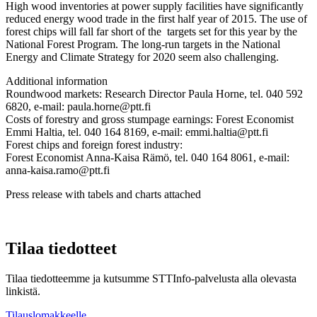
High wood inventories at power supply facilities have significantly
reduced energy wood trade in the first half year of 2015. The use of
forest chips will fall far short of the targets set for this year by the
National Forest Program. The long-run targets in the National
Energy and Climate Strategy for 2020 seem also challenging.
Additional information
Roundwood markets: Research Director Paula Horne, tel. 040 592
6820, e-mail: paula.horne@ptt.fi
Costs of forestry and gross stumpage earnings: Forest Economist
Emmi Haltia, tel. 040 164 8169, e-mail: emmi.haltia@ptt.fi
Forest chips and foreign forest industry:
Forest Economist Anna-Kaisa Rämö, tel. 040 164 8061, e-mail:
anna-kaisa.ramo@ptt.fi
Press release with tabels and charts attached
Tilaa tiedotteet
Tilaa tiedotteemme ja kutsumme STTInfo-palvelusta alla olevasta
linkistä.
Tilauslomakkeelle