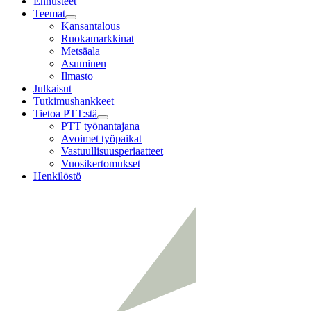
Ennusteet
Teemat
Child
Kansantalous
menu
Ruokamarkkinat
Metsäala
Asuminen
Ilmasto
Julkaisut
Tutkimushankkeet
Tietoa PTT:stä
Child
PTT työnantajana
menu
Avoimet työpaikat
Vastuullisuusperiaatteet
Vuosikertomukset
Henkilöstö