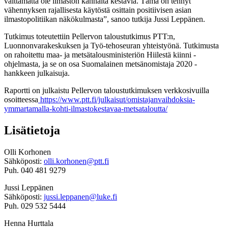
välttämättä ole ilmaston kannalta kestäviä. Tämä on tehnyt
vähennyksen rajallisesta käytöstä osittain positiivisen asian
ilmastopolitiikan näkökulmasta”, sanoo tutkija Jussi Leppänen.
Tutkimus toteutettiin Pellervon taloustutkimus PTT:n,
Luonnonvarakeskuksen ja Työ-tehoseuran yhteistyönä. Tutkimusta
on rahoitettu maa- ja metsätalousministeriön Hiilestä kiinni -
ohjelmasta, ja se on osa Suomalainen metsänomistaja 2020 -
hankkeen julkaisuja.
Raportti on julkaistu Pellervon taloustutkimuksen verkkosivuilla
osoitteessa
https://www.ptt.fi/julkaisut/omistajanvaihdoksia-
ymmartamalla-kohti-ilmastokestavaa-metsataloutta/
Lisätietoja
Olli Korhonen
Sähköposti:
olli.korhonen@ptt.fi
Puh. 040 481 9279
Jussi Leppänen
Sähköposti:
jussi.leppanen@luke.fi
Puh. 029 532 5444
Henna Hurttala