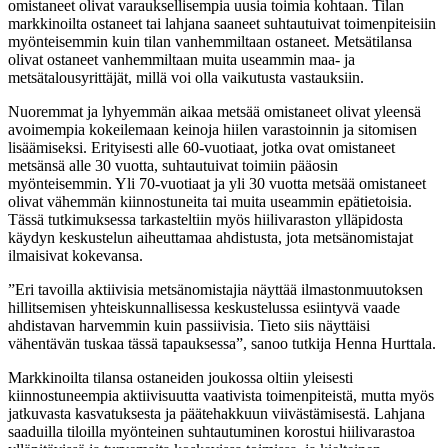
omistaneet olivat varauksellisempia uusia toimia kohtaan. Tilan
markkinoilta ostaneet tai lahjana saaneet suhtautuivat toimenpiteisiin
myönteisemmin kuin tilan vanhemmiltaan ostaneet. Metsätilansa
olivat ostaneet vanhemmiltaan muita useammin maa- ja
metsätalousyrittäjät, millä voi olla vaikutusta vastauksiin.
Nuoremmat ja lyhyemmän aikaa metsää omistaneet olivat yleensä
avoimempia kokeilemaan keinoja hiilen varastoinnin ja sitomisen
lisäämiseksi. Erityisesti alle 60-vuotiaat, jotka ovat omistaneet
metsänsä alle 30 vuotta, suhtautuivat toimiin pääosin
myönteisemmin. Yli 70-vuotiaat ja yli 30 vuotta metsää omistaneet
olivat vähemmän kiinnostuneita tai muita useammin epätietoisia.
Tässä tutkimuksessa tarkasteltiin myös hiilivaraston ylläpidosta
käydyn keskustelun aiheuttamaa ahdistusta, jota metsänomistajat
ilmaisivat kokevansa.
”Eri tavoilla aktiivisia metsänomistajia näyttää ilmastonmuutoksen
hillitsemisen yhteiskunnallisessa keskustelussa esiintyvä vaade
ahdistavan harvemmin kuin passiivisia. Tieto siis näyttäisi
vähentävän tuskaa tässä tapauksessa”, sanoo tutkija Henna Hurttala.
Markkinoilta tilansa ostaneiden joukossa oltiin yleisesti
kiinnostuneempia aktiivisuutta vaativista toimenpiteistä, mutta myös
jatkuvasta kasvatuksesta ja päätehakkuun viivästämisestä. Lahjana
saaduilla tiloilla myönteinen suhtautuminen korostui hiilivarastoa