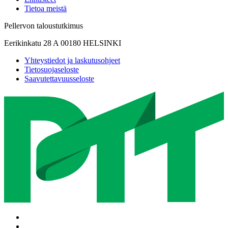
Tietoa meistä
Pellervon taloustutkimus
Eerikinkatu 28 A 00180 HELSINKI
Yhteystiedot ja laskutusohjeet
Tietosuojaseloste
Saavutettavuusseloste