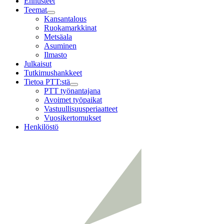
Ennusteet
Teemat
Child
Kansantalous
menu
Ruokamarkkinat
Metsäala
Asuminen
Ilmasto
Julkaisut
Tutkimushankkeet
Tietoa PTT:stä
Child
PTT työnantajana
menu
Avoimet työpaikat
Vastuullisuusperiaatteet
Vuosikertomukset
Henkilöstö