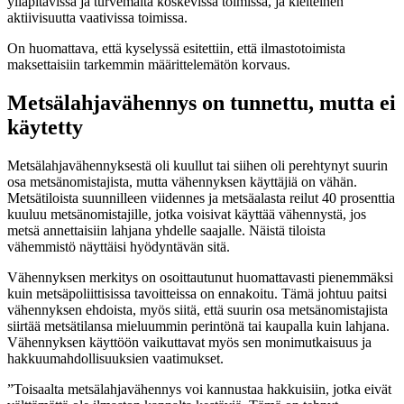
ylläpitävissä ja turvemaita koskevissa toimissa, ja kielteinen
aktiivisuutta vaativissa toimissa.
On huomattava, että kyselyssä esitettiin, että ilmastotoimista
maksettaisiin tarkemmin määrittelemätön korvaus.
Metsälahjavähennys on tunnettu, mutta ei
käytetty
Metsälahjavähennyksestä oli kuullut tai siihen oli perehtynyt suurin
osa metsänomistajista, mutta vähennyksen käyttäjiä on vähän.
Metsätiloista suunnilleen viidennes ja metsäalasta reilut 40 prosenttia
kuuluu metsänomistajille, jotka voisivat käyttää vähennystä, jos
metsä annettaisiin lahjana yhdelle saajalle. Näistä tiloista
vähemmistö näyttäisi hyödyntävän sitä.
Vähennyksen merkitys on osoittautunut huomattavasti pienemmäksi
kuin metsäpoliittisissa tavoitteissa on ennakoitu. Tämä johtuu paitsi
vähennyksen ehdoista, myös siitä, että suurin osa metsänomistajista
siirtää metsätilansa mieluummin perintönä tai kaupalla kuin lahjana.
Vähennyksen käyttöön vaikuttavat myös sen monimutkaisuus ja
hakkuumahdollisuuksien vaatimukset.
”Toisaalta metsälahjavähennys voi kannustaa hakkuisiin, jotka eivät