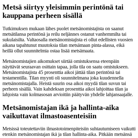
Metsä siirtyy yleisimmin perintönä tai
kauppana perheen sisällä
Tutkimuksen mukaan lähes puolet metsänomistajista on saanut
metsätilansa perintönä ja reilu neljännes ostanut vanhemmilta tai
sukulaisilta. Valtaosalla metsänomistajista ei ollut edellisten vuosien
aikana tapahtunut muutoksia tilan metsämaan pinta-alassa, eikä
heillä ollut suunnitelmia ostaa lisää metsämaata.
Metsänomistajien aikomukset siirtää omistuksensa eteenpäin
näyttävät seuraavan osittain tapaa, jolla tila on saatu omistukseen.
Metsänomistajista 45 prosenttia aikoi jättää tilan perintönä tai
testamentilla. Tilan myynti oli suunnitelmana joka kuudennella
metsänomistajalla. Heistä suurin osa aikoi myydä tilan suvun tai
perheen sisällä. Vain kahdeksan prosenttia aikoi lahjoittaa tilan ja
lahjoista vain kolmasosan arvioitiin päätyvän yhdelle lahjansaajalle.
Metsänomistajan ikä ja hallinta-aika
vaikuttavat ilmastoasenteisiin
Metsissä toteutettaviin ilmastotoimenpiteisiin suhtautumiseen vaikutti
etenkin metsänomistajan ikä ja tilan hallinta-aika. Pitkään metsänsä