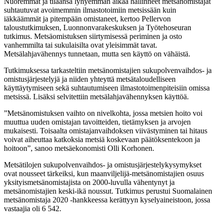
Nuoremmat ja tilaansa lyhyemmän aikaa hallinneet metsänomistajat
suhtautuvat avoimemmin ilmastotoimiin metsissään kuin
iäkkäämmät ja pitempään omistaneet, kertoo Pellervon
taloustutkimuksen, Luonnonvarakeskuksen ja Työtehoseuran
tutkimus. Metsäomistuksen siirtymisessä periminen ja osto
vanhemmilta tai sukulaisilta ovat yleisimmät tavat.
Metsälahjavähennys tunnetaan, mutta sen käyttö on vähäistä.
Tutkimuksessa tarkasteltiin metsänomistajien sukupolvenvaihdos- ja
omistusjärjestelyjä ja niiden yhteyttä metsätaloudelliseen
käyttäytymiseen sekä suhtautumiseen ilmastotoimenpiteisiin omissa
metsissä. Lisäksi selvitettiin metsälahjavähennyksen käyttöä.
”Metsänomistuksen vaihto on nivelkohta, jossa metsien hoito voi
muuttua uuden omistajan tavoitteiden, tietämyksen ja arvojen
mukaisesti. Toisaalta omistajanvaihdoksen viivästyminen tai hitaus
voivat aiheuttaa katkoksia metsiä koskevaan päätöksentekoon ja
hoitoon”, sanoo metsäekonomisti Olli Korhonen.
Metsätilojen sukupolvenvaihdos- ja omistusjärjestelykysymykset
ovat nousseet tärkeiksi, kun maanviljelijä-metsänomistajien osuus
yksityismetsänomistajista on 2000-luvulla vähentynyt ja
metsänomistajien keski-ikä noussut. Tutkimus perustui Suomalainen
metsänomistaja 2020 -hankkeessa kerättyyn kyselyaineistoon, jossa
vastaajia oli 6 542.