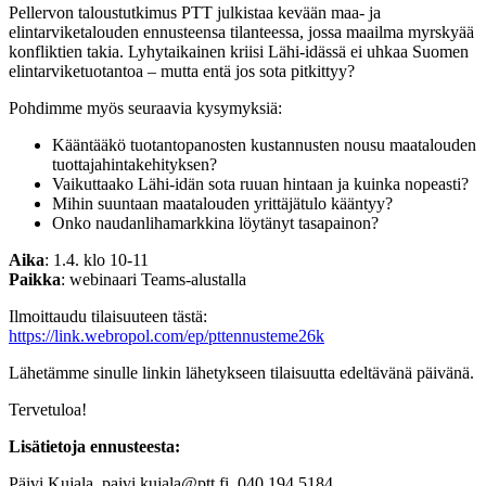
Pellervon taloustutkimus PTT julkistaa kevään maa- ja
elintarviketalouden ennusteensa tilanteessa, jossa maailma myrskyää
konfliktien takia. Lyhytaikainen kriisi Lähi-idässä ei uhkaa Suomen
elintarviketuotantoa – mutta entä jos sota pitkittyy?
Pohdimme myös seuraavia kysymyksiä:
Kääntääkö tuotantopanosten kustannusten nousu maatalouden
tuottajahintakehityksen?
Vaikuttaako Lähi-idän sota ruuan hintaan ja kuinka nopeasti?
Mihin suuntaan maatalouden yrittäjätulo kääntyy?
Onko naudanlihamarkkina löytänyt tasapainon?
Aika
: 1.4. klo 10-11
Paikka
: webinaari Teams-alustalla
Ilmoittaudu tilaisuuteen tästä:
https://link.webropol.com/ep/pttennusteme26k
Lähetämme sinulle linkin lähetykseen tilaisuutta edeltävänä päivänä.
Tervetuloa!
Lisätietoja ennusteesta:
Päivi Kujala, paivi.kujala@ptt.fi, 040 194 5184