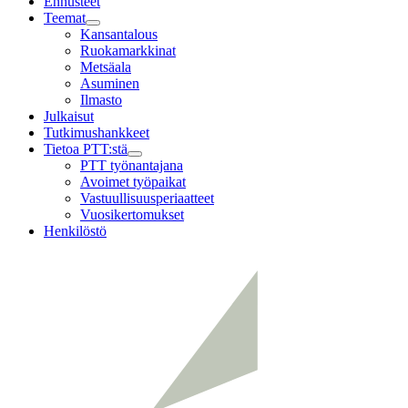
Ennusteet
Teemat
Child
Kansantalous
menu
Ruokamarkkinat
Metsäala
Asuminen
Ilmasto
Julkaisut
Tutkimushankkeet
Tietoa PTT:stä
Child
PTT työnantajana
menu
Avoimet työpaikat
Vastuullisuusperiaatteet
Vuosikertomukset
Henkilöstö