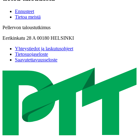
Ennusteet
Tietoa meistä
Pellervon taloustutkimus
Eerikinkatu 28 A 00180 HELSINKI
Yhteystiedot ja laskutusohjeet
Tietosuojaseloste
Saavutettavuusseloste