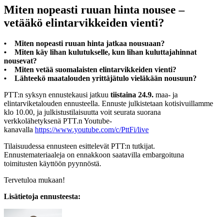
Miten nopeasti ruuan hinta nousee –
vetääkö elintarvikkeiden vienti?
• Miten nopeasti ruuan hinta jatkaa nousuaan?
• Miten käy lihan kulutukselle, kun lihan kuluttajahinnat
nousevat?
• Miten vetää suomalaisten elintarvikkeiden vienti?
• Lähteekö maatalouden yrittäjätulo vieläkään nousuun?
PTT:n syksyn ennustekausi jatkuu
tiistaina 24.9.
maa- ja
elintarviketalouden ennusteella. Ennuste julkistetaan kotisivuillamme
klo 10.00, ja julkistustilaisuutta voit seurata suorana
verkkolähetyksenä PTT.n Youtube-
kanavalla
https://www.youtube.com/c/PttFi/live
Tilaisuudessa ennusteen esittelevät PTT:n tutkijat.
Ennustemateriaaleja on ennakkoon saatavilla embargoituna
toimitusten käyttöön pyynnöstä.
Tervetuloa mukaan!
Lisätietoja ennusteesta: