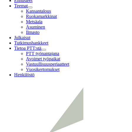
Ennusteet
Teemat
Child
Kansantalous
menu
Ruokamarkkinat
Metsäala
Asuminen
Ilmasto
Julkaisut
Tutkimushankkeet
Tietoa PTT:stä
Child
PTT työnantajana
menu
Avoimet työpaikat
Vastuullisuusperiaatteet
Vuosikertomukset
Henkilöstö