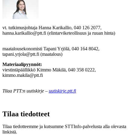
vt. tutkimusjohtaja Hanna Karikallio, 040 126 2077,
hanna.karikallio@ptt.fi (elintarviketeollisuus ja ruuan hinta)
maatalousekonomisti Tapani Yrjölä, 040 164 8042,
tapani.yrjola@ptt.fi (maatalous)
Materiaalipyynnöt:
viestintäpäällikkö Kimmo Mäkilä, 040 358 0222,
kimmo.makila@ptt.fi
Tilaa PTT:n uutiskirje –
uutiskirje.ptt.fi
Tilaa tiedotteet
Tilaa tiedotteemme ja kutsumme STTInfo-palvelusta alla olevasta
linkistä.