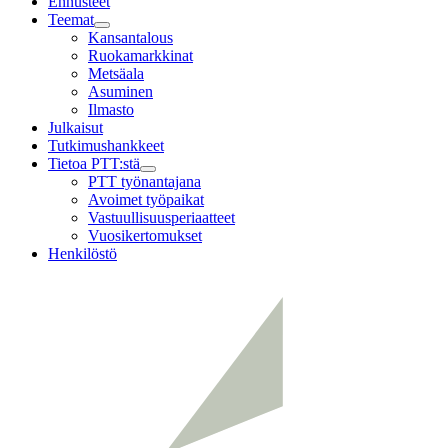
Ennusteet
Teemat
Child
Kansantalous
menu
Ruokamarkkinat
Metsäala
Asuminen
Ilmasto
Julkaisut
Tutkimushankkeet
Tietoa PTT:stä
Child
PTT työnantajana
menu
Avoimet työpaikat
Vastuullisuusperiaatteet
Vuosikertomukset
Henkilöstö