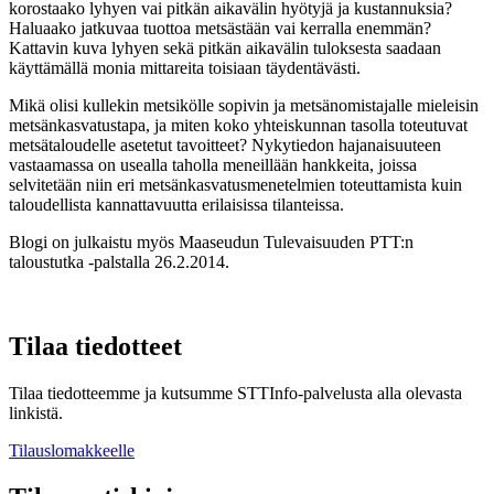
korostaako lyhyen vai pitkän aikavälin hyötyjä ja kustannuksia?
Haluaako jatkuvaa tuottoa metsästään vai kerralla enemmän?
Kattavin kuva lyhyen sekä pitkän aikavälin tuloksesta saadaan
käyttämällä monia mittareita toisiaan täydentävästi.
Mikä olisi kullekin metsikölle sopivin ja metsänomistajalle mieleisin
metsänkasvatustapa, ja miten koko yhteiskunnan tasolla toteutuvat
metsätaloudelle asetetut tavoitteet? Nykytiedon hajanaisuuteen
vastaamassa on usealla taholla meneillään hankkeita, joissa
selvitetään niin eri metsänkasvatusmenetelmien toteuttamista kuin
taloudellista kannattavuutta erilaisissa tilanteissa.
Blogi on julkaistu myös Maaseudun Tulevaisuuden PTT:n
taloustutka -palstalla 26.2.2014.
Tilaa tiedotteet
Tilaa tiedotteemme ja kutsumme STTInfo-palvelusta alla olevasta
linkistä.
Tilauslomakkeelle