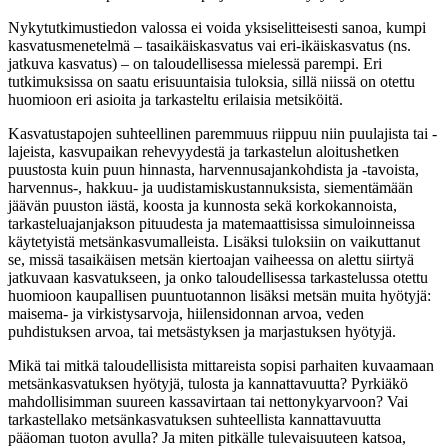
Nykytutkimustiedon valossa ei voida yksiselitteisesti sanoa, kumpi
kasvatusmenetelmä – tasaikäiskasvatus vai eri-ikäiskasvatus (ns.
jatkuva kasvatus) – on taloudellisessa mielessä parempi. Eri
tutkimuksissa on saatu erisuuntaisia tuloksia, sillä niissä on otettu
huomioon eri asioita ja tarkasteltu erilaisia metsiköitä.
Kasvatustapojen suhteellinen paremmuus riippuu niin puulajista tai -
lajeista, kasvupaikan rehevyydestä ja tarkastelun aloitushetken
puustosta kuin puun hinnasta, harvennusajankohdista ja -tavoista,
harvennus-, hakkuu- ja uudistamiskustannuksista, siementämään
jäävän puuston iästä, koosta ja kunnosta sekä korkokannoista,
tarkasteluajanjakson pituudesta ja matemaattisissa simuloinneissa
käytetyistä metsänkasvumalleista. Lisäksi tuloksiin on vaikuttanut
se, missä tasaikäisen metsän kiertoajan vaiheessa on alettu siirtyä
jatkuvaan kasvatukseen, ja onko taloudellisessa tarkastelussa otettu
huomioon kaupallisen puuntuotannon lisäksi metsän muita hyötyjä:
maisema- ja virkistysarvoja, hiilensidonnan arvoa, veden
puhdistuksen arvoa, tai metsästyksen ja marjastuksen hyötyjä.
Mikä tai mitkä taloudellisista mittareista sopisi parhaiten kuvaamaan
metsänkasvatuksen hyötyjä, tulosta ja kannattavuutta? Pyrkiäkö
mahdollisimman suureen kassavirtaan tai nettonykyarvoon? Vai
tarkastellako metsänkasvatuksen suhteellista kannattavuutta
pääoman tuoton avulla? Ja miten pitkälle tulevaisuuteen katsoa,