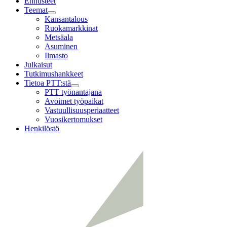
Ennusteet
Teemat
Child
Kansantalous
menu
Ruokamarkkinat
Metsäala
Asuminen
Ilmasto
Julkaisut
Tutkimushankkeet
Tietoa PTT:stä
Child
PTT työnantajana
menu
Avoimet työpaikat
Vastuullisuusperiaatteet
Vuosikertomukset
Henkilöstö