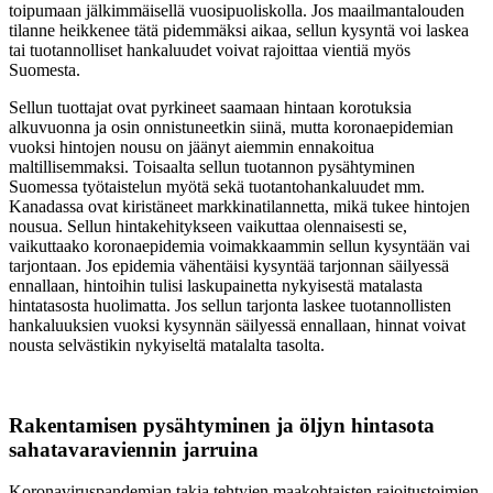
toipumaan jälkimmäisellä vuosipuoliskolla. Jos maailmantalouden
tilanne heikkenee tätä pidemmäksi aikaa, sellun kysyntä voi laskea
tai tuotannolliset hankaluudet voivat rajoittaa vientiä myös
Suomesta.
Sellun tuottajat ovat pyrkineet saamaan hintaan korotuksia
alkuvuonna ja osin onnistuneetkin siinä, mutta koronaepidemian
vuoksi hintojen nousu on jäänyt aiemmin ennakoitua
maltillisemmaksi. Toisaalta sellun tuotannon pysähtyminen
Suomessa työtaistelun myötä sekä tuotantohankaluudet mm.
Kanadassa ovat kiristäneet markkinatilannetta, mikä tukee hintojen
nousua. Sellun hintakehitykseen vaikuttaa olennaisesti se,
vaikuttaako koronaepidemia voimakkaammin sellun kysyntään vai
tarjontaan. Jos epidemia vähentäisi kysyntää tarjonnan säilyessä
ennallaan, hintoihin tulisi laskupainetta nykyisestä matalasta
hintatasosta huolimatta. Jos sellun tarjonta laskee tuotannollisten
hankaluuksien vuoksi kysynnän säilyessä ennallaan, hinnat voivat
nousta selvästikin nykyiseltä matalalta tasolta.
Rakentamisen pysähtyminen ja öljyn hintasota
sahatavaraviennin jarruina
Koronaviruspandemian takia tehtyjen maakohtaisten rajoitustoimien