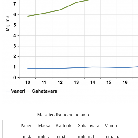
Metsäteollisuuden tuotanto
Paperi
Massa
Kartonki
Sahatavara
Vaneri
milj.t.
milj.t.
milj.t.
milj. m3
milj. m3