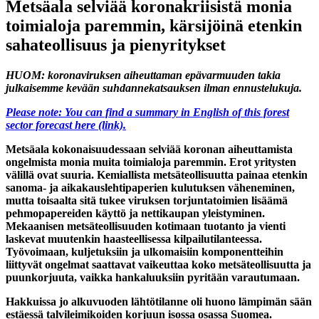
Metsäala selviää koronakriisistä monia
toimialoja paremmin, kärsijöinä etenkin
sahateollisuus ja pienyritykset
HUOM: koronaviruksen aiheuttaman epävarmuuden takia
julkaisemme kevään suhdannekatsauksen ilman ennustelukuja.
Please note: You can find a summary in English of this forest
sector forecast here (link).
Metsäala kokonaisuudessaan selviää koronan aiheuttamista
ongelmista monia muita toimialoja paremmin. Erot yritysten
välillä ovat suuria. Kemiallista metsäteollisuutta painaa etenkin
sanoma- ja aikakauslehtipaperien kulutuksen väheneminen,
mutta toisaalta sitä tukee viruksen torjuntatoimien lisäämä
pehmopapereiden käyttö ja nettikaupan yleistyminen.
Mekaanisen metsäteollisuuden kotimaan tuotanto ja vienti
laskevat muutenkin haasteellisessa kilpailutilanteessa.
Työvoimaan, kuljetuksiin ja ulkomaisiin komponentteihin
liittyvät ongelmat saattavat vaikeuttaa koko metsäteollisuutta ja
puunkorjuuta, vaikka hankaluuksiin pyritään varautumaan.
Hakkuissa jo alkuvuoden lähtötilanne oli huono lämpimän sään
estäessä talvileimikoiden korjuun isossa osassa Suomea.