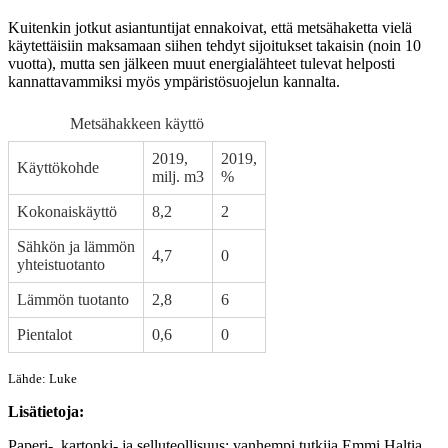
Kuitenkin jotkut asiantuntijat ennakoivat, että metsähaketta vielä
käytettäisiin maksamaan siihen tehdyt sijoitukset takaisin (noin 10
vuotta), mutta sen jälkeen muut energialähteet tulevat helposti
kannattavammiksi myös ympäristösuojelun kannalta.
Metsähakkeen käyttö
2019,
2019,
Käyttökohde
milj. m3
%
Kokonaiskäyttö
8,2
2
Sähkön ja lämmön
4,7
0
yhteistuotanto
Lämmön tuotanto
2,8
6
Pientalot
0,6
0
Lähde: Luke
Lisätietoja:
Paperi-, kartonki- ja selluteollisuus: vanhempi tutkija Emmi Haltia,