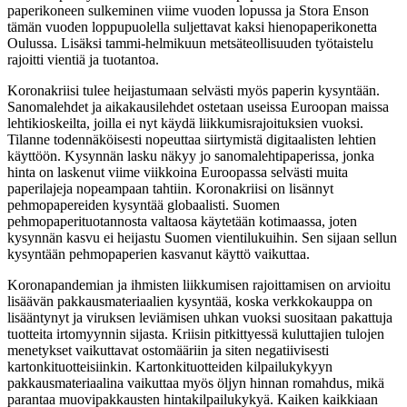
paperikoneen sulkeminen viime vuoden lopussa ja Stora Enson
tämän vuoden loppupuolella suljettavat kaksi hienopaperikonetta
Oulussa. Lisäksi tammi-helmikuun metsäteollisuuden työtaistelu
rajoitti vientiä ja tuotantoa.
Koronakriisi tulee heijastumaan selvästi myös paperin kysyntään.
Sanomalehdet ja aikakausilehdet ostetaan useissa Euroopan maissa
lehtikioskeilta, joilla ei nyt käydä liikkumisrajoituksien vuoksi.
Tilanne todennäköisesti nopeuttaa siirtymistä digitaalisten lehtien
käyttöön. Kysynnän lasku näkyy jo sanomalehtipaperissa, jonka
hinta on laskenut viime viikkoina Euroopassa selvästi muita
paperilajeja nopeampaan tahtiin. Koronakriisi on lisännyt
pehmopapereiden kysyntää globaalisti. Suomen
pehmopaperituotannosta valtaosa käytetään kotimaassa, joten
kysynnän kasvu ei heijastu Suomen vientilukuihin. Sen sijaan sellun
kysyntään pehmopaperien kasvanut käyttö vaikuttaa.
Koronapandemian ja ihmisten liikkumisen rajoittamisen on arvioitu
lisäävän pakkausmateriaalien kysyntää, koska verkkokauppa on
lisääntynyt ja viruksen leviämisen uhkan vuoksi suositaan pakattuja
tuotteita irtomyynnin sijasta. Kriisin pitkittyessä kuluttajien tulojen
menetykset vaikuttavat ostomääriin ja siten negatiivisesti
kartonkituotteisiinkin. Kartonkituotteiden kilpailukykyyn
pakkausmateriaalina vaikuttaa myös öljyn hinnan romahdus, mikä
parantaa muovipakkausten hintakilpailukykyä. Kaiken kaikkiaan