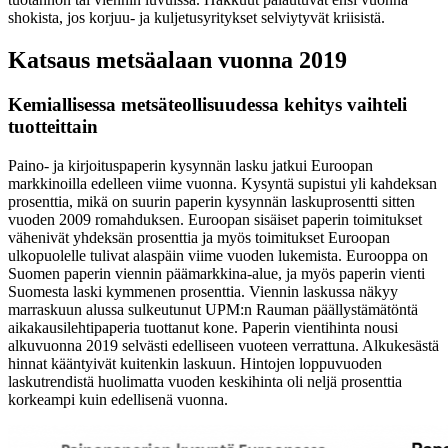
shokista, jos korjuu- ja kuljetusyritykset selviytyvät kriisistä.
Katsaus metsäalaan vuonna 2019
Kemiallisessa metsäteollisuudessa kehitys vaihteli
tuotteittain
Paino- ja kirjoituspaperin kysynnän lasku jatkui Euroopan
markkinoilla edelleen viime vuonna. Kysyntä supistui yli kahdeksan
prosenttia, mikä on suurin paperin kysynnän laskuprosentti sitten
vuoden 2009 romahduksen. Euroopan sisäiset paperin toimitukset
vähenivät yhdeksän prosenttia ja myös toimitukset Euroopan
ulkopuolelle tulivat alaspäin viime vuoden lukemista. Eurooppa on
Suomen paperin viennin päämarkkina-alue, ja myös paperin vienti
Suomesta laski kymmenen prosenttia. Viennin laskussa näkyy
marraskuun alussa sulkeutunut UPM:n Rauman päällystämätöntä
aikakausilehtipaperia tuottanut kone. Paperin vientihinta nousi
alkuvuonna 2019 selvästi edelliseen vuoteen verrattuna. Alkukesästä
hinnat kääntyivät kuitenkin laskuun. Hintojen loppuvuoden
laskutrendistä huolimatta vuoden keskihinta oli neljä prosenttia
korkeampi kuin edellisenä vuonna.