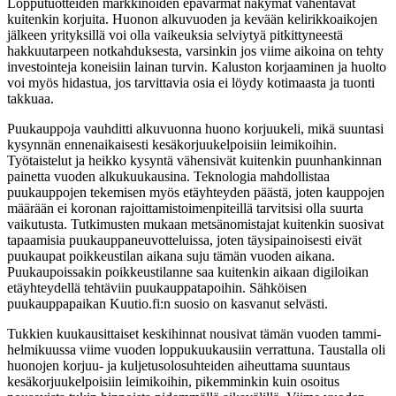
Lopputuotteiden markkinoiden epävarmat näkymät vähentävät
kuitenkin korjuita. Huonon alkuvuoden ja kevään kelirikkoaikojen
jälkeen yrityksillä voi olla vaikeuksia selviytyä pitkittyneestä
hakkuutarpeen notkahduksesta, varsinkin jos viime aikoina on tehty
investointeja koneisiin lainan turvin. Kaluston korjaaminen ja huolto
voi myös hidastua, jos tarvittavia osia ei löydy kotimaasta ja tuonti
takkuaa.
Puukauppoja vauhditti alkuvuonna huono korjuukeli, mikä suuntasi
kysynnän ennenaikaisesti kesäkorjuukelpoisiin leimikoihin.
Työtaistelut ja heikko kysyntä vähensivät kuitenkin puunhankinnan
painetta vuoden alkukuukausina. Teknologia mahdollistaa
puukauppojen tekemisen myös etäyhteyden päästä, joten kauppojen
määrään ei koronan rajoittamistoimenpiteillä tarvitsisi olla suurta
vaikutusta. Tutkimusten mukaan metsänomistajat kuitenkin suosivat
tapaamisia puukauppaneuvotteluissa, joten täysipainoisesti eivät
puukaupat poikkeustilan aikana suju tämän vuoden aikana.
Puukaupoissakin poikkeustilanne saa kuitenkin aikaan digiloikan
etäyhteydellä tehtäviin puukauppatapoihin. Sähköisen
puukauppapaikan Kuutio.fi:n suosio on kasvanut selvästi.
Tukkien kuukausittaiset keskihinnat nousivat tämän vuoden tammi-
helmikuussa viime vuoden loppukuukausiin verrattuna. Taustalla oli
huonojen korjuu- ja kuljetusolosuhteiden aiheuttama suuntaus
kesäkorjuukelpoisiin leimikoihin, pikemminkin kuin osoitus