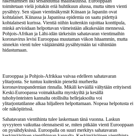
rakentamisen liki seisahduttua maaliskuussa. Eurooppaan
toimitetaan vielä joitakin eriä huhtikuun alussa, mutta sitten vienti
pysähtyy. Sen sijaan vientinäkymät Kiinaan ja Japaniin ovat
kohtalaiset. Kiinassa ja Japanissa epidemia on saatu pidettyä
kohtalaisesti kurissa. Vientiä niihin kuitenkin rajoittaa konttipula,
minkä arvioidaan helpottavan viimeistään alkukesään mennessä.
Pohjois-Afrikan ja Lähi-idän tärkeisiin sahatavaran vientimaihin
koronavirus levisi Eurooppaa muutaman viikon hitaammin, mutta
sinnekin vienti tulee vääjäämättä pysähtymään tai vähintään
hidastumaan.
Eurooppaa ja Pohjois-Afrikkaa vaivaa edelleen sahatavaran
ylitarjonta. Se tuntuu kuitenkin pieneltä murheelta
koronaviruspandemian rinnalla. Mikäli keväällä vältytään erityisesti
Keski-Euroopassa voimakkailta myrskyiltä ja kesällä
tuhohyönteisten kannalta otollisilta hellejaksoilta voi
ylitarjontatilanne alkaa hiljalleen helpottamaan. Nopeaa helpotusta ei
ole näköpiirissä.
Sahatavaran vientihinta tulee laskemaan tänä vuonna. Laskun
syvyyteen vaikuttaa olennaisesti se, miten pitkään vienti Eurooppaan
on pysähdyksissä. Euroopalla on suuri merkitys sahatavaran
keskimääräisen vientihinnan kannalta. Keskimääräinen vientihinta