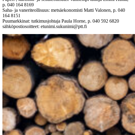
p. 040 164 8169
Saha- ja vaneriteollisuus: metsäekonomisti Matti Valonen, p. 040
164 8151
Puumarkkinat: tutkimusjohtaja Paula Horne, p. 040 592 6820
sähköpostiosoitteet: etunimi.sukunimi@ptt.fi