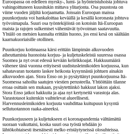
Euroopassa on edelleen myrsky-, lumi- ja hyönteistuhoista johtuva
vahingoittuneen kuusitukin mittava ylitarjonta. Osa puustosta on
viime vuoden jäljiltä korjaamatta. Joissain Euroopan maissa
puunkorjuuta voi hankaloittaa keväällä ja kesällä koronasta johtuva
työvoimapula. Suuri osa työntekijöistä on kotoisin Itä-Euroopan
maista ja rajojen sulkemiset vähentävät työvoiman saatavuutta.
Yhtälö on metsien kannalta erittäin huono, jos ensi kesä on säältään
kaarnakuoriaisille otollinen.
Puunkorjuu kotimaassa kärsi erittäin lämpimän alkuvuoden
aiheuttamista huonoista korjuu- ja kuljetuskeleistä suuressa osassa
Suomea ja nyt ovat edessä kevään kelirikkoajat. Hakkuumäärä
vähenee tänä vuonna erityisesti uudistusleimikoiden korjuussa, kun
sahatavaran tuotanto laskee heikosta kysynnästä johtuen ainakin
alkuvuoden ajan. Stora Enso on jo pysäyttänyt puunkorjuunsa Itä-
Suomessa sahoilta saatujen viestien perusteella. Yhtiöittäin tilanne
eroaa osittain sen mukaan, pysäytettiinkö hakkuut lakon ajaksi.
Stora Enso jatkoi hakkuita ja ajaa nyt kertyneitä varastoja alas.
Varastotasot kuitenkin vaihtelevat alueellisesti.
Harvennusleimikoiden korjuuta vauhdittaa kuitupuun kysyntä
sellutuotannon raaka-aineeksi.
Puunkorjuuseen ja kuljetukseen ei koronapandemia välttämättä
suoraan vaikuttaisi, koska suuri osa työstä tehdään jo
lähtökohtaisesti itsenäisesti melko eristäytyneissä olosuhteissa.