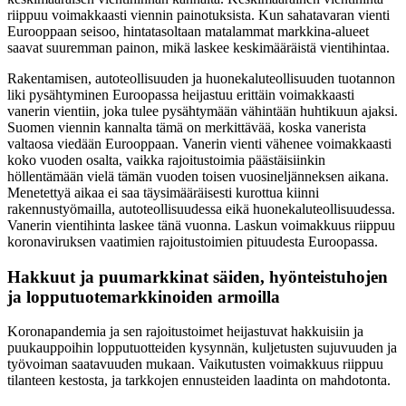
riippuu voimakkaasti viennin painotuksista. Kun sahatavaran vienti
Eurooppaan seisoo, hintatasoltaan matalammat markkina-alueet
saavat suuremman painon, mikä laskee keskimääräistä vientihintaa.
Rakentamisen, autoteollisuuden ja huonekaluteollisuuden tuotannon
liki pysähtyminen Euroopassa heijastuu erittäin voimakkaasti
vanerin vientiin, joka tulee pysähtymään vähintään huhtikuun ajaksi.
Suomen viennin kannalta tämä on merkittävää, koska vanerista
valtaosa viedään Eurooppaan. Vanerin vienti vähenee voimakkaasti
koko vuoden osalta, vaikka rajoitustoimia päästäisiinkin
höllentämään vielä tämän vuoden toisen vuosineljänneksen aikana.
Menetettyä aikaa ei saa täysimääräisesti kurottua kiinni
rakennustyömailla, autoteollisuudessa eikä huonekaluteollisuudessa.
Vanerin vientihinta laskee tänä vuonna. Laskun voimakkuus riippuu
koronaviruksen vaatimien rajoitustoimien pituudesta Euroopassa.
Hakkuut ja puumarkkinat säiden, hyönteistuhojen
ja lopputuotemarkkinoiden armoilla
Koronapandemia ja sen rajoitustoimet heijastuvat hakkuisiin ja
puukauppoihin lopputuotteiden kysynnän, kuljetusten sujuvuuden ja
työvoiman saatavuuden mukaan. Vaikutusten voimakkuus riippuu
tilanteen kestosta, ja tarkkojen ennusteiden laadinta on mahdotonta.