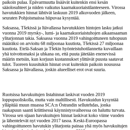
paikoin pulaa. Epävarmuutta lisäävät kuitenkin ensi kesän
sääolosuhteet ja niiden vaikutus kaarnakuoriaistilanteeseen. Virossa
havutukkien hinnat lähtivät laskuun 2019 alkuvuoden jälkeen,
seuraten Pohjoismaissa hiipuvaa kysyntää.
Saksassa, Tšekissä ja Itävallassa havutukkien hintojen lasku jatkui
vuonna 2019 myrsky-, lumi- ja kaarnakuoriaistuhojen aikaansaaman
ylitarjonnan takia. Saksassa vuonna 2019 vahingoittuneen tuhopuun
määräksi on arvioitu 68 miljoonaa kuutiota, Tšekissä 27 miljoonaa
kuutiota. Etelä-Saksan ja Tšekin hyönteistuhotilannetta kuvaillaan
yhä toivottomaksi ja uhkana on, että puuta jätetään enenevissä
määrin metsiin, kun korjuun kustannukset ylittävät puusta saatavat
tulot. Tuoreen kuusitukin hinnat ovat kuitenkin paikoin nousussa
Saksassa ja Itävallassa, joskin alueelliset erot ovat suuria.
Ruotsissa havukuitujen listahinnat laskivat vuoden 2019
loppupuoliskolla, mutta vain maltillisesti. Havukuidun kysyntää
ylläpitää muun muassa SCA:n Östrandin sellutehdas, jonka
raakapuun saanti kriittisessä käynnistysvaiheessa on haluttu turvata.
Virossa sen sijaan havukuitujen hinnat laskivat koko viime vuoden
ja lähentelevät nyt vuoden 2017 tasoa. Keski-Euroopassa
vahingoittuneen havutukin ylitarjonta painaa yhä myös havukuitujen