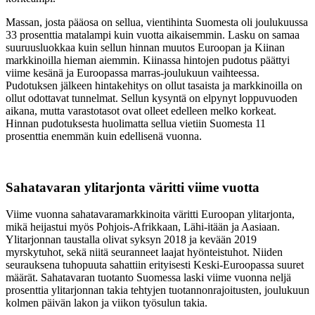
Massan, josta pääosa on sellua, vientihinta Suomesta oli joulukuussa
33 prosenttia matalampi kuin vuotta aikaisemmin. Lasku on samaa
suuruusluokkaa kuin sellun hinnan muutos Euroopan ja Kiinan
markkinoilla hieman aiemmin. Kiinassa hintojen pudotus päättyi
viime kesänä ja Euroopassa marras-joulukuun vaihteessa.
Pudotuksen jälkeen hintakehitys on ollut tasaista ja markkinoilla on
ollut odottavat tunnelmat. Sellun kysyntä on elpynyt loppuvuoden
aikana, mutta varastotasot ovat olleet edelleen melko korkeat.
Hinnan pudotuksesta huolimatta sellua vietiin Suomesta 11
prosenttia enemmän kuin edellisenä vuonna.
Sahatavaran ylitarjonta väritti viime vuotta
Viime vuonna sahatavaramarkkinoita väritti Euroopan ylitarjonta,
mikä heijastui myös Pohjois-Afrikkaan, Lähi-itään ja Aasiaan.
Ylitarjonnan taustalla olivat syksyn 2018 ja kevään 2019
myrskytuhot, sekä niitä seuranneet laajat hyönteistuhot. Niiden
seurauksena tuhopuuta sahattiin erityisesti Keski-Euroopassa suuret
määrät. Sahatavaran tuotanto Suomessa laski viime vuonna neljä
prosenttia ylitarjonnan takia tehtyjen tuotannonrajoitusten, joulukuun
kolmen päivän lakon ja viikon työsulun takia.