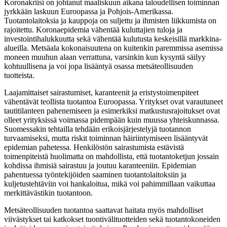
Koronakriisi on johtanut maaliskuun aikana taloudellisen toiminnan
jyrkkään laskuun Euroopassa ja Pohjois-Amerikassa.
Tuotantolaitoksia ja kauppoja on suljettu ja ihmisten liikkumista on
rajoitettu. Koronaepidemia vähentää kuluttajien tuloja ja
investointihalukkuutta sekä vähentää kulutusta keskeisillä markkina-
alueilla. Metsäala kokonaisuutena on kuitenkin paremmissa asemissa
moneen muuhun alaan verrattuna, varsinkin kun kysyntä säilyy
kohtuullisena ja voi jopa lisääntyä osassa metsäteollisuuden
tuotteista.
Laajamittaiset sairastumiset, karanteenit ja eristystoimenpiteet
vähentävät teollista tuotantoa Euroopassa. Yritykset ovat varautuneet
tautitilanteen pahenemiseen ja esimerkiksi matkustusrajoitukset ovat
olleet yrityksissä voimassa pidempään kuin muussa yhteiskunnassa.
Suomessakin tehtailla tehdään erikoisjärjestelyjä tuotannon
turvaamiseksi, mutta riskit toiminnan häiriintymiseen lisääntyvät
epidemian pahetessa. Henkilöstön sairastumista estävistä
toimenpiteistä huolimatta on mahdollista, että tuotantoketjun jossain
kohdissa ihmisiä sairastuu ja joutuu karanteeniin. Epidemian
pahentuessa työntekijöiden saaminen tuotantolaitoksiin ja
kuljetustehtäviin voi hankaloitua, mikä voi pahimmillaan vaikuttaa
merkittävästikin tuotantoon.
Metsäteollisuuden tuotantoa saattavat haitata myös mahdolliset
viivästykset tai katkokset tuontivälituotteiden sekä tuotantokoneiden