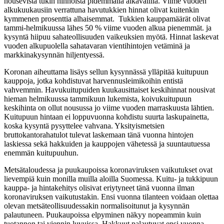
nousevista tukin hinnoista pidemmällä aikavälillä. Viime vuoden
alkukuukausiin verrattuna havutukkien hinnat olivat kuitenkin
kymmenen prosenttia alhaisemmat. Tukkien kauppamäärät olivat
tammi-helmikuussa lähes 50 % viime vuoden alkua pienemmät. ja
kysyntä hiipuu sahateollisuuden vaikeuksien myötä. Hinnat laskevat
vuoden alkupuolella sahatavaran vientihintojen vetäminä ja
markkinakysynnän hiljentyessä.
Koronan aiheuttama lisäys sellun kysynnässä ylläpitää kuitupuun
kauppoja, jotka kohdistuvat harvennusleimikoihin entistä
vahvemmin. Havukuitupuiden kuukausittaiset keskihinnat nousivat
hieman helmikuussa tammikuun lukemista, koivukuitupuun
keskihinta on ollut nousussa jo viime vuoden marraskuusta lähtien.
Kuitupuun hintaan ei loppuvuonna kohdistu suurta laskupainetta,
koska kysyntä pysyttelee vahvana. Yksityismetsien
bruttokantorahatulot tulevat laskemaan tänä vuonna hintojen
laskiessa sekä hakkuiden ja kauppojen vähetessä ja suuntautuessa
enemmän kuitupuuhun.
Metsätaloudessa ja puukaupoissa koronaviruksen vaikutukset ovat
lievempiä kuin monilla muilla aloilla Suomessa. Kuitu- ja tukkipuun
kauppa- ja hintakehitys olisivat eriytyneet tänä vuonna ilman
koronaviruksen vaikutustakin. Ensi vuonna tilanteen voidaan olettaa
olevan metsäteollisuudessakin normalisoitunut ja kysynnän
palautuneen. Puukaupoissa elpyminen näkyy nopeammin kuin
tuotannon tai viennin luvuissa. Hakkuut palautuvat ensi vuonna