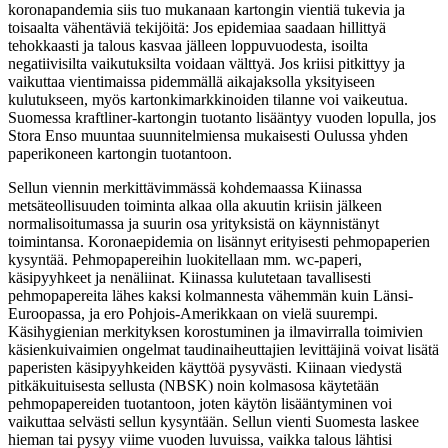
koronapandemia siis tuo mukanaan kartongin vientiä tukevia ja
toisaalta vähentäviä tekijöitä: Jos epidemiaa saadaan hillittyä
tehokkaasti ja talous kasvaa jälleen loppuvuodesta, isoilta
negatiivisilta vaikutuksilta voidaan välttyä. Jos kriisi pitkittyy ja
vaikuttaa vientimaissa pidemmällä aikajaksolla yksityiseen
kulutukseen, myös kartonkimarkkinoiden tilanne voi vaikeutua.
Suomessa kraftliner-kartongin tuotanto lisääntyy vuoden lopulla, jos
Stora Enso muuntaa suunnitelmiensa mukaisesti Oulussa yhden
paperikoneen kartongin tuotantoon.
Sellun viennin merkittävimmässä kohdemaassa Kiinassa
metsäteollisuuden toiminta alkaa olla akuutin kriisin jälkeen
normalisoitumassa ja suurin osa yrityksistä on käynnistänyt
toimintansa. Koronaepidemia on lisännyt erityisesti pehmopaperien
kysyntää. Pehmopapereihin luokitellaan mm. wc-paperi,
käsipyyhkeet ja nenäliinat. Kiinassa kulutetaan tavallisesti
pehmopapereita lähes kaksi kolmannesta vähemmän kuin Länsi-
Euroopassa, ja ero Pohjois-Amerikkaan on vielä suurempi.
Käsihygienian merkityksen korostuminen ja ilmavirralla toimivien
käsienkuivaimien ongelmat taudinaiheuttajien levittäjinä voivat lisätä
paperisten käsipyyhkeiden käyttöä pysyvästi. Kiinaan viedystä
pitkäkuituisesta sellusta (NBSK) noin kolmasosa käytetään
pehmopapereiden tuotantoon, joten käytön lisääntyminen voi
vaikuttaa selvästi sellun kysyntään. Sellun vienti Suomesta laskee
hieman tai pysyy viime vuoden luvuissa, vaikka talous lähtisi