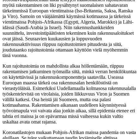
myötä rakentaminen on liki pysähtynyt suomalaisen sahatavaran
tärkeimmissä Euroopan vientimaissa (Iso-Britannia, Saksa, Ranska
ja Viro). Samoin on vääjäämättä käymässä kotimaassa ja tärkeissä
vientimaissa Pohjois-Afrikassa (Egypti, Algeria, Marokko) ja Lähi-
idässä (Saudi-Arabia ja Israel). Niin rakennushankkeiden
suunnittelu, investointipäätösten tekeminen kuin rakennusaloitukset
ovat jäissä. Seuraavien kuukausien ja loppuvuoden
rakennusaktiivisuus riippuu rajoitustoimien pituudesta ja siitä,
joudutaanko rajoitustoimia ottamaan käyttöön vielä myöhemmin
tänä vuonna.
Kun rajoitustoimia on mahdollista alkaa höllentämään, riippuu
rakentamisen jatkuminen työmailla siitä, minkä verran henkilökuntaa
on käytettävissä ja rakennuskomponentteja saatavilla. Useassa
Euroopan maassa tärkeä osa rakennusalan henkilöstöstä on
vierastyöläisiä. Esimerkiksi Uudellamaalla kolmasosa rakennusalalla
työskentelevistä on virolaisia, joiden liikkuvuus Viron ja Suomen
välillä katkesi. Osa heistä jäi Suomeen, mutta osa palasi
kotimaahansa. Rakentamisen aikanaan uudelleen käynnistyessä
työvoimapula voi vaivata alaa jonkin aikaa, sillä epidemia etenee eri
tahtia eri maissa ja on epävarmaa missä vaiheessa kukin valtio
uskaltaa avata omat rajansa.
Koronatilastojen mukaan Pohjois-Afrikan maissa pandemia on vasta
aluillaan. Se tulee vaikuttamaan taudin leviämiselle alttiissa