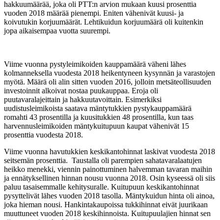
hakkuumäärää, joka oli PTT:n arvion mukaan kuusi prosenttia
vuoden 2018 määrää pienempi. Eniten vähenivät kuusi- ja
koivutukin korjuumäärät. Lehtikuidun korjuumäärä oli kuitenkin
jopa aikaisempaa vuotta suurempi.
Viime vuonna pystyleimikoiden kauppamäärä väheni lähes
kolmanneksella vuodesta 2018 heikentyneen kysynnän ja varastojen
myötä. Määrä oli alin sitten vuoden 2016, jolloin metsäteollisuuden
investoinnit alkoivat nostaa puukauppaa. Eroja oli
puutavaralajeittain ja hakkuutavoittain. Esimerkiksi
uudistusleimikoista saatava mäntytukkien pystykauppamäärä
romahti 43 prosentilla ja kuusitukkien 48 prosentilla, kun taas
harvennusleimikoiden mäntykuitupuun kaupat vähenivät 15
prosenttia vuodesta 2018.
Viime vuonna havutukkien keskikantohinnat laskivat vuodesta 2018
seitsemän prosenttia. Taustalla oli parempien sahatavaralaatujen
heikko menekki, viennin painottuminen halvemman tavaran maihin
ja ennätyksellinen hinnan nousu vuonna 2018. Osin kyseessä oli siis
paluu tasaisemmalle kehitysuralle. Kuitupuun keskikantohinnat
pysyttelivät lähes vuoden 2018 tasolla. Mäntykuidun hinta oli ainoa,
joka hieman nousi. Hankintakaupoissa tukkihinnat eivät juurikaan
muuttuneet vuoden 2018 keskihinnoista. Kuitupuulajien hinnat sen