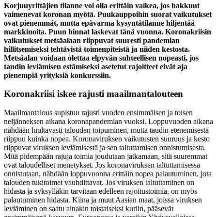
Korjuuyrittäjien tilanne voi olla erittäin vaikea, jos hakkuut
vaimenevat koronan myötä. Puukauppoihin suorat vaikutukset
ovat pienemmät, mutta epävarma kysyntätilanne hiljentää
markkinoita. Puun hinnat laskevat tänä vuonna. Koronakriisin
vaikutukset metsäalaan riippuvat suuresti pandemian
hillitsemiseksi tehtävistä toimenpiteistä ja niiden kestosta.
Metsäalan voidaan olettaa elpyvän suhteellisen nopeasti, jos
taudin leviämisen estämiseksi asetetut rajoitteet eivät aja
pienempiä yrityksiä konkurssiin.
Koronakriisi iskee rajusti maailmantalouteen
Maailmantalous supistuu rajusti vuoden ensimmäisen ja toisen
neljänneksen aikana koronapandemian vuoksi. Loppuvuoden aikana
nähdään luultavasti talouden toipuminen, mutta taudin etenemisestä
riippuu kuinka nopea. Koronaviruksen vaikutusten suuruus ja kesto
riippuvat viruksen leviämisestä ja sen taltuttamisen onnistumisesta.
Mitä pidempään rajuja toimia joudutaan jatkamaan, sitä suuremmat
ovat taloudelliset menetykset. Jos koronaviruksen taltuttamisessa
onnistutaan, nähdään loppuvuonna erittäin nopea palautuminen, jota
talouden tukitoimet vauhdittavat. Jos viruksen taltuttaminen on
hidasta ja syksylläkin tarvitaan edelleen rajoitustoimia, on myös
palautuminen hidasta. Kiina ja muut Aasian maat, joissa viruksen
leviäminen on saatu ainakin toistaiseksi kuriin, pääsevät