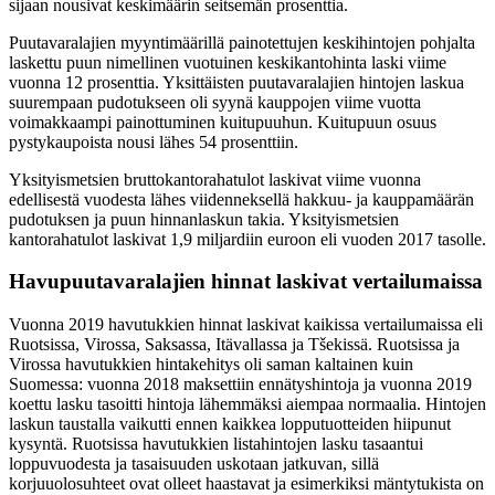
sijaan nousivat keskimäärin seitsemän prosenttia.
Puutavaralajien myyntimäärillä painotettujen keskihintojen pohjalta
laskettu puun nimellinen vuotuinen keskikantohinta laski viime
vuonna 12 prosenttia. Yksittäisten puutavaralajien hintojen laskua
suurempaan pudotukseen oli syynä kauppojen viime vuotta
voimakkaampi painottuminen kuitupuuhun. Kuitupuun osuus
pystykaupoista nousi lähes 54 prosenttiin.
Yksityismetsien bruttokantorahatulot laskivat viime vuonna
edellisestä vuodesta lähes viidenneksellä hakkuu- ja kauppamäärän
pudotuksen ja puun hinnanlaskun takia. Yksityismetsien
kantorahatulot laskivat 1,9 miljardiin euroon eli vuoden 2017 tasolle.
Havupuutavaralajien hinnat laskivat vertailumaissa
Vuonna 2019 havutukkien hinnat laskivat kaikissa vertailumaissa eli
Ruotsissa, Virossa, Saksassa, Itävallassa ja Tšekissä. Ruotsissa ja
Virossa havutukkien hintakehitys oli saman kaltainen kuin
Suomessa: vuonna 2018 maksettiin ennätyshintoja ja vuonna 2019
koettu lasku tasoitti hintoja lähemmäksi aiempaa normaalia. Hintojen
laskun taustalla vaikutti ennen kaikkea lopputuotteiden hiipunut
kysyntä. Ruotsissa havutukkien listahintojen lasku tasaantui
loppuvuodesta ja tasaisuuden uskotaan jatkuvan, sillä
korjuuolosuhteet ovat olleet haastavat ja esimerkiksi mäntytukista on