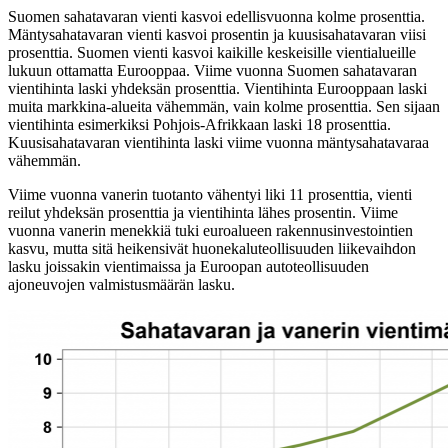
Suomen sahatavaran vienti kasvoi edellisvuonna kolme prosenttia.
Mäntysahatavaran vienti kasvoi prosentin ja kuusisahatavaran viisi
prosenttia. Suomen vienti kasvoi kaikille keskeisille vientialueille
lukuun ottamatta Eurooppaa. Viime vuonna Suomen sahatavaran
vientihinta laski yhdeksän prosenttia. Vientihinta Eurooppaan laski
muita markkina-alueita vähemmän, vain kolme prosenttia. Sen sijaan
vientihinta esimerkiksi Pohjois-Afrikkaan laski 18 prosenttia.
Kuusisahatavaran vientihinta laski viime vuonna mäntysahatavaraa
vähemmän.
Viime vuonna vanerin tuotanto vähentyi liki 11 prosenttia, vienti
reilut yhdeksän prosenttia ja vientihinta lähes prosentin. Viime
vuonna vanerin menekkiä tuki euroalueen rakennusinvestointien
kasvu, mutta sitä heikensivät huonekaluteollisuuden liikevaihdon
lasku joissakin vientimaissa ja Euroopan autoteollisuuden
ajoneuvojen valmistusmäärän lasku.