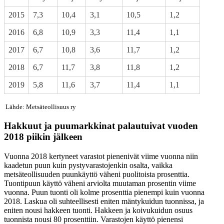
2015
7,3
10,4
3,1
10,5
1,2
2016
6,8
10,9
3,3
11,4
1,1
2017
6,7
10,8
3,6
11,7
1,2
2018
6,7
11,7
3,8
11,8
1,2
2019
5,8
11,6
3,7
11,4
1,1
Lähde: Metsäteollisuus ry
Hakkuut ja puumarkkinat palautuivat vuoden
2018 piikin jälkeen
Vuonna 2018 kertyneet varastot pienenivät viime vuonna niin
kaadetun puun kuin pystyvarastojenkin osalta, vaikka
metsäteollisuuden puunkäyttö väheni puolitoista prosenttia.
Tuontipuun käyttö väheni arviolta muutaman prosentin viime
vuonna. Puun tuonti oli kolme prosenttia pienempi kuin vuonna
2018. Laskua oli suhteellisesti eniten mäntykuidun tuonnissa, ja
eniten nousi hakkeen tuonti. Hakkeen ja koivukuidun osuus
tuonnista nousi 80 prosenttiin. Varastojen käyttö pienensi