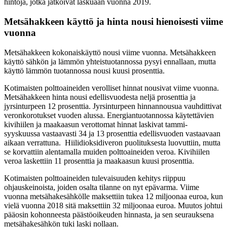
hintoja, jotka jatkoivat laskuaan vuonna 2019.
Metsähakkeen käyttö ja hinta nousi hienoisesti viime
vuonna
Metsähakkeen kokonaiskäyttö nousi viime vuonna. Metsähakkeen
käyttö sähkön ja lämmön yhteistuotannossa pysyi ennallaan, mutta
käyttö lämmön tuotannossa nousi kuusi prosenttia.
Kotimaisten polttoaineiden verolliset hinnat nousivat viime vuonna.
Metsähakkeen hinta nousi edellisvuodesta neljä prosenttia ja
jyrsinturpeen 12 prosenttia. Jyrsinturpeen hinnannousua vauhdittivat
veronkorotukset vuoden alussa. Energiantuotannossa käytettävien
kivihiilen ja maakaasun verottomat hinnat laskivat tammi-
syyskuussa vastaavasti 34 ja 13 prosenttia edellisvuoden vastaavaan
aikaan verrattuna. Hiilidioksidiveron puolituksesta luovuttiin, mutta
se korvattiin alentamalla muiden polttoaineiden veroa. Kivihiilen
veroa laskettiin 11 prosenttia ja maakaasun kuusi prosenttia.
Kotimaisten polttoaineiden tulevaisuuden kehitys riippuu
ohjauskeinoista, joiden osalta tilanne on nyt epävarma. Viime
vuonna metsähakesähkölle maksettiin tukea 12 miljoonaa euroa, kun
vielä vuonna 2018 sitä maksettiin 32 miljoonaa euroa. Muutos johtui
pääosin kohonneesta päästöoikeuden hinnasta, ja sen seurauksena
metsähakesähkön tuki laski nollaan.