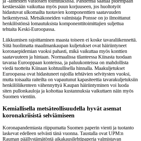
ja -laitteiden varaosien toimituksissa. Pandemia saattaa pidempään
kestäessään vaikuttaa myös puun korjuuseen, jos huoltotyöt
hidastuvat ulkomailta tuotavien komponenttien saatavuuden
heikentyessä. Metsäkoneiden valmistaja Ponsse on jo ilmoittanut
henkilöstönsä lomautuksista komponenttitoimittajien suljettua
tehtaita Keski-Euroopassa.
Liikkumisen rajoittaminen maasta toiseen ei koske tavaraliikennettä.
Siitä huolimatta maailmankaupan kuljetukset ovat häiriintyneet
koronaepidemian vuoksi pahasti, mikä vaikuttaa myös konttien
saatavuuteen ja hintaan. Normaalissa tilanteessa Kiinasta tuodaan
tavaraa Eurooppaan konteissa, ja paluukonteissa on mahdollista
viedä tuotteita Kiinaan kohtuullisella hinnalla. Maakuljetukset
Euroopassa ovat hidastuneet rajoilla tehtävien selvitysten vuoksi,
mutta toisaalta raiteilta on vapautunut kapasiteettia tavarakuljetuksiin
henkilöliikenteen vähennyttyä Kaupan häiriintyminen voi luoda
siten pullonkauloja ja kohottaa kustannuksia vaikuttaen näin myös
Suomen vientiin.
Kemiallisella metsäteollisuudella hyvät asemat
koronakriisistä selviämiseen
Koronapandemiasta riippumatta Suomen paperin vienti ja tuotanto
laskevat edelleen selvästi tänä vuonna. Taustalla ovat UPM:n
Rauman päällystämätöntä aikakausilehtipaperia valmistavan