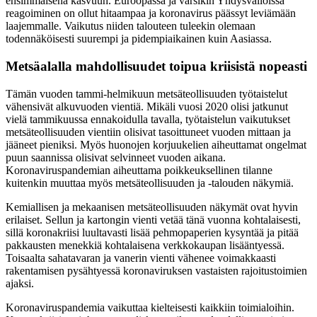
ensimmäisenä kasvuun. Euroopassa ja varsikin Yhdysvalloissa
reagoiminen on ollut hitaampaa ja koronavirus päässyt leviämään
laajemmalle. Vaikutus niiden talouteen tuleekin olemaan
todennäköisesti suurempi ja pidempiaikainen kuin Aasiassa.
Metsäalalla mahdollisuudet toipua kriisistä nopeasti
Tämän vuoden tammi-helmikuun metsäteollisuuden työtaistelut
vähensivät alkuvuoden vientiä. Mikäli vuosi 2020 olisi jatkunut
vielä tammikuussa ennakoidulla tavalla, työtaistelun vaikutukset
metsäteollisuuden vientiin olisivat tasoittuneet vuoden mittaan ja
jääneet pieniksi. Myös huonojen korjuukelien aiheuttamat ongelmat
puun saannissa olisivat selvinneet vuoden aikana.
Koronaviruspandemian aiheuttama poikkeuksellinen tilanne
kuitenkin muuttaa myös metsäteollisuuden ja -talouden näkymiä.
Kemiallisen ja mekaanisen metsäteollisuuden näkymät ovat hyvin
erilaiset. Sellun ja kartongin vienti vetää tänä vuonna kohtalaisesti,
sillä koronakriisi luultavasti lisää pehmopaperien kysyntää ja pitää
pakkausten menekkiä kohtalaisena verkkokaupan lisääntyessä.
Toisaalta sahatavaran ja vanerin vienti vähenee voimakkaasti
rakentamisen pysähtyessä koronaviruksen vastaisten rajoitustoimien
ajaksi.
Koronaviruspandemia vaikuttaa kielteisesti kaikkiin toimialoihin.